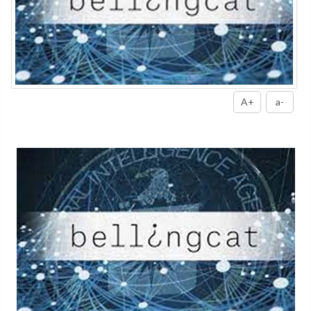
A+
a-