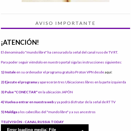
AVISO IMPORTANTE
¡ATENCIÓN!
El denominado "mundo libre" ha censurado la señal del canal ruso de TV RT.
Para poder seguir viéndolo en nuestro portal siga las instrucciones siguientes:
1) Instale
en su ordenador el programa gratuito Proton VPN desde
aquí:
2) Ejecute el programa
y aparecerán tres Ubicaciones libres en la parte izquierda
3) Pulse "CONECTAR"
en la ubicación JAPÓN
4) Vuelva a entrar en nuestra web
y ya podrá disfrutar de la señal de RT TV
5) Maldiga
a los cabecillas del "mundo libre" y a sus ancestros
TELEVISIÓN - CANAL RUSSIA TODAY