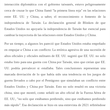
interacción diplomática con el gobierno taiwanés, estuvo peligrosamente
cerca de cruzar lo que China llamó "la primera línea roja" en las relaciones
entre EE. UU. y China, a saber, el reconocimiento o fomento de la
independencia de Taiwán. La declaración general de Blinken de que
Estados Unidos no apoyaría la independencia de Taiwán fue esencial para
cambiar la trayectoria de las relaciones entre Estados Unidos y China.
Por un tiempo, a algunos les pareció que Estados Unidos estaba empeñado
en empujar a China a un conflicto. La retórica agresiva de una sucesión de
altos oficiales y oficiales militares de EE. UU. sugirió que EE. UU. no solo
estaba listo para una guerra con China por Taiwán, sino que creían que EE.
UU. podría prevalecer si estallaba. Tales conclusiones representan una
marcada desviación de lo que había sido una tendencia en los juegos de
guerra llevados a cabo por el Pentágono que simulaban un conflicto entre
Estados Unidos y China por Taiwán. Esto no solo resultó en una victoria
china, sino que mostró, como señaló un alto oficial de la Fuerza Aérea de
EE. UU., “no solo que estábamos perdiendo, sino que estábamos perdiendo
más rápido”. Esa declaración se hizo en una entrevista de 2021 refiriéndose