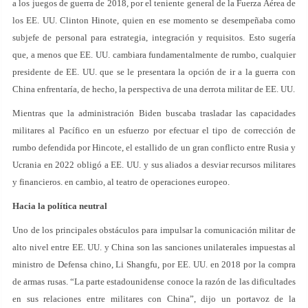
a los juegos de guerra de 2018,
por el teniente general de la Fuerza Aérea de
los EE. UU. Clinton Hinote, quien en ese momento se desempeñaba como
subjefe de personal para estrategia, integración y requisitos. Esto sugería
que, a menos que EE. UU. cambiara fundamentalmente de rumbo, cualquier
presidente de EE. UU. que se le presentara la opción de ir a la guerra con
China enfrentaría, de hecho, la perspectiva de una derrota militar de EE. UU.
Mientras que la administración Biden buscaba trasladar las capacidades
militares al Pacífico en un esfuerzo por efectuar el tipo de corrección de
rumbo defendida por Hincote, el estallido de un gran conflicto entre Rusia y
Ucrania en 2022 obligó a EE. UU. y sus aliados a desviar recursos militares
y financieros. en cambio, al teatro de operaciones europeo.
Hacia la política neutral
Uno de los principales obstáculos para impulsar la comunicación militar de
alto nivel entre EE. UU. y China son las sanciones unilaterales impuestas al
ministro de Defensa chino, Li Shangfu, por EE. UU. en 2018 por la compra
de armas rusas. “La parte estadounidense conoce la razón de las dificultades
en sus relaciones entre militares con China”, dijo un portavoz de la