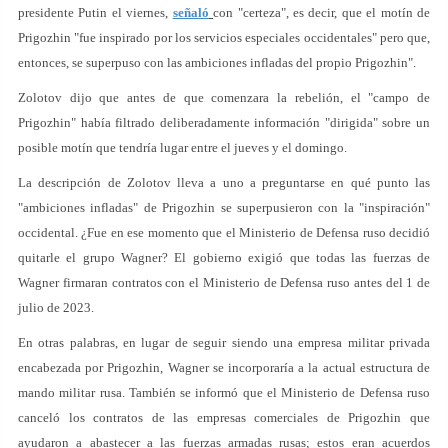
presidente Putin el viernes,
señaló
con "certeza", es decir, que el motín de
Prigozhin "fue inspirado por los servicios especiales occidentales" pero que,
entonces, se superpuso con las ambiciones infladas del propio Prigozhin".
Zolotov dijo que antes de que comenzara la rebelión, el "campo de
Prigozhin" había filtrado deliberadamente información "dirigida" sobre un
posible motín que tendría lugar entre el jueves y el domingo.
La descripción de Zolotov lleva a uno a preguntarse en qué punto las
"ambiciones infladas" de Prigozhin se superpusieron con la "inspiración"
occidental. ¿Fue en ese momento que el Ministerio de Defensa ruso decidió
quitarle el grupo Wagner? El gobierno exigió que todas las fuerzas de
Wagner firmaran contratos con el Ministerio de Defensa ruso antes del 1 de
julio de 2023.
En otras palabras, en lugar de seguir siendo una empresa militar privada
encabezada por Prigozhin, Wagner se incorporaría a la actual estructura de
mando militar rusa. También se informó que el Ministerio de Defensa ruso
canceló los contratos de las empresas comerciales de Prigozhin que
ayudaron a abastecer a las fuerzas armadas rusas; estos eran acuerdos