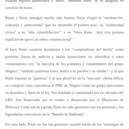
estaban seguros presentaría a "rusos... matando rusos" se ha apagado en
cuestión de horas.
Rusia y Putin emergen mucho más fuertes. Putin elogió la "moderación,
cohesión y patriotismo" que ha mostrado el pueblo ruso; su "solidaridad
cívica" y su "alta consolidación"" y su "línea firme... (en) una postura
explícita de apoyo al orden constitucional".
Si bien Putin condenó duramente a los "conspiradores del motín" como
personas llenas de malicia y malas intenciones, no identificó a estos
conspiradores con "la mayoría de los soldados y comandantes del grupo
Wagner", "también patriotas rusos, leales a su pueblo y su estado" - y al que
Putin expresó su "gratitud" y al que absolvió de la "traición". (Sería difícil,
en cualquier caso, considerar al PMC de Wagner como un grupo mercenario
en desorden y fuera de la ley. Fue fundado y comandado por ex oficiales del
GRU. Fue financiado por el estado y abastecido por el Ministerio de
Defensa). Como era de esperar, Putin ha sido generoso con los patriotas y los
legendarios vencedores de la "Batalla de Bakhmut".
Por otro lado, Putin no fue tan generoso cuando habló de los "enemigos de