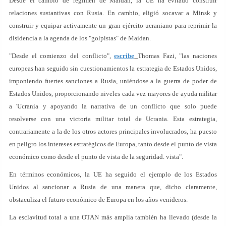
Desde el cambio de régimen de Maidan, la UE ha evitado construir
relaciones sustantivas con Rusia. En cambio, eligió socavar a Minsk y
construir y equipar activamente un gran ejército ucraniano para reprimir la
disidencia a la agenda de los "golpistas" de Maidan.
"Desde el comienzo del conflicto",
escribe
Thomas Fazi, "las naciones
europeas han seguido sin cuestionamientos la estrategia de Estados Unidos,
imponiendo fuertes sanciones a Rusia, uniéndose a la guerra de poder de
Estados Unidos, proporcionando niveles cada vez mayores de ayuda militar
a 'Ucrania y apoyando la narrativa de un conflicto que solo puede
resolverse con una victoria militar total de Ucrania. Esta estrategia,
contrariamente a la de los otros actores principales involucrados, ha puesto
en peligro los intereses estratégicos de Europa, tanto desde el punto de vista
económico como desde el punto de vista de la seguridad. vista".
En términos económicos, la UE ha seguido el ejemplo de los Estados
Unidos al sancionar a Rusia de una manera que, dicho claramente,
obstaculiza el futuro económico de Europa en los años venideros.
La esclavitud total a una OTAN más amplia también ha llevado (desde la