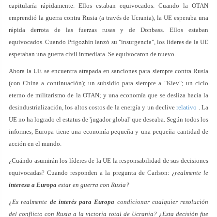
capitularía rápidamente. Ellos estaban equivocados. Cuando la OTAN
emprendió la guerra contra Rusia (a través de Ucrania), la UE esperaba una
rápida derrota de las fuerzas rusas y de Donbass. Ellos estaban
equivocados. Cuando Prigozhin lanzó su "insurgencia", los líderes de la UE
esperaban una guerra civil inmediata. Se equivocaron de nuevo.
Ahora la UE se encuentra atrapada en sanciones para siempre contra Rusia
(con China a continuación); un subsidio para siempre a "Kiev"; un ciclo
eterno de militarismo de la OTAN; y una economía que se desliza hacia la
desindustrialización, los altos costos de la energía y un declive
relativo
. La
UE no ha logrado el estatus de 'jugador global' que deseaba. Según todos los
informes, Europa tiene una economía pequeña y una pequeña cantidad de
acción en el mundo.
¿Cuándo asumirán los líderes de la UE la responsabilidad de sus decisiones
equivocadas? Cuando responden a la pregunta de Carlson: ¿
realmente le
interesa a Europa
estar en guerra con Rusia?
¿Es realmente
de interés para Europa
condicionar cualquier resolución
del conflicto con Rusia a la victoria total de Ucrania? ¿Esta decisión fue