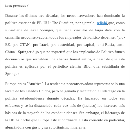
bien pensada?
Durante las últimas tres décadas, los neoconservadores han dominado la
política exterior de EE. UU.: The Guardian, por ejemplo,
señaló
que, como
subsidiaria de Axel Springer, que tiene vínculos de larga data con la
camarilla neoconservadora, todos los empleados de Politico deben ser "pro-
EE. pro-OTAN, pro-Israel, pro-austeridad, pro-capital, anti-Rusia, anti-
China". Springer dijo que no requerirá que los empleados de Politico firmen
documentos que respalden una alianza transatlántica, a pesar de que esta
política es aplicada por el periódico alemán Bild, otra subsidiaria de
Springer.
Europa
no
es "América". La tendencia neoconservadora representa solo una
faceta de los Estados Unidos, pero ha ganado y mantenido el liderazgo en la
política estadounidense durante décadas. Ha fracasado en todos sus
esfuerzos y se ha distanciado cada vez más de (incluso) los intereses más
básicos de la mayoría de los estadounidenses. Sin embargo, el liderazgo de
la UE ha hecho que Europa esté subordinada a esta corriente en particular,
abrazándola con gusto y su autoritarismo inherente.