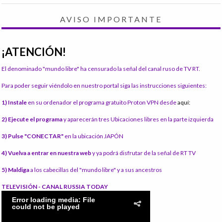
AVISO IMPORTANTE
¡ATENCIÓN!
El denominado "mundo libre" ha censurado la señal del canal ruso de TV RT.
Para poder seguir viéndolo en nuestro portal siga las instrucciones siguientes:
1) Instale
en su ordenador el programa gratuito Proton VPN desde
aquí:
2) Ejecute el programa
y aparecerán tres Ubicaciones libres en la parte izquierda
3) Pulse "CONECTAR"
en la ubicación JAPÓN
4) Vuelva a entrar en nuestra web
y ya podrá disfrutar de la señal de RT TV
5) Maldiga
a los cabecillas del "mundo libre" y a sus ancestros
TELEVISIÓN - CANAL RUSSIA TODAY