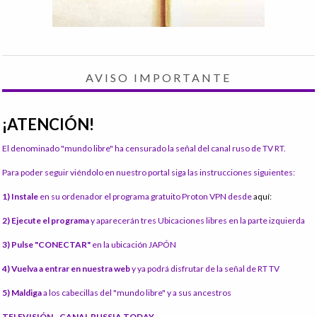
AVISO IMPORTANTE
¡ATENCIÓN!
El denominado "mundo libre" ha censurado la señal del canal ruso de TV RT.
Para poder seguir viéndolo en nuestro portal siga las instrucciones siguientes:
1) Instale
en su ordenador el programa gratuito Proton VPN desde
aquí:
2) Ejecute el programa
y aparecerán tres Ubicaciones libres en la parte izquierda
3) Pulse "CONECTAR"
en la ubicación JAPÓN
4) Vuelva a entrar en nuestra web
y ya podrá disfrutar de la señal de RT TV
5) Maldiga
a los cabecillas del "mundo libre" y a sus ancestros
TELEVISIÓN - CANAL RUSSIA TODAY