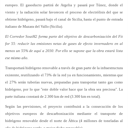
europeo. El gasoducto partirá de Argelia y pasará por Túnez, donde el
viento y la radiación solar favorecen el proceso de electrólisis del que se
obtiene hidrógeno, pasará bajo el canal de Sicilia, hasta el punto de entrada
italiano de Mazara del Vallo (Sicilia).
El Corredor SoutH2 forma parte del objetivo de descarbonización del Fit
for 55: reducir las emisiones netas de gases de efecto invernadero en al
menos un 55% de aquí a 2030. Por ello se supone que la obra estará lista
ese mismo año.
Transportará hidrógeno renovable a través de gran parte de la infraestructura
existente, reutilizando el 73% de la red ya en funcionamiento, mientras que
el 27% serán tuberías nuevas, preparadas para transportar tanto gas como
hidrógeno, por lo que "este doble valor hace que la obra sea preciosa". La
parte italiana constará de 2.300 km de red (3.300 km en total).
Según las previsiones, el proyecto contribuirá a la consecución de los
objetivos europeos de descarbonización mediante el transporte de
hidrógeno renovable desde el norte de África (4 millones de toneladas al
año de hidrógeno verde, o mejor dicho renovable).