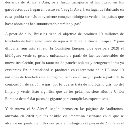
desiertos de África y Asia, para luego transportar el hidrógeno en los
gasoductos que llegan a nuestro sur". Según Alverà, en lugar de fabricarlo en
casa, podría ser más conveniente comprar hidrógeno verde a los países que
hasta ahora nos han suministrado petróleo y gas".
A pesar de ello, Bruselas tiene el objetivo de producir 10 millones de
toneladas de hidrógeno verde de aquí a 2030 en la Unión Europea. Y para
dificultar aún más el reto, la Comisión Europea pide que para 2028 el
hidrógeno verde se genere únicamente a partir de fuentes renovables de
nueva instalación, por lo tanto no de paneles solares y aerogeneradores ya
existentes. En la actualidad se producen en el territorio de la UE unos 10
millones de toneladas de hidrógeno, pero en su mayor parte a partir de la
combustión de carbón o gas, por lo que se trata de hidrógeno gris, no del
limpio y verde. Esto significa que en los próximos siete años la Unión
Europea deberá dar pasos de gigante para cumplir las expectativas.
Y de nuevo el Sr. Alverà -según leemos en las páginas de Andkronos-
afirmaba en 2020 que "es posible vislumbrar un escenario en el que se
alcance un 'punto de inflexión' para el hidrógeno al precio de 2 dólares el