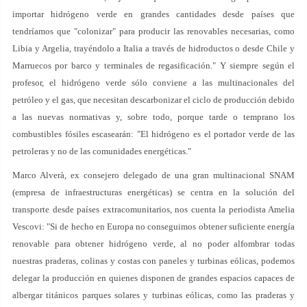
importar hidrógeno verde en grandes cantidades desde países que
tendríamos que "colonizar" para producir las renovables necesarias, como
Libia y Argelia, trayéndolo a Italia a través de hidroductos o desde Chile y
Marruecos por barco y terminales de regasificación." Y siempre según el
profesor, el hidrógeno verde sólo conviene a las multinacionales del
petróleo y el gas, que necesitan descarbonizar el ciclo de producción debido
a las nuevas normativas y, sobre todo, porque tarde o temprano los
combustibles fósiles escasearán: "El hidrógeno es el portador verde de las
petroleras y no de las comunidades energéticas."
Marco Alverà, ex consejero delegado de una gran multinacional SNAM
(empresa de infraestructuras energéticas) se centra en la solución del
transporte desde países extracomunitarios, nos cuenta la periodista Amelia
Vescovi: "Si de hecho en Europa no conseguimos obtener suficiente energía
renovable para obtener hidrógeno verde, al no poder alfombrar todas
nuestras praderas, colinas y costas con paneles y turbinas eólicas, podemos
delegar la producción en quienes disponen de grandes espacios capaces de
albergar titánicos parques solares y turbinas eólicas, como las praderas y