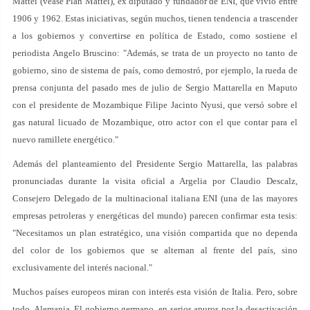
Mattei (véase Plan Mattei), ex diputado y fundador de ENI, que vivió entre
1906 y 1962. Estas iniciativas, según muchos, tienen tendencia a trascender
a los gobiernos y convertirse en política de Estado, como sostiene el
periodista Angelo Bruscino: "Además, se trata de un proyecto no tanto de
gobierno, sino de sistema de país, como demostró, por ejemplo, la rueda de
prensa conjunta del pasado mes de julio de Sergio Mattarella en Maputo
con el presidente de Mozambique Filipe Jacinto Nyusi, que versó sobre el
gas natural licuado de Mozambique, otro actor con el que contar para el
nuevo ramillete energético."
Además del planteamiento del Presidente Sergio Mattarella, las palabras
pronunciadas durante la visita oficial a Argelia por Claudio Descalz,
Consejero Delegado de la multinacional italiana ENI (una de las mayores
empresas petroleras y energéticas del mundo) parecen confirmar esta tesis:
"Necesitamos un plan estratégico, una visión compartida que no dependa
del color de los gobiernos que se alternan al frente del país, sino
exclusivamente del interés nacional."
Muchos países europeos miran con interés esta visión de Italia. Pero, sobre
todo, Alemania. El gobierno germano, en serios apuros por la desactivación