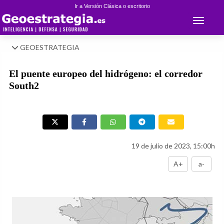
Ir a Versión Clásica o escritorio
Toggle 
GEOESTRATEGIA
El puente europeo del hidrógeno: el corredor
South2
19 de julio de 2023, 15:00h
A+
a-