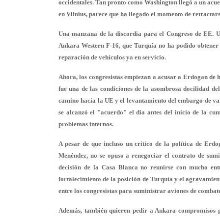
occidentales. Tan pronto como Washington llegó a un acue
en Vilnius, parece que ha llegado el momento de retractars
Una manzana de la discordia para el Congreso de EE. UU
Ankara Western F-16, que Turquía no ha podido obtener d
reparación de vehículos ya en servicio.
Ahora, los congresistas empiezan a acusar a Erdogan de ho
fue una de las condiciones de la asombrosa docilidad de
camino hacia la UE y el levantamiento del embargo de var
se alcanzó el "acuerdo" el día antes del inicio de la c
problemas internos.
A pesar de que incluso un crítico de la política de Erd
Menéndez, no se opuso a renegociar el contrato de sumi
decisión de la Casa Blanca no reunirse con mucho entu
fortalecimiento de la posición de Turquía y el agravamient
entre los congresistas para suministrar aviones de comb
Además, también quieren pedir a Ankara compromisos por