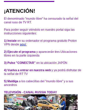
¡ATENCIÓN!
El denominado "mundo libre" ha censurado la señal del
canal ruso de TV RT.
Para poder seguir viéndolo en nuestro portal siga las
instrucciones siguientes:
1) Instale
en su ordenador el programa gratuito Proton
VPN desde
aquí:
2) Ejecute el programa
y aparecerán tres Ubicaciones
libres en la parte izquierda
3) Pulse "CONECTAR"
en la ubicación JAPÓN
4) Vuelva a entrar en nuestra web
y ya podrá disfrutar de
la señal de RT TV
5) Maldiga
a los cabecillas del "mundo libre" y a sus
ancestros
TELEVISIÓN - CANAL RUSSIA TODAY