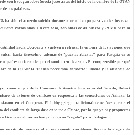
rdo con Erdogan sobre Suecia justo antes del inicio de la cumbre de la OTAN
e de sus palabras.
. ha sido el acuerdo sufrido durante mucho tiempo para vender los cazas
urante varios años. En este caso, hablamos de 40 nuevos y 79 kits para la
stilidad hacia Occidente y vuelven a retrasar la entrega de los aviones, que
l sultán hacia Estocolmo, además de “puertas abiertas” para Turquía en su
ios países occidentales por el suministro de armas. Es comprensible por qué
umbre de la OTAN: la Alianza necesitaba demostrar unidad y la ausencia de
ogan como el jefe de la Comisión de Asuntos Exteriores del Senado, Robert
nistro de aviones de combate en respuesta a las concesiones de Ankara, la
siasmo en el Congreso. El lobby griego tradicionalmente fuerte teme el
o del conflicto de larga data en torno a Chipre, por lo que ya hay propuestas
ate a Grecia en al mismo tiempo como un “regalo” para Erdogan.
 escrito de renuncia al enfrentamiento con Atenas. Así que la alegría de