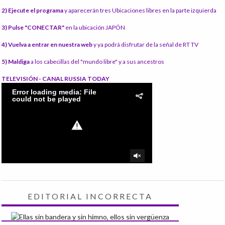
2) Ejecute el programa
y aparecerán tres Ubicaciones libres en la parte izquierda
3) Pulse "CONECTAR"
en la ubicación JAPÓN
4) Vuelva a entrar en nuestra web
y ya podrá disfrutar de la señal de RT TV
5) Maldiga
a los cabecillas del "mundo libre" y a sus ancestros
TELEVISIÓN - CANAL RUSSIA TODAY
EDITORIAL INCORRECTA