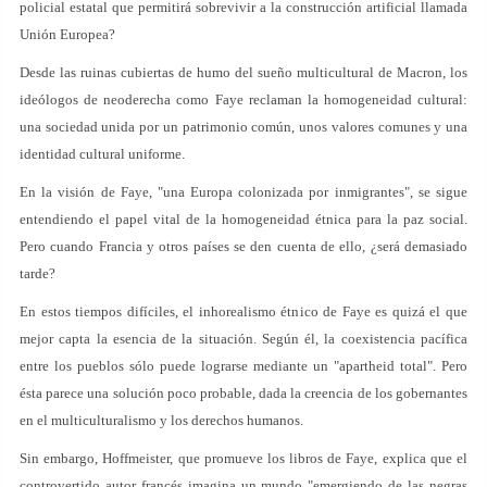
policial estatal que permitirá sobrevivir a la construcción artificial llamada
Unión Europea?
Desde las ruinas cubiertas de humo del sueño multicultural de Macron, los
ideólogos de neoderecha como Faye reclaman la homogeneidad cultural:
una sociedad unida por un patrimonio común, unos valores comunes y una
identidad cultural uniforme.
En la visión de Faye, "una Europa colonizada por inmigrantes", se sigue
entendiendo el papel vital de la homogeneidad étnica para la paz social.
Pero cuando Francia y otros países se den cuenta de ello, ¿será demasiado
tarde?
En estos tiempos difíciles, el inhorealismo étnico de Faye es quizá el que
mejor capta la esencia de la situación. Según él, la coexistencia pacífica
entre los pueblos sólo puede lograrse mediante un "apartheid total". Pero
ésta parece una solución poco probable, dada la creencia de los gobernantes
en el multiculturalismo y los derechos humanos.
Sin embargo, Hoffmeister, que promueve los libros de Faye, explica que el
controvertido autor francés imagina un mundo "emergiendo de las negras