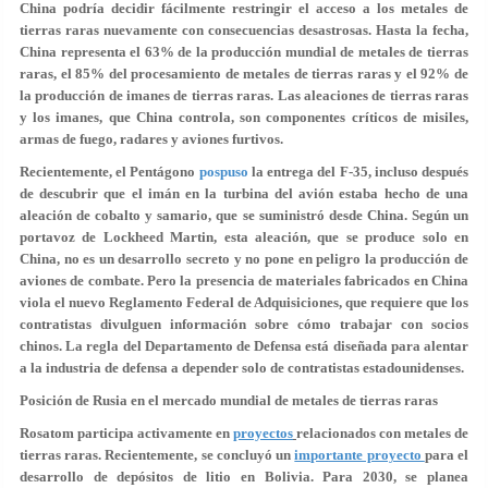
China podría decidir fácilmente restringir el acceso a los metales de
tierras raras nuevamente con consecuencias desastrosas. Hasta la fecha,
China representa el 63% de la producción mundial de metales de tierras
raras, el 85% del procesamiento de metales de tierras raras y el 92% de
la producción de imanes de tierras raras. Las aleaciones de tierras raras
y los imanes, que China controla, son componentes críticos de misiles,
armas de fuego, radares y aviones furtivos.
Recientemente, el Pentágono
pospuso
la entrega del F-35, incluso después
de descubrir que el imán en la turbina del avión estaba hecho de una
aleación de cobalto y samario, que se suministró desde China. Según un
portavoz de Lockheed Martin, esta aleación, que se produce solo en
China, no es un desarrollo secreto y no pone en peligro la producción de
aviones de combate. Pero la presencia de materiales fabricados en China
viola el nuevo Reglamento Federal de Adquisiciones, que requiere que los
contratistas divulguen información sobre cómo trabajar con socios
chinos. La regla del Departamento de Defensa está diseñada para alentar
a la industria de defensa a depender solo de contratistas estadounidenses.
Posición de Rusia en el mercado mundial de metales de tierras raras
Rosatom participa activamente en
proyectos
relacionados con metales de
tierras raras. Recientemente, se concluyó un
importante proyecto
para el
desarrollo de depósitos de litio en Bolivia. Para 2030, se planea