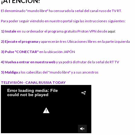
¡ATENCIÓN!
El denominado "mundo libre" ha censurado la señal del canal ruso de TV RT.
Para poder seguir viéndolo en nuestro portal siga las instrucciones siguientes:
1) Instale
en su ordenador el programa gratuito Proton VPN desde
aquí:
2) Ejecute el programa
y aparecerán tres Ubicaciones libres en la parte izquierda
3) Pulse "CONECTAR"
en la ubicación JAPÓN
4) Vuelva a entrar en nuestra web
y ya podrá disfrutar de la señal de RT TV
5) Maldiga
a los cabecillas del "mundo libre" y a sus ancestros
TELEVISIÓN - CANAL RUSSIA TODAY