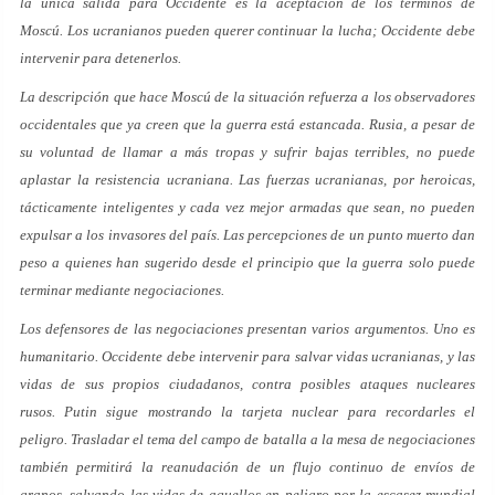
la única salida para Occidente es la aceptación de los términos de
Moscú. Los ucranianos pueden querer continuar la lucha; Occidente debe
intervenir para detenerlos.
La descripción que hace Moscú de la situación refuerza a los observadores
occidentales que ya creen que la guerra está estancada. Rusia, a pesar de
su voluntad de llamar a más tropas y sufrir bajas terribles, no puede
aplastar la resistencia ucraniana. Las fuerzas ucranianas, por heroicas,
tácticamente inteligentes y cada vez mejor armadas que sean, no pueden
expulsar a los invasores del país. Las percepciones de un punto muerto dan
peso a quienes han sugerido desde el principio que la guerra solo puede
terminar mediante negociaciones.
Los defensores de las negociaciones presentan varios argumentos. Uno es
humanitario. Occidente debe intervenir para salvar vidas ucranianas, y las
vidas de sus propios ciudadanos, contra posibles ataques nucleares
rusos. Putin sigue mostrando la tarjeta nuclear para recordarles el
peligro. Trasladar el tema del campo de batalla a la mesa de negociaciones
también permitirá la reanudación de un flujo continuo de envíos de
granos, salvando las vidas de aquellos en peligro por la escasez mundial