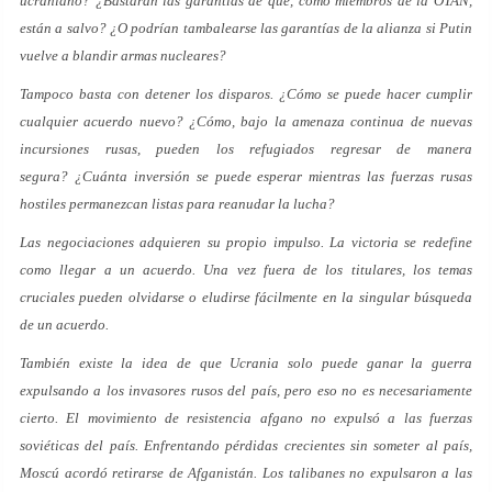
ucraniano? ¿Bastarán las garantías de que, como miembros de la OTAN,
están a salvo? ¿O podrían tambalearse las garantías de la alianza si Putin
vuelve a blandir armas nucleares?
Tampoco basta con detener los disparos. ¿Cómo se puede hacer cumplir
cualquier acuerdo nuevo? ¿Cómo, bajo la amenaza continua de nuevas
incursiones rusas, pueden los refugiados regresar de manera
segura? ¿Cuánta inversión se puede esperar mientras las fuerzas rusas
hostiles permanezcan listas para reanudar la lucha?
Las negociaciones adquieren su propio impulso. La victoria se redefine
como llegar a un acuerdo. Una vez fuera de los titulares, los temas
cruciales pueden olvidarse o eludirse fácilmente en la singular búsqueda
de un acuerdo.
También existe la idea de que Ucrania solo puede ganar la guerra
expulsando a los invasores rusos del país, pero eso no es necesariamente
cierto. El movimiento de resistencia afgano no expulsó a las fuerzas
soviéticas del país. Enfrentando pérdidas crecientes sin someter al país,
Moscú acordó retirarse de Afganistán. Los talibanes no expulsaron a las