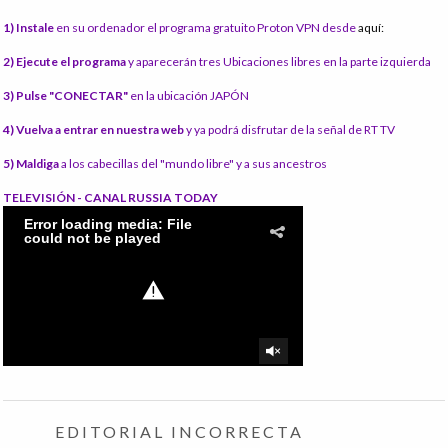
1) Instale
en su ordenador el programa gratuito Proton VPN desde
aquí:
2) Ejecute el programa
y aparecerán tres Ubicaciones libres en la parte izquierda
3) Pulse "CONECTAR"
en la ubicación JAPÓN
4) Vuelva a entrar en nuestra web
y ya podrá disfrutar de la señal de RT TV
5) Maldiga
a los cabecillas del "mundo libre" y a sus ancestros
TELEVISIÓN - CANAL RUSSIA TODAY
EDITORIAL INCORRECTA