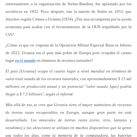
entrenamiento a la organización de Stefan Bandera, fue aplastado por los
soviéticos en 1952. Poco después, tras la muerte de Stalin en 1953, que
Jruschov regaló Crimea a Ucrania (1954). ¿Fue una recompensa por la ayuda
ucraniana para acabar con el levantamiento de la OUN respaldado por la
CIA?
¿Cómo es que en vísperas de la Operación Militar Especial Rusa en febrero
de 2022, Ucrania era el país más pobre de Europa pero ocupaba el cuarto
lugar
en el mundo
en términos de recursos naturales?
El país [Ucrania] ocupa el cuarto lugar a nivel mundial en términos de
valor total tasado de los recursos naturales, con aproximadamente $ 15 mil
millones en producción anual y un potencial "valor tasado [que] podría
llegar a $ 7,5 billones", según el informe
.
Más allá de eso, se cree que Ucrania tiene el mayor suministro de recursos
de tierras raras recuperables en Europa, aunque gran parte no está
desarrollado. Los minerales de tierras raras (cerio, itrio, lantano y
neodimio) y las aleaciones se utilizan en muchos dispositivos que la gente
usa todos los días, como la memoria de la computadora, las baterías