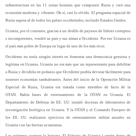
infraestructura en las 11 zonas horarias que componen Rusia y creó una
economía moderna y vibrante. Oh sí, casi lo olvido. El programa espacial de
Rusia supera al de todos los países occidentales, incluido Estados Unidos.
Ucrania, por el contrario, gracias a un desfile de payasos de líderes corruptos
e incompetentes, vendió su país y sus almas a Occidente. Por eso Ucrania es
el país más pobre de Europa en lugar de uno de los más ricos.
Occidente no tenía ningún interés en fomentar una democracia genuina y
legítima en Ucrania. Ucrania no era más que un representante para debilitar
a Rusia y dividirla en pedazos que Occidente podría devorar fácilmente para
sostener economías tambaleantes. Antes del inicio de la Operación Militar
Especial de Rusia, Ucrania era tratada como miembro de facto de la
OTAN. Había bases de entrenamiento de la OTAN en Ucrania. El
Departamento de Defensa de EE. UU. instaló docenas de laboratorios de
investigación biológica en Ucrania. Y la OTAN y el Comando Europeo de
los EE. UU. realizaron ejercicios de entrenamiento militar anuales en
Ucrania con las fuerzas ucranianas.
Los números cuentan la historia. El Ejército de Ucrania (
según datos de