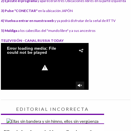
2) Ejecute el programa
y aparecerán tres Ubicaciones libres en la parte izquierda
3) Pulse "CONECTAR"
en la ubicación JAPÓN
4) Vuelva a entrar en nuestra web
y ya podrá disfrutar de la señal de RT TV
5) Maldiga
a los cabecillas del "mundo libre" y a sus ancestros
TELEVISIÓN - CANAL RUSSIA TODAY
EDITORIAL INCORRECTA