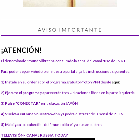
AVISO IMPORTANTE
¡ATENCIÓN!
El denominado "mundo libre" ha censurado la señal del canal ruso de TV RT.
Para poder seguir viéndolo en nuestro portal siga las instrucciones siguientes:
1) Instale
en su ordenador el programa gratuito Proton VPN desde
aquí:
2) Ejecute el programa
y aparecerán tres Ubicaciones libres en la parte izquierda
3) Pulse "CONECTAR"
en la ubicación JAPÓN
4) Vuelva a entrar en nuestra web
y ya podrá disfrutar de la señal de RT TV
5) Maldiga
a los cabecillas del "mundo libre" y a sus ancestros
TELEVISIÓN - CANAL RUSSIA TODAY