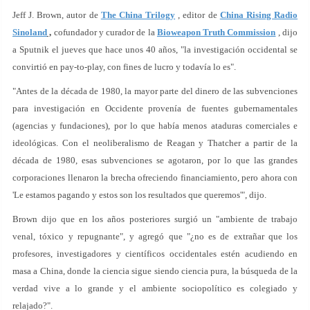
Jeff J. Brown, autor de
The China Trilogy
, editor de
China Rising Radio
Sinoland
,
cofundador y curador de la
Bioweapon Truth Commission
, dijo
a Sputnik el jueves que hace unos 40 años, "la investigación occidental se
convirtió en pay-to-play, con fines de lucro y todavía lo es".
"Antes de la década de 1980, la mayor parte del dinero de las subvenciones
para investigación en Occidente provenía de fuentes gubernamentales
(agencias y fundaciones), por lo que había menos ataduras comerciales e
ideológicas. Con el neoliberalismo de Reagan y Thatcher a partir de la
década de 1980, esas subvenciones se agotaron, por lo que las grandes
corporaciones llenaron la brecha ofreciendo financiamiento, pero ahora con
'Le estamos pagando y estos son los resultados que queremos'", dijo.
Brown dijo que en los años posteriores surgió un "ambiente de trabajo
venal, tóxico y repugnante", y agregó que "¿no es de extrañar que los
profesores, investigadores y científicos occidentales estén acudiendo en
masa a China, donde la ciencia sigue siendo ciencia pura, la búsqueda de la
verdad vive a lo grande y el ambiente sociopolítico es colegiado y
relajado?".