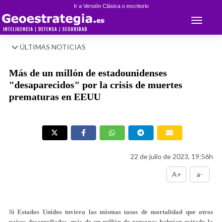
Ir a Versión Clásica o escritorio
Toggle 
ÚLTIMAS NOTICIAS
Más de un millón de estadounidenses
"desaparecidos" por la crisis de muertes
prematuras en EEUU
22 de julio de 2023, 19:56h
A+
a-
Si Estados Unidos tuviera las mismas tasas de mortalidad que otros
países desarrollados, más de un millón de personas habrían evitado la