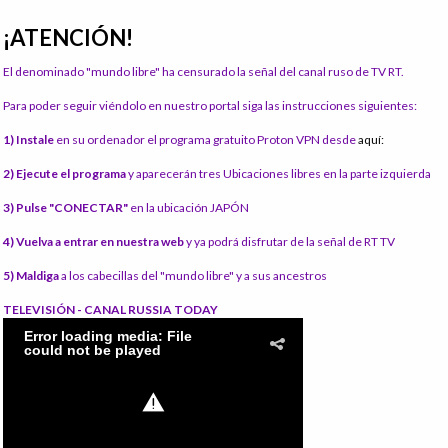
¡ATENCIÓN!
El denominado "mundo libre" ha censurado la señal del canal ruso de TV RT.
Para poder seguir viéndolo en nuestro portal siga las instrucciones siguientes:
1) Instale
en su ordenador el programa gratuito Proton VPN desde
aquí:
2) Ejecute el programa
y aparecerán tres Ubicaciones libres en la parte izquierda
3) Pulse "CONECTAR"
en la ubicación JAPÓN
4) Vuelva a entrar en nuestra web
y ya podrá disfrutar de la señal de RT TV
5) Maldiga
a los cabecillas del "mundo libre" y a sus ancestros
TELEVISIÓN - CANAL RUSSIA TODAY