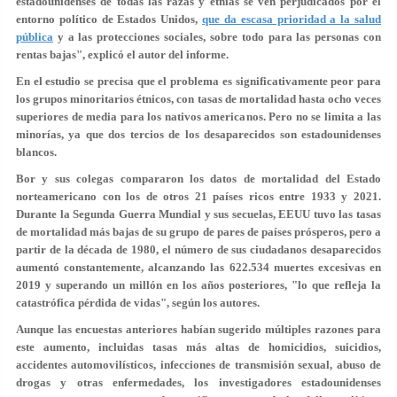
estadounidenses de todas las razas y etnias se ven perjudicados por el
entorno político de Estados Unidos,
que da escasa prioridad a la salud
pública
y a las protecciones sociales, sobre todo para las personas con
rentas bajas", explicó el autor del informe.
En el estudio se precisa que el problema es significativamente peor para
los grupos minoritarios étnicos, con tasas de mortalidad hasta ocho veces
superiores de media para los nativos americanos. Pero no se limita a las
minorías, ya que dos tercios de los desaparecidos son estadounidenses
blancos.
Bor y sus colegas compararon los datos de mortalidad del Estado
norteamericano con los de otros 21 países ricos entre 1933 y 2021.
Durante la Segunda Guerra Mundial y sus secuelas, EEUU tuvo las tasas
de mortalidad más bajas de su grupo de pares de países prósperos, pero a
partir de la década de 1980, el número de sus ciudadanos desaparecidos
aumentó constantemente, alcanzando las 622.534 muertes excesivas en
2019 y superando un millón en los años posteriores, "lo que refleja la
catastrófica pérdida de vidas", según los autores.
Aunque las encuestas anteriores habían sugerido múltiples razones para
este aumento, incluidas tasas más altas de homicidios, suicidios,
accidentes automovilísticos, infecciones de transmisión sexual, abuso de
drogas y otras enfermedades, los investigadores estadounidenses