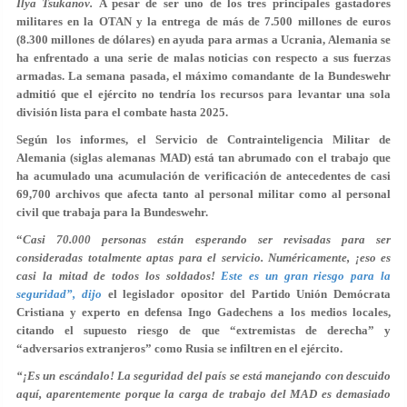
Ilya Tsukanov.
A pesar de ser uno de los tres principales gastadores
militares en la OTAN y la entrega de más de 7.500 millones de euros
(8.300 millones de dólares) en ayuda para armas a Ucrania, Alemania se
ha enfrentado a una serie de malas noticias con respecto a sus fuerzas
armadas. La semana pasada, el máximo comandante de la Bundeswehr
admitió que el ejército no tendría los recursos para levantar una sola
división lista para el combate hasta 2025.
Según los informes, el Servicio de Contrainteligencia Militar de
Alemania (siglas alemanas MAD) está tan abrumado con el trabajo que
ha acumulado una acumulación de verificación de antecedentes de casi
69,700 archivos que afecta tanto al personal militar como al personal
civil que trabaja para la Bundeswehr.
“
Casi 70.000 personas están esperando ser revisadas para ser
consideradas totalmente aptas para el servicio. Numéricamente, ¡eso es
casi la mitad de todos los soldados!
Este es un gran riesgo para la
seguridad”, dijo
el legislador opositor del Partido Unión Demócrata
Cristiana y experto en defensa Ingo Gadechens a los medios locales,
citando el supuesto riesgo de que “extremistas de derecha” y
“adversarios extranjeros” como Rusia se infiltren en el ejército.
“¡Es un escándalo! La seguridad del país se está manejando con descuido
aquí, aparentemente porque la carga de trabajo del MAD es demasiado