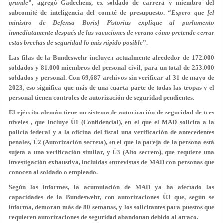
grande
”, agregó Gadechens, ex soldado de carrera y miembro del
subcomité de inteligencia del comité de presupuesto. “
Espero que [el
ministro de Defensa Boris] Pistorius explique al parlamento
inmediatamente después de las vacaciones de verano cómo pretende cerrar
estas brechas de seguridad lo más rápido posible
”.
Las filas de la Bundeswehr incluyen actualmente alrededor de 172.000
soldados y 81.000 miembros del personal civil, para un total de 253.000
soldados y personal. Con 69,687 archivos sin verificar al 31 de mayo de
2023, eso significa que más de una cuarta parte de todas las tropas y el
personal tienen controles de autorización de seguridad pendientes.
El ejército alemán tiene un sistema de autorización de seguridad de tres
niveles , que incluye Ü1 (Confidencial), en el que el MAD solicita a la
policía federal y a la oficina del fiscal una verificación de antecedentes
penales, Ü2 (Autorización secreta), en el que la pareja de la persona está
sujeta a una verificación similar, y Ü3 (Alto secreto), que requiere una
investigación exhaustiva, incluidas entrevistas de MAD con personas que
conocen al soldado o empleado.
Según los informes, la acumulación de MAD ya ha afectado las
capacidades de la Bundeswehr, con autorizaciones Ü3 que, según se
informa, demoran más de 80 semanas, y los solicitantes para puestos que
requieren autorizaciones de seguridad abandonan debido al atraco.