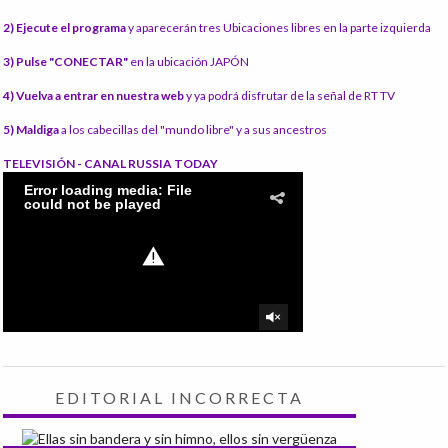
2) Ejecute el programa
y aparecerán tres Ubicaciones libres en la parte izquierda
3) Pulse "CONECTAR"
en la ubicación JAPÓN
4) Vuelva a entrar en nuestra web
y ya podrá disfrutar de la señal de RT TV
5) Maldiga
a los cabecillas del "mundo libre" y a sus ancestros
TELEVISIÓN - CANAL RUSSIA TODAY
EDITORIAL INCORRECTA