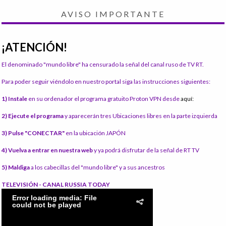
AVISO IMPORTANTE
¡ATENCIÓN!
El denominado "mundo libre" ha censurado la señal del canal ruso de TV RT.
Para poder seguir viéndolo en nuestro portal siga las instrucciones siguientes:
1) Instale
en su ordenador el programa gratuito Proton VPN desde
aquí:
2) Ejecute el programa
y aparecerán tres Ubicaciones libres en la parte izquierda
3) Pulse "CONECTAR"
en la ubicación JAPÓN
4) Vuelva a entrar en nuestra web
y ya podrá disfrutar de la señal de RT TV
5) Maldiga
a los cabecillas del "mundo libre" y a sus ancestros
TELEVISIÓN - CANAL RUSSIA TODAY