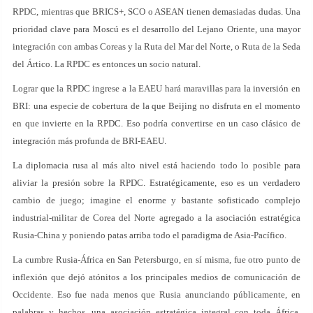
RPDC, mientras que BRICS+, SCO o ASEAN tienen demasiadas dudas. Una
prioridad clave para Moscú es el desarrollo del Lejano Oriente, una mayor
integración con ambas Coreas y la Ruta del Mar del Norte, o Ruta de la Seda
del Ártico. La RPDC es entonces un socio natural.
Lograr que la RPDC ingrese a la EAEU hará maravillas para la inversión en
BRI: una especie de cobertura de la que Beijing no disfruta en el momento
en que invierte en la RPDC. Eso podría convertirse en un caso clásico de
integración más profunda de BRI-EAEU.
La diplomacia rusa al más alto nivel está haciendo todo lo posible para
aliviar la presión sobre la RPDC. Estratégicamente, eso es un verdadero
cambio de juego; imagine el enorme y bastante sofisticado complejo
industrial-militar de Corea del Norte agregado a la asociación estratégica
Rusia-China y poniendo patas arriba todo el paradigma de Asia-Pacífico.
La cumbre Rusia-África en San Petersburgo, en sí misma, fue otro punto de
inflexión que dejó atónitos a los principales medios de comunicación de
Occidente. Eso fue nada menos que Rusia anunciando públicamente, en
palabras y hechos, una asociación estratégica integral con toda África,