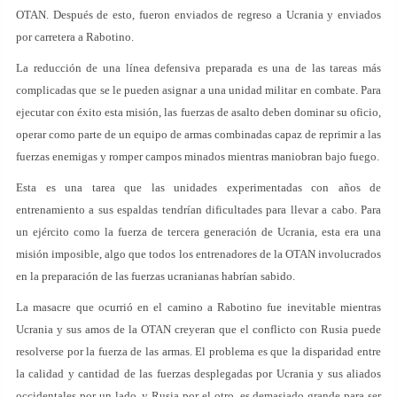
OTAN. Después de esto, fueron enviados de regreso a Ucrania y enviados
por carretera a Rabotino.
La reducción de una línea defensiva preparada es una de las tareas más
complicadas que se le pueden asignar a una unidad militar en combate. Para
ejecutar con éxito esta misión, las fuerzas de asalto deben dominar su oficio,
operar como parte de un equipo de armas combinadas capaz de reprimir a las
fuerzas enemigas y romper campos minados mientras maniobran bajo fuego.
Esta es una tarea que las unidades experimentadas con años de
entrenamiento a sus espaldas tendrían dificultades para llevar a cabo. Para
un ejército como la fuerza de tercera generación de Ucrania, esta era una
misión imposible, algo que todos los entrenadores de la OTAN involucrados
en la preparación de las fuerzas ucranianas habrían sabido.
La masacre que ocurrió en el camino a Rabotino fue inevitable mientras
Ucrania y sus amos de la OTAN creyeran que el conflicto con Rusia puede
resolverse por la fuerza de las armas. El problema es que la disparidad entre
la calidad y cantidad de las fuerzas desplegadas por Ucrania y sus aliados
occidentales por un lado, y Rusia por el otro, es demasiado grande para ser