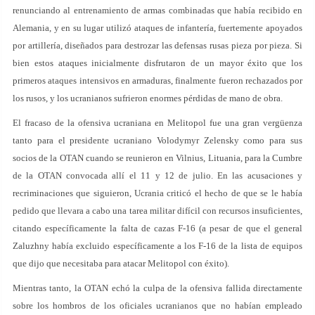
renunciando al entrenamiento de armas combinadas que había recibido en
Alemania, y en su lugar utilizó ataques de infantería, fuertemente apoyados
por artillería, diseñados para destrozar las defensas rusas pieza por pieza. Si
bien estos ataques inicialmente disfrutaron de un mayor éxito que los
primeros ataques intensivos en armaduras, finalmente fueron rechazados por
los rusos, y los ucranianos sufrieron enormes pérdidas de mano de obra.
El fracaso de la ofensiva ucraniana en Melitopol fue una gran vergüenza
tanto para el presidente ucraniano Volodymyr Zelensky como para sus
socios de la OTAN cuando se reunieron en Vilnius, Lituania, para la Cumbre
de la OTAN convocada allí el 11 y 12 de julio. En las acusaciones y
recriminaciones que siguieron, Ucrania criticó el hecho de que se le había
pedido que llevara a cabo una tarea militar difícil con recursos insuficientes,
citando específicamente la falta de cazas F-16 (a pesar de que el general
Zaluzhny había excluido específicamente a los F-16 de la lista de equipos
que dijo que necesitaba para atacar Melitopol con éxito).
Mientras tanto, la OTAN echó la culpa de la ofensiva fallida directamente
sobre los hombros de los oficiales ucranianos que no habían empleado