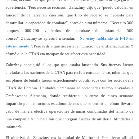
advertencia: "Pero necesito recursos". Zaluzhny dijo que "puedo calcular, en
función de la tarea en cuestión, qué tipo de recurso se necesita para
desarrollar la capacidad de combate", antes de citar números: "Necesito 300
tanques, 600-700 vehículos de combate de infantería, 500
obuses". Zaluzhny se apresuró a señalar: "
No estoy hablando de F-16 en
este momento
". Pero sí dijo que necesitaba munición de artillería, mucha. Y
afirmó que la OTAN era incapaz de satisfacer esta necesidad.
Zaluzhny consiguió el equipo que estaba buscando. Sus fuerzas fueron
enviadas a las naciones de la OTAN para recibir entrenamiento, mientras que
sus planes de batalla fueron estrechamente coordinados con los socios de la
OTAN de Ucrania. Unidades ucranianas seleccionadas fueron enviadas a
Grafenwoehr, Alemania, donde recibieron un curso de cinco semanas
impartido por instructores estadounidenses que se centró en cómo llevar a
cabo de manera efectiva operaciones de armas combinadas del tamaño de
una compañía y un batallón que integran fuerzas de artillería, blindadas e
infantería.
El objetivo de Zaluzhny era la ciudad de Melitopol. Para llegar allí, el