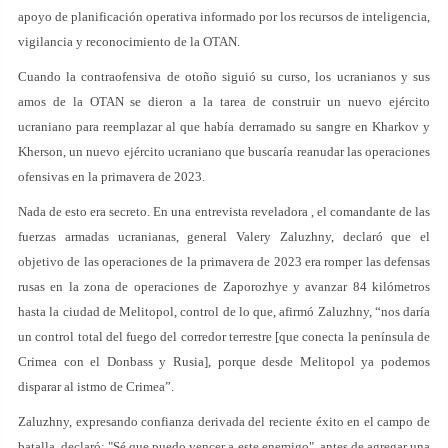
apoyo de planificación operativa informado por los recursos de inteligencia,
vigilancia y reconocimiento de la OTAN.
Cuando la contraofensiva de otoño siguió su curso, los ucranianos y sus
amos de la OTAN se dieron a la tarea de construir un nuevo ejército
ucraniano para reemplazar al que había derramado su sangre en Kharkov y
Kherson, un nuevo ejército ucraniano que buscaría reanudar las operaciones
ofensivas en la primavera de 2023.
Nada de esto era secreto. En una entrevista reveladora , el comandante de las
fuerzas armadas ucranianas, general Valery Zaluzhny, declaró que el
objetivo de las operaciones de la primavera de 2023 era romper las defensas
rusas en la zona de operaciones de Zaporozhye y avanzar 84 kilómetros
hasta la ciudad de Melitopol, control de lo que, afirmó Zaluzhny, “nos daría
un control total del fuego del corredor terrestre [que conecta la península de
Crimea con el Donbass y Rusia], porque desde Melitopol ya podemos
disparar al istmo de Crimea”.
Zaluzhny, expresando confianza derivada del reciente éxito en el campo de
batalla, declaró: "Sé que puedo vencer a este enemigo", antes de agregar una