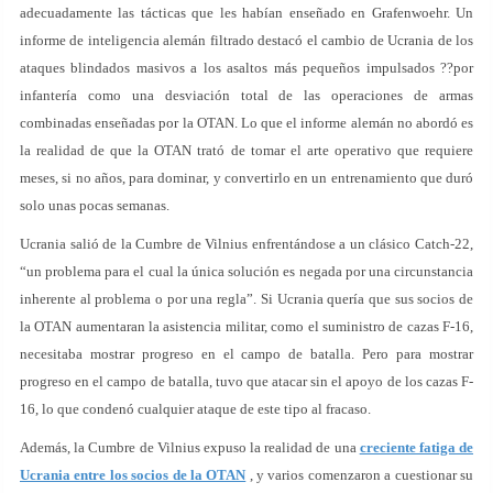
adecuadamente las tácticas que les habían enseñado en Grafenwoehr. Un
informe de inteligencia alemán filtrado destacó el cambio de Ucrania de los
ataques blindados masivos a los asaltos más pequeños impulsados ??por
infantería como una desviación total de las operaciones de armas
combinadas enseñadas por la OTAN. Lo que el informe alemán no abordó es
la realidad de que la OTAN trató de tomar el arte operativo que requiere
meses, si no años, para dominar, y convertirlo en un entrenamiento que duró
solo unas pocas semanas.
Ucrania salió de la Cumbre de Vilnius enfrentándose a un clásico Catch-22,
“un problema para el cual la única solución es negada por una circunstancia
inherente al problema o por una regla”. Si Ucrania quería que sus socios de
la OTAN aumentaran la asistencia militar, como el suministro de cazas F-16,
necesitaba mostrar progreso en el campo de batalla. Pero para mostrar
progreso en el campo de batalla, tuvo que atacar sin el apoyo de los cazas F-
16, lo que condenó cualquier ataque de este tipo al fracaso.
Además, la Cumbre de Vilnius expuso la realidad de una
creciente fatiga de
Ucrania entre los socios de la OTAN
, y varios comenzaron a cuestionar su