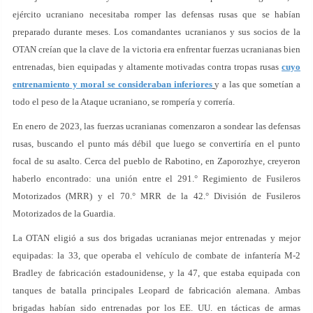
ejército ucraniano necesitaba romper las defensas rusas que se habían
preparado durante meses. Los comandantes ucranianos y sus socios de la
OTAN creían que la clave de la victoria era enfrentar fuerzas ucranianas bien
entrenadas, bien equipadas y altamente motivadas contra tropas rusas
cuyo
entrenamiento y moral se consideraban inferiores
y a las que sometían a
todo el peso de la Ataque ucraniano, se rompería y correría.
En enero de 2023, las fuerzas ucranianas comenzaron a sondear las defensas
rusas, buscando el punto más débil que luego se convertiría en el punto
focal de su asalto. Cerca del pueblo de Rabotino, en Zaporozhye, creyeron
haberlo encontrado: una unión entre el 291.° Regimiento de Fusileros
Motorizados (MRR) y el 70.° MRR de la 42.° División de Fusileros
Motorizados de la Guardia.
La OTAN eligió a sus dos brigadas ucranianas mejor entrenadas y mejor
equipadas: la 33, que operaba el vehículo de combate de infantería M-2
Bradley de fabricación estadounidense, y la 47, que estaba equipada con
tanques de batalla principales Leopard de fabricación alemana. Ambas
brigadas habían sido entrenadas por los EE. UU. en tácticas de armas