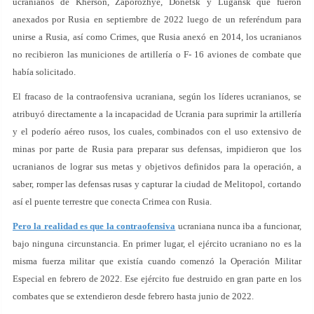
ucranianos de Kherson, Zaporozhye, Donetsk y Lugansk que fueron
anexados por Rusia en septiembre de 2022 luego de un referéndum para
unirse a Rusia, así como Crimes, que Rusia anexó en 2014, los ucranianos
no recibieron las municiones de artillería o F- 16 aviones de combate que
había solicitado.
El fracaso de la contraofensiva ucraniana, según los líderes ucranianos, se
atribuyó directamente a la incapacidad de Ucrania para suprimir la artillería
y el poderío aéreo rusos, los cuales, combinados con el uso extensivo de
minas por parte de Rusia para preparar sus defensas, impidieron que los
ucranianos de lograr sus metas y objetivos definidos para la operación, a
saber, romper las defensas rusas y capturar la ciudad de Melitopol, cortando
así el puente terrestre que conecta Crimea con Rusia.
Pero la realidad es que la contraofensiva
ucraniana nunca iba a funcionar,
bajo ninguna circunstancia. En primer lugar, el ejército ucraniano no es la
misma fuerza militar que existía cuando comenzó la Operación Militar
Especial en febrero de 2022. Ese ejército fue destruido en gran parte en los
combates que se extendieron desde febrero hasta junio de 2022.