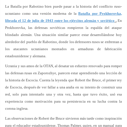
La Batalla por Rabotino bien puede pasar a la historia del conflicto ruso-
ucraniano como una versión moderna de la
Batalla por Prokhorovka,
librada el 12 de julio de 1943 entre los ejércitos alemán y soviético
.
En
Prokhorovka, las defensas soviéticas rompieron la espalda del ataque
blindado alemán. Una situación similar parece estar desarrollándose hoy
alrededor del pueblo de Rabotino, donde los defensores rusos se enfrentan a
los atacantes ucranianos montados en armaduras de fabricación
estadounidense y alemana.
Ucrania y sus amos de la OTAN, al desatar un esfuerzo renovado para romper
las defensas rusas en Zaporozhye, parecen estar aprendiendo una lección de
la historia de Escocia. Cuenta la leyenda que Robert the Bruce, el primer rey
de Escocia, después de ver fallar a una araña en su intento de construir una
red, solo para intentarlo una y otra vez, hasta que tuvo éxito, usó esa
experiencia como motivación para su persistencia en su lucha contra la
corona inglesa.
Las observaciones de Robert the Bruce sirvieron más tarde como inspiración
para el educador estadounidense, Thomas Palmer, quien, en un manual para