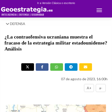
Ir a Versión Clásica o escritorio
Toggle 
DEFENSA
¿La contraofensiva ucraniana muestra el
fracaso de la estrategia militar estadounidense?
Análisis
07 de agosto de 2023, 16:00h
A+
a-