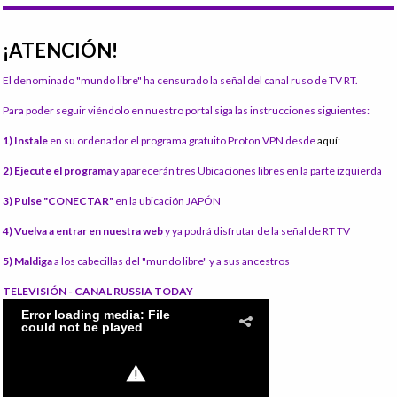
¡ATENCIÓN!
El denominado "mundo libre" ha censurado la señal del canal ruso de TV RT.
Para poder seguir viéndolo en nuestro portal siga las instrucciones siguientes:
1) Instale
en su ordenador el programa gratuito Proton VPN desde
aquí:
2) Ejecute el programa
y aparecerán tres Ubicaciones libres en la parte izquierda
3) Pulse "CONECTAR"
en la ubicación JAPÓN
4) Vuelva a entrar en nuestra web
y ya podrá disfrutar de la señal de RT TV
5) Maldiga
a los cabecillas del "mundo libre" y a sus ancestros
TELEVISIÓN - CANAL RUSSIA TODAY