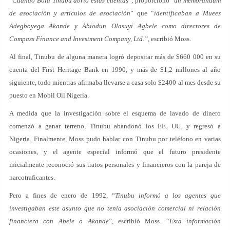
“
Cuando Bola Tinubu abrió estas cuentas
”, proporcionó “
un memorándum
de asociación y artículos de asociación
” que “
identificaban a Mueez
Adegboyega Akande y Abiodun Olasuyi Agbele como directores de
Compass Finance and Investment Company, Ltd.”,
escribió Moss.
Al final, Tinubu de alguna manera logró depositar más de $660 000 en su
cuenta del First Heritage Bank en 1990, y más de $1,2 millones al año
siguiente, todo mientras afirmaba llevarse a casa solo $2400 al mes desde su
puesto en Mobil Oil Nigeria.
A medida que la investigación sobre el esquema de lavado de dinero
comenzó a ganar terreno, Tinubu abandonó los EE. UU. y regresó a
Nigeria. Finalmente, Moss pudo hablar con Tinubu por teléfono en varias
ocasiones, y el agente especial informó que el futuro presidente
inicialmente reconoció sus tratos personales y financieros con la pareja de
narcotraficantes.
Pero a fines de enero de 1992, “
Tinubu informó a los agentes que
investigaban este asunto que no tenía asociación comercial ni relación
financiera con Abele o Akande
”, escribió Moss. “
Esta información