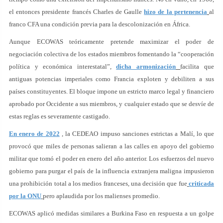
el entonces presidente francés Charles de Gaulle
hizo de la pertenencia
al
franco CFA una condición previa para la descolonización en África.
Aunque ECOWAS teóricamente pretende maximizar el poder de
negociación colectiva de los estados miembros fomentando la “cooperación
política y económica interestatal”,
dicha armonización
facilita que
antiguas potencias imperiales como Francia exploten y debiliten a sus
países constituyentes. El bloque impone un estricto marco legal y financiero
aprobado por Occidente a sus miembros, y cualquier estado que se desvíe de
estas reglas es severamente castigado.
En enero de 2022
, la CEDEAO impuso sanciones estrictas a Malí, lo que
provocó que miles de personas salieran a las calles en apoyo del gobierno
militar que tomó el poder en enero del año anterior. Los esfuerzos del nuevo
gobierno para purgar el país de la influencia extranjera maligna impusieron
una prohibición total a los medios franceses, una decisión que fue
criticada
por la ONU
pero aplaudida por los malienses promedio.
ECOWAS aplicó medidas similares a Burkina Faso en respuesta a un golpe