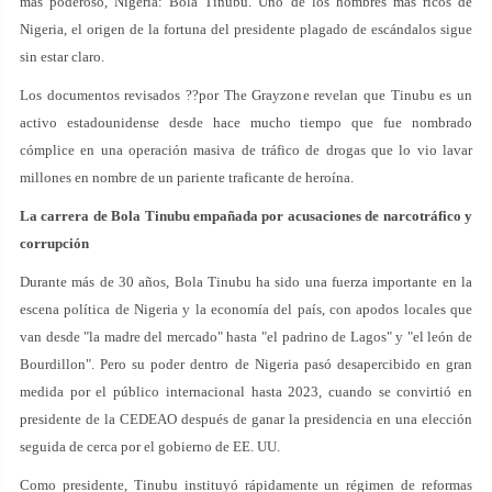
más poderoso, Nigeria: Bola Tinubu. Uno de los hombres más ricos de
Nigeria, el origen de la fortuna del presidente plagado de escándalos sigue
sin estar claro.
Los documentos revisados ??por The Grayzone revelan que Tinubu es un
activo estadounidense desde hace mucho tiempo que fue nombrado
cómplice en una operación masiva de tráfico de drogas que lo vio lavar
millones en nombre de un pariente traficante de heroína.
La carrera de Bola Tinubu empañada por acusaciones de narcotráfico y
corrupción
Durante más de 30 años, Bola Tinubu ha sido una fuerza importante en la
escena política de Nigeria y la economía del país, con apodos locales que
van desde "la madre del mercado" hasta "el padrino de Lagos" y "el león de
Bourdillon". Pero su poder dentro de Nigeria pasó desapercibido en gran
medida por el público internacional hasta 2023, cuando se convirtió en
presidente de la CEDEAO después de ganar la presidencia en una elección
seguida de cerca por el gobierno de EE. UU.
Como presidente, Tinubu instituyó rápidamente un régimen de reformas