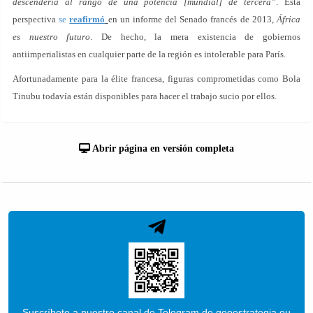
descendería al rango de una potencia [mundial] de tercera”
. Esta
perspectiva
se
reafirmó
en un informe del Senado francés de 2013,
África
es nuestro futuro
. De hecho, la mera existencia de gobiernos
antiimperialistas en cualquier parte de la región es intolerable para París.
Afortunadamente para la élite francesa, figuras comprometidas como Bola
Tinubu todavía están disponibles para hacer el trabajo sucio por ellos.
Abrir página en versión completa
Suscríbete a nuestro canal de Telegram de geoestrategia.eu