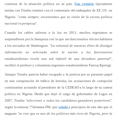
continua de la situación política en su país.
Una reunión
típicamente
íntima con Tinubu terminó con el comentario del embajador de EE. UU. en
Nigeria: "
como siempre, encontramos que su visión de la escena política
nacional es perspicaz
".
Cuando los cables salieron a la luz en 2011, muchos nigerianos se
sorprendieron por la franqueza con la que sus funcionarios electos hablaron
a los enviados de Washington. “
La voluntad de nuestras élites de divulgar
información no solicitada sobre la nación a los funcionarios
estadounidenses revela una sed infantil de una dictadura paternal
”,
escribió el profesor y columnista nigeriano-estadounidense Farooq Kperogi.
Aunque Tinubu parecía haber escapado a la justicia por su presunto papel
en una conspiración de tráfico de heroína, las acusaciones de corrupción
continuarían acosando al presidente de la CEDEAO a lo largo de su carrera
política en Nigeria. Desde que dejó el cargo de gobernador de Lagos en
2007, Tinubu "
seleccionó a todos los candidatos ganadores posteriores
",
según la emisora ??alemana DW, que
señaló
a principios de este año que el
magnate "
se cree que es uno de los políticos más ricos de Nigeria, pero la