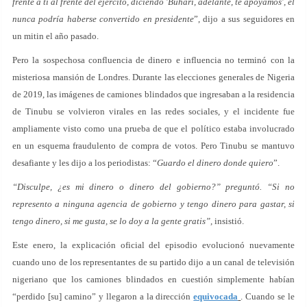
frente a ti al frente del ejército, diciendo 'Buhari, adelante, te apoyamos', él
nunca podría haberse convertido en presidente
”, dijo a sus seguidores en
un mitin el año pasado.
Pero la sospechosa confluencia de dinero e influencia no terminó con la
misteriosa mansión de Londres. Durante las elecciones generales de Nigeria
de 2019, las imágenes de camiones blindados que ingresaban a la residencia
de Tinubu se volvieron virales en las redes sociales, y el incidente fue
ampliamente visto como una prueba de que el político estaba involucrado
en un esquema fraudulento de compra de votos. Pero Tinubu se mantuvo
desafiante y les dijo a los periodistas: “
Guardo el dinero donde quiero
”.
“Disculpe, ¿es mi dinero o dinero del gobierno?” preguntó. “Si no
represento a ninguna agencia de gobierno y tengo dinero para gastar, si
tengo dinero, si me gusta, se lo doy a la gente gratis”,
insistió.
Este enero, la explicación oficial del episodio evolucionó nuevamente
cuando uno de los representantes de su partido dijo a un canal de televisión
nigeriano que los camiones blindados en cuestión simplemente habían
“perdido [su] camino” y llegaron a la dirección
equivocada
. Cuando se le