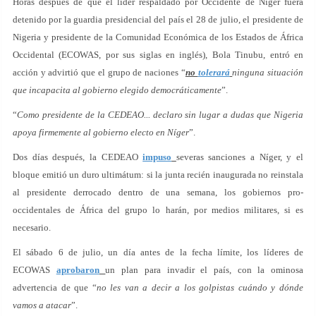
Horas después de que el líder respaldado por Occidente de Níger fuera
detenido por la guardia presidencial del país el 28 de julio, el presidente de
Nigeria y presidente de la Comunidad Económica de los Estados de África
Occidental (ECOWAS, por sus siglas en inglés), Bola Tinubu, entró en
acción y advirtió que el grupo de naciones “
no
tolerará
ninguna situación
que incapacita al gobierno elegido democráticamente
”.
“
Como presidente de la CEDEAO... declaro sin lugar a dudas que Nigeria
apoya firmemente al gobierno electo en Níger
”.
Dos días después, la CEDEAO
impuso
severas sanciones a Níger, y el
bloque emitió un duro ultimátum: si la junta recién inaugurada no reinstala
al presidente derrocado dentro de una semana, los gobiernos pro-
occidentales de África del grupo lo harán, por medios militares, si es
necesario.
El sábado 6 de julio, un día antes de la fecha límite, los líderes de
ECOWAS
aprobaron
un plan para invadir el país, con la ominosa
advertencia de que “
no les van a decir a los golpistas cuándo y dónde
vamos a atacar
”.