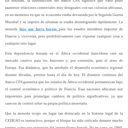
En realidad, la introducción del franco CFA significó que París pudo
mantener relaciones comerciales muy desiguales con sus colonias africanas,
en un momento en que su economía estaba devastada por la Segunda Guerra
Mundial y su imperio de ultramar se estaba desintegrando rápidamente. La
moneda
hizo que fuera barato
para los estados miembros importar de
Francia y viceversa, pero prohibitivamente caro exportar cualquier cosa a
cualquier otro lugar.
Esta dependencia forzada en el África occidental francófona creó un
mercado cautivo para los franceses y, por extensión, para el resto de
Europa. Esa dinámica, que ha atrofiado el desarrollo económico regional
durante décadas, persiste hasta el día de hoy. El dominio continuo del
franco CFA garantiza que los estados de África occidental permanezcan bajo
el control económico y político de Francia. Esas naciones africanas son
impotentes para promulgar cambios de política significativos, ya que
carecen de control sobre su propia política monetaria.
Que la moneda ocupe un lugar tan destacado en la historia legal de la
CEDEAO es instructivo, porque el bloque ha sido criticado durante mucho
tiempo como una extensión del imperialismo francés. No en vano, en 1960,