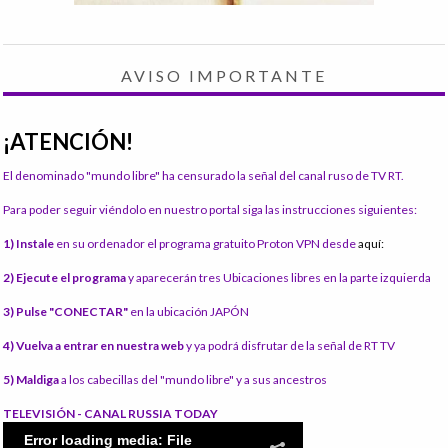
AVISO IMPORTANTE
¡ATENCIÓN!
El denominado "mundo libre" ha censurado la señal del canal ruso de TV RT.
Para poder seguir viéndolo en nuestro portal siga las instrucciones siguientes:
1) Instale
en su ordenador el programa gratuito Proton VPN desde
aquí:
2) Ejecute el programa
y aparecerán tres Ubicaciones libres en la parte izquierda
3) Pulse "CONECTAR"
en la ubicación JAPÓN
4) Vuelva a entrar en nuestra web
y ya podrá disfrutar de la señal de RT TV
5) Maldiga
a los cabecillas del "mundo libre" y a sus ancestros
TELEVISIÓN - CANAL RUSSIA TODAY