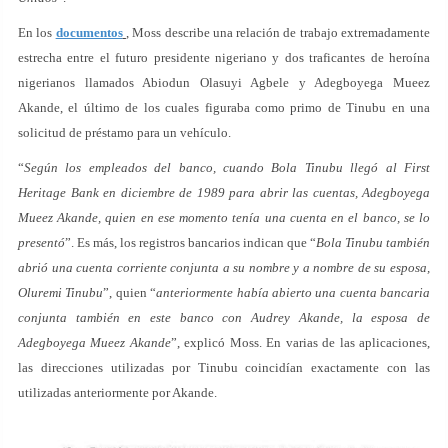
En los
documentos
, Moss describe una relación de trabajo extremadamente
estrecha entre el futuro presidente nigeriano y dos traficantes de heroína
nigerianos llamados Abiodun Olasuyi Agbele y Adegboyega Mueez
Akande, el último de los cuales figuraba como primo de Tinubu en una
solicitud de préstamo para un vehículo.
“
Según los empleados del banco, cuando Bola Tinubu llegó al First
Heritage Bank en diciembre de 1989 para abrir las cuentas, Adegboyega
Mueez Akande, quien en ese momento tenía una cuenta en el banco, se lo
presentó
”. Es más, los registros bancarios indican que “
Bola Tinubu también
abrió una cuenta corriente conjunta a su nombre y a nombre de su esposa,
Oluremi Tinubu
”, quien “
anteriormente había abierto una cuenta bancaria
conjunta también en este banco con Audrey Akande, la esposa de
Adegboyega Mueez Akande
”, explicó Moss. En varias de las aplicaciones,
las direcciones utilizadas por Tinubu coincidían exactamente con las
utilizadas anteriormente por Akande.