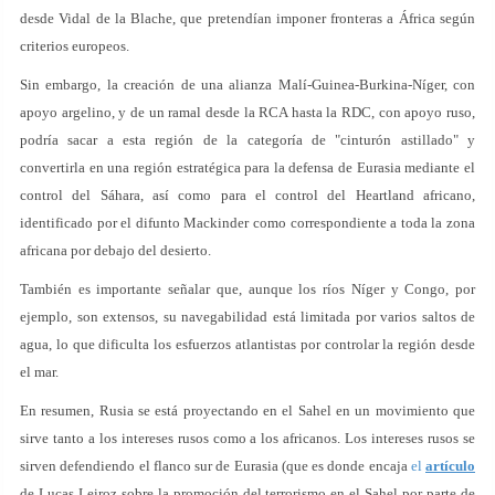
desde Vidal de la Blache, que pretendían imponer fronteras a África según
criterios europeos.
Sin embargo, la creación de una alianza Malí-Guinea-Burkina-Níger, con
apoyo argelino, y de un ramal desde la RCA hasta la RDC, con apoyo ruso,
podría sacar a esta región de la categoría de "cinturón astillado" y
convertirla en una región estratégica para la defensa de Eurasia mediante el
control del Sáhara, así como para el control del Heartland africano,
identificado por el difunto Mackinder como correspondiente a toda la zona
africana por debajo del desierto.
También es importante señalar que, aunque los ríos Níger y Congo, por
ejemplo, son extensos, su navegabilidad está limitada por varios saltos de
agua, lo que dificulta los esfuerzos atlantistas por controlar la región desde
el mar.
En resumen, Rusia se está proyectando en el Sahel en un movimiento que
sirve tanto a los intereses rusos como a los africanos. Los intereses rusos se
sirven defendiendo el flanco sur de Eurasia (que es donde encaja
el
artículo
de Lucas Leiroz sobre la promoción del terrorismo en el Sahel por parte de