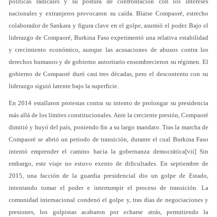
políticas radicales y su postura de confrontación con los intereses
nacionales y extranjeros provocaron su caída. Blaise Compaoré, estrecho
colaborador de Sankara y figura clave en el golpe, asumió el poder. Bajo el
liderazgo de Compaoré, Burkina Faso experimentó una relativa estabilidad
y crecimiento económico, aunque las acusaciones de abusos contra los
derechos humanos y de gobierno autoritario ensombrecieron su régimen. El
gobierno de Compaoré duró casi tres décadas, pero el descontento con su
liderazgo siguió latente bajo la superficie.
En 2014 estallaron protestas contra su intento de prolongar su presidencia
más allá de los límites constitucionales. Ante la creciente presión, Compaoré
dimitió y huyó del país, poniendo fin a su largo mandato. Tras la marcha de
Compaoré se abrió un periodo de transición, durante el cual Burkina Faso
intentó emprender el camino hacia la gobernanza democrática[vii] Sin
embargo, este viaje no estuvo exento de dificultades. En septiembre de
2015, una facción de la guardia presidencial dio un golpe de Estado,
intentando tomar el poder e interrumpir el proceso de transición. La
comunidad internacional condenó el golpe y, tras días de negociaciones y
presiones, los golpistas acabaron por echarse atrás, permitiendo la