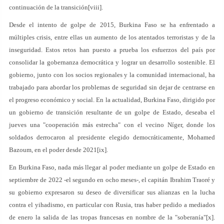
continuación de la transición[viii].
Desde el intento de golpe de 2015, Burkina Faso se ha enfrentado a
múltiples crisis, entre ellas un aumento de los atentados terroristas y de la
inseguridad. Estos retos han puesto a prueba los esfuerzos del país por
consolidar la gobernanza democrática y lograr un desarrollo sostenible. El
gobierno, junto con los socios regionales y la comunidad internacional, ha
trabajado para abordar los problemas de seguridad sin dejar de centrarse en
el progreso económico y social. En la actualidad, Burkina Faso, dirigido por
un gobierno de transición resultante de un golpe de Estado, deseaba el
jueves una "cooperación más estrecha" con el vecino Níger, donde los
soldados derrocaron al presidente elegido democráticamente, Mohamed
Bazoum, en el poder desde 2021[ix].
En Burkina Faso, nada más llegar al poder mediante un golpe de Estado en
septiembre de 2022 -el segundo en ocho meses-, el capitán Ibrahim Traoré y
su gobierno expresaron su deseo de diversificar sus alianzas en la lucha
contra el yihadismo, en particular con Rusia, tras haber pedido a mediados
de enero la salida de las tropas francesas en nombre de la "soberanía"[x].