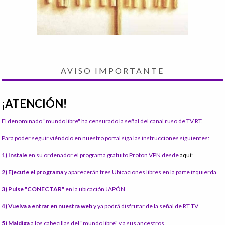
AVISO IMPORTANTE
¡ATENCIÓN!
El denominado "mundo libre" ha censurado la señal del canal ruso de TV RT.
Para poder seguir viéndolo en nuestro portal siga las instrucciones siguientes:
1) Instale
en su ordenador el programa gratuito Proton VPN desde
aquí:
2) Ejecute el programa
y aparecerán tres Ubicaciones libres en la parte izquierda
3) Pulse "CONECTAR"
en la ubicación JAPÓN
4) Vuelva a entrar en nuestra web
y ya podrá disfrutar de la señal de RT TV
5) Maldiga
a los cabecillas del "mundo libre" y a sus ancestros