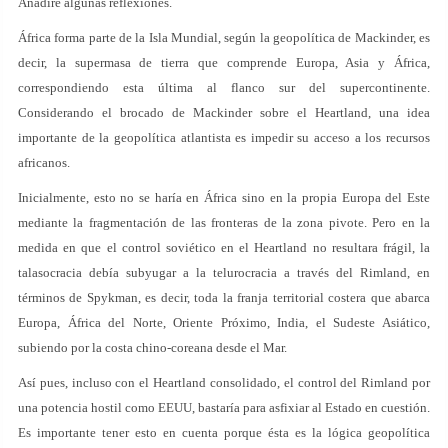
Añadiré algunas reflexiones.
África forma parte de la Isla Mundial, según la geopolítica de Mackinder, es
decir, la supermasa de tierra que comprende Europa, Asia y África,
correspondiendo esta última al flanco sur del supercontinente.
Considerando el brocado de Mackinder sobre el Heartland, una idea
importante de la geopolítica atlantista es impedir su acceso a los recursos
africanos.
Inicialmente, esto no se haría en África sino en la propia Europa del Este
mediante la fragmentación de las fronteras de la zona pivote. Pero en la
medida en que el control soviético en el Heartland no resultara frágil, la
talasocracia debía subyugar a la telurocracia a través del Rimland, en
términos de Spykman, es decir, toda la franja territorial costera que abarca
Europa, África del Norte, Oriente Próximo, India, el Sudeste Asiático,
subiendo por la costa chino-coreana desde el Mar.
Así pues, incluso con el Heartland consolidado, el control del Rimland por
una potencia hostil como EEUU, bastaría para asfixiar al Estado en cuestión.
Es importante tener esto en cuenta porque ésta es la lógica geopolítica