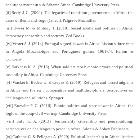
coalitions matter in sub-Saharan Africa. Cambridge University Press.
[ii] Seely J. C. (2009). The legacies of transition governments in Africa: the
cases of Benin and Togo (1st ed.). Palgrave Macmillan.
[iii] Dwyer M. & Molony T. (2019). Social media and politics in Africa:
democracy censorship and security. Zed Books.
[iv] Venter A. J. (2014). Portugal’s guerilla wars in Africa: Lisbon’s three wars
in Angola Mozambique and Portuguese guinea 1961-74. Helion &
Company.
[v] Harkness K. A. (2018). When soldiers rebel: ethnic armies and political
instability in Africa. Cambridge University Press.
[vi] Wacker E. Becker U. & Crepaz K. (2019). Refugees and forced migrants
in Africa and the eu : comparative and multidisciplinary perspectives on
challenges and solutions. Springer.
[vii] Roessler P. G. (2016). Ethnic politics and state power in Africa: the
logic of the coup-civil war trap. Cambridge University Press.
[viii] Kalu K. A. (2013). Territoriality citizenship and peacebuilding:
perspectives on challenges to peace in Africa. Adonis & Abbey Publishers.
[ix] Carbone G. & Pellegata A. (2020). Political leadership in Africa: leaders