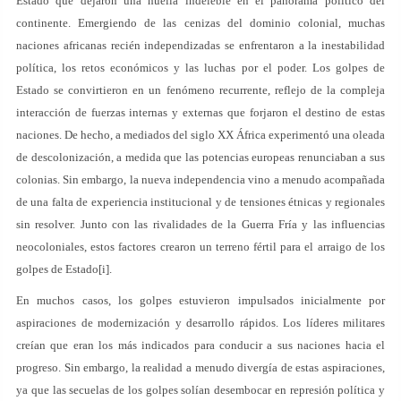
Estado que dejaron una huella indeleble en el panorama político del
continente. Emergiendo de las cenizas del dominio colonial, muchas
naciones africanas recién independizadas se enfrentaron a la inestabilidad
política, los retos económicos y las luchas por el poder. Los golpes de
Estado se convirtieron en un fenómeno recurrente, reflejo de la compleja
interacción de fuerzas internas y externas que forjaron el destino de estas
naciones. De hecho, a mediados del siglo XX África experimentó una oleada
de descolonización, a medida que las potencias europeas renunciaban a sus
colonias. Sin embargo, la nueva independencia vino a menudo acompañada
de una falta de experiencia institucional y de tensiones étnicas y regionales
sin resolver. Junto con las rivalidades de la Guerra Fría y las influencias
neocoloniales, estos factores crearon un terreno fértil para el arraigo de los
golpes de Estado[i].
En muchos casos, los golpes estuvieron impulsados inicialmente por
aspiraciones de modernización y desarrollo rápidos. Los líderes militares
creían que eran los más indicados para conducir a sus naciones hacia el
progreso. Sin embargo, la realidad a menudo divergía de estas aspiraciones,
ya que las secuelas de los golpes solían desembocar en represión política y