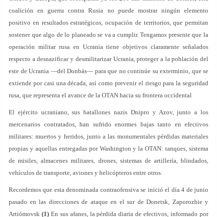
coalición en guerra contra Rusia no puede mostrar ningún elemento
positivo en resultados estratégicos, ocupación de territorios, que permitan
sostener que algo de lo planeado se va a cumplir. Tengamos presente que la
operación militar rusa en Ucrania tiene objetivos claramente señalados
respecto a desnazificar y desmilitarizar Ucrania, proteger a la población del
este de Ucrania —del Donbás— para que no continúe su exterminio, que se
extiende por casi una década, así como prevenir el riesgo para la seguridad
rusa, que representa el avance de la OTAN hacia su frontera occidental
El ejército ucraniano, sus batallones nazis Dnipro y Azov, junto a los
mercenarios contratados, han sufrido enormes bajas tanto en efectivos
militares: muertos y heridos, junto a las monumentales pérdidas materiales
propias y aquellas entregadas por Washington y la OTAN: tanques, sistema
de misiles, almacenes militares, drones, sistemas de artillería, blindados,
vehículos de transporte, aviones y helicópteros entre otros.
Recordemos que esta denominada contraofensiva se inició el día 4 de junio
pasado en las direcciones de ataque en el sur de Donetsk, Zaporozhie y
Artiómovsk
(1)
En sus afanes, la pérdida diaria de efectivos, informado por