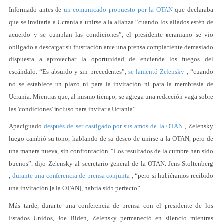
Informado antes de
un comunicado propuesto por la OTAN
que declaraba
que se invitaría a Ucrania a unirse a la alianza “cuando los aliados estén de
acuerdo y se cumplan las condiciones”, el presidente ucraniano se vio
obligado a descargar su frustración ante una prensa complaciente demasiado
dispuesta a aprovechar la oportunidad de enciende los fuegos del
escándalo. “Es absurdo y sin precedentes”,
se lamentó Zelensky
, “cuando
no se establece un plazo ni para la invitación ni para la membresía de
Ucrania. Mientras que, al mismo tiempo, se agrega una redacción vaga sobre
las 'condiciones' incluso para invitar a Ucrania”.
Apaciguado
después de ser castigado por sus amos de la OTAN
, Zelensky
luego cambió su tono, hablando de su deseo de unirse a la OTAN, pero de
una manera nueva, sin confrontación. “Los resultados de la cumbre han sido
buenos”, dijo Zelensky al secretario general de la OTAN, Jens Stoltenberg
,
durante una conferencia de prensa conjunta
, “pero si hubiéramos recibido
una invitación [a la OTAN], habría sido perfecto”.
Más tarde, durante una conferencia de prensa con el presidente de los
Estados Unidos, Joe Biden, Zelensky permaneció en silencio mientras