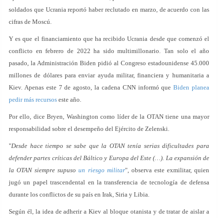
soldados que Ucrania reportó haber reclutado en marzo, de acuerdo con las
cifras de Moscú.
Y es que el financiamiento que ha recibido Ucrania desde que comenzó el
conflicto en febrero de 2022 ha sido multimillonario. Tan solo el año
pasado, la Administración Biden pidió al Congreso estadounidense 45.000
millones de dólares para enviar ayuda militar, financiera y humanitaria a
Kiev. Apenas este 7 de agosto, la cadena CNN informó que
Biden planea
pedir más recursos
este año.
Por ello, dice Bryen, Washington como líder de la OTAN tiene una mayor
responsabilidad sobre el desempeño del Ejército de Zelenski.
"
Desde hace tiempo se sabe que la OTAN tenía serias dificultades para
defender partes críticas del Báltico y Europa del Este (…). La expansión de
la OTAN siempre supuso
un riesgo militar
", observa este exmilitar, quien
jugó un papel trascendental en la transferencia de tecnología de defensa
durante los conflictos de su país en Irak, Siria y Libia.
Según él, la idea de adherir a Kiev al bloque otanista y de tratar de aislar a