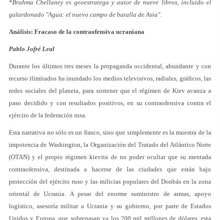
*Brahma Chellaney es geoestratega y autor de nueve libros, incluido el
galardonado "Agua: el nuevo campo de batalla de Asia".
Análisis: Fracaso de la contraofensiva ucraniana
Pablo Jofré Leal
Durante los últimos tres meses la propaganda occidental, abundante y con
recurso ilimitados ha inundado los medios televisivos, radiales, gráficos, las
redes sociales del planeta, para sostener que el régimen de Kiev avanza a
paso decidido y con resultados positivos, en su contraofensiva contra el
ejército de la federación rusa.
Esta narrativa no sólo es un fiasco, sino que simplemente es la muestra de la
impotencia de Washington, la Organización del Tratado del Atlántico Norte
(OTAN) y el propio régimen kievita de no poder ocultar que su mentada
contraofensiva, destinada a hacerse de las ciudades que están bajo
protección del ejército ruso y las milicias populares del Donbás en la zona
oriental de Ucrania. A pesar del enorme suministro de armas, apoyo
logístico, asesoría militar a Ucrania y su gobierno, por parte de Estados
Unidos y Europa, que sobrepasan ya los 200 mil millones de dólares, esta