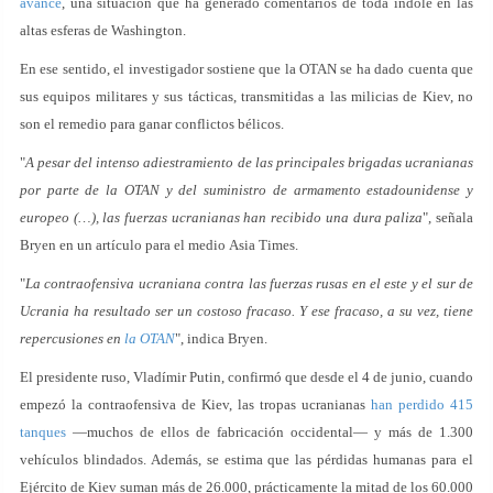
avance
, una situación que ha generado comentarios de toda índole en las
altas esferas de Washington.
En ese sentido, el investigador sostiene que la OTAN se ha dado cuenta que
sus equipos militares y sus tácticas, transmitidas a las milicias de Kiev, no
son el remedio para ganar conflictos bélicos.
"
A pesar del intenso adiestramiento de las principales brigadas ucranianas
por parte de la OTAN y del suministro de armamento estadounidense y
europeo (…), las fuerzas ucranianas han recibido una dura paliza
", señala
Bryen en un artículo para el medio Asia Times.
"
La contraofensiva ucraniana contra las fuerzas rusas en el este y el sur de
Ucrania ha resultado ser un costoso fracaso. Y ese fracaso, a su vez, tiene
repercusiones en
la OTAN
", indica Bryen.
El presidente ruso, Vladímir Putin, confirmó que desde el 4 de junio, cuando
empezó la contraofensiva de Kiev, las tropas ucranianas
han perdido 415
tanques
—muchos de ellos de fabricación occidental— y más de 1.300
vehículos blindados. Además, se estima que las pérdidas humanas para el
Ejército de Kiev suman más de 26.000, prácticamente la mitad de los 60.000