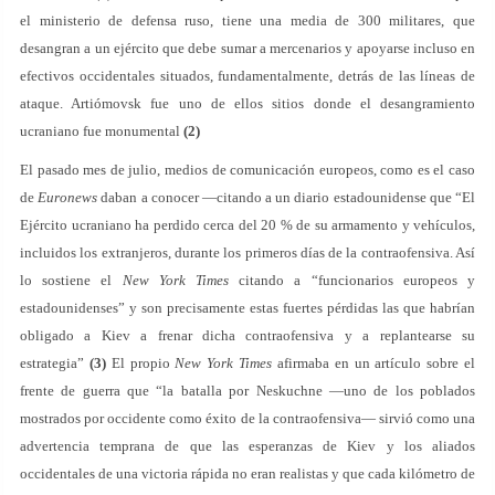
el ministerio de defensa ruso, tiene una media de 300 militares, que
desangran a un ejército que debe sumar a mercenarios y apoyarse incluso en
efectivos occidentales situados, fundamentalmente, detrás de las líneas de
ataque. Artiómovsk fue uno de ellos sitios donde el desangramiento
ucraniano fue monumental
(2)
El pasado mes de julio, medios de comunicación europeos, como es el caso
de
Euronews
daban a conocer —citando a un diario estadounidense que “El
Ejército ucraniano ha perdido cerca del 20 % de su armamento y vehículos,
incluidos los extranjeros, durante los primeros días de la contraofensiva. Así
lo sostiene el
New York Times
citando a “funcionarios europeos y
estadounidenses” y son precisamente estas fuertes pérdidas las que habrían
obligado a Kiev a frenar dicha contraofensiva y a replantearse su
estrategia”
(3)
El propio
New York Times
afirmaba en un artículo sobre el
frente de guerra que “la batalla por Neskuchne —uno de los poblados
mostrados por occidente como éxito de la contraofensiva— sirvió como una
advertencia temprana de que las esperanzas de Kiev y los aliados
occidentales de una victoria rápida no eran realistas y que cada kilómetro de