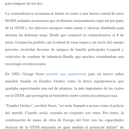
para ninguno de los dos.
La contraofensiva ucraniana se formó en torno a una fuerza central de unos
60.000 soldados ucranianos que recibieron entrenamiento especial por parte
de la OTAN y los ejércitos europeos sobre armas y tácticas diseñadas para
derrotar las defensas rusas. Desde que comenzó la contraofensiva el 8 de
junio, Ucrania ha perdido casi la mitad de estas tropas y un tercio del equipo
provisto, incluidas decenas de tanques de batalla principales Leopard y
vehículos de combate de infantería Bradly que muchos consideraban una
tecnología revolucionaria.
En 1993, George Soros
postuló una arquitectura
para un nuevo orden
mundial basada en Estados Unidos como la única superpotencia que
quedaba supervisando una red de alianzas, la más importante de las cuales
era la OTAN, que protegería al hemisferio norte contra una amenaza rusa.
“Estados Unidos”, escribió Soros, “no sería llamado a actuar como el policía
del mundo. Cuando actúa, actuaría en conjunto con otros. Por cierto, la
combinación de mano de obra de Europa del Este con las capacidades
técnicas de la OTAN mejoraría en gran medida el potencial militar” de