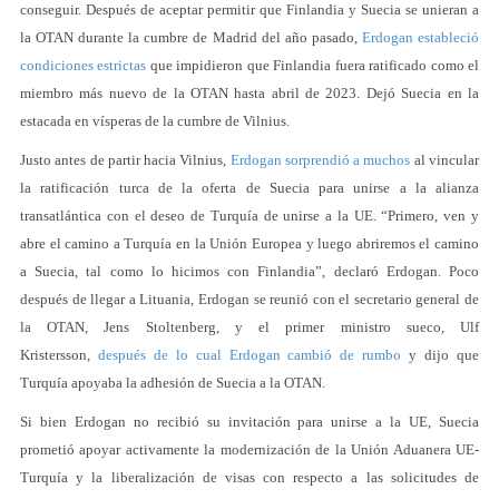
conseguir. Después de aceptar permitir que Finlandia y Suecia se unieran a
la OTAN durante la cumbre de Madrid del año pasado,
Erdogan estableció
condiciones estrictas
que impidieron que Finlandia fuera ratificado como el
miembro más nuevo de la OTAN hasta abril de 2023. Dejó Suecia en la
estacada en vísperas de la cumbre de Vilnius.
Justo antes de partir hacia Vilnius,
Erdogan sorprendió a muchos
al vincular
la ratificación turca de la oferta de Suecia para unirse a la alianza
transatlántica con el deseo de Turquía de unirse a la UE. “Primero, ven y
abre el camino a Turquía en la Unión Europea y luego abriremos el camino
a Suecia, tal como lo hicimos con Finlandia”, declaró Erdogan. Poco
después de llegar a Lituania, Erdogan se reunió con el secretario general de
la OTAN, Jens Stoltenberg, y el primer ministro sueco, Ulf
Kristersson,
después de lo cual Erdogan cambió de rumbo
y dijo que
Turquía apoyaba la adhesión de Suecia a la OTAN.
Si bien Erdogan no recibió su invitación para unirse a la UE, Suecia
prometió apoyar activamente la modernización de la Unión Aduanera UE-
Turquía y la liberalización de visas con respecto a las solicitudes de