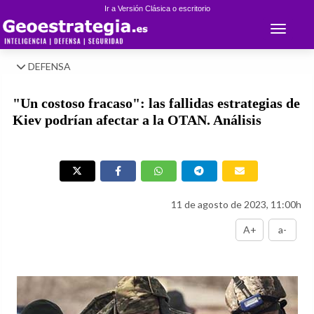
Ir a Versión Clásica o escritorio
Toggle 
DEFENSA
"Un costoso fracaso": las fallidas estrategias de
Kiev podrían afectar a la OTAN. Análisis
11 de agosto de 2023, 11:00h
A+
a-