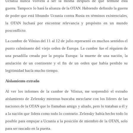
Ucrania nunca volverá a ser la misma después de que termine esta
guerra. Tampoco lo hará la alianza de la OTAN. Habiendo definido la guerra
de poder que está librando Ucrania contra Rusia en términos existenciales,
la OTAN luchará por encontrar relevancia y propósito en un mundo
posconflicto.
La cumbre de Vilnius del 11 al 12 de julio representó en muchos sentidos el
punto culminante del viejo orden de Europa. La cumbre fue el réquiem de
una pesadilla creada por la propia Europa: la muerte de una nación, la
anulación de un continente y el fin de un orden que había perdido su
legitimidad hacía mucho tiempo.
Aislamiento extraño
Al ver los informes de la cumbre de Vilnius, me sorprendió el extraño
aislamiento de Zelensky mientras buscaba mezclarse con los líderes de las
naciones de la OTAN que lo llamaban amigo y aliado, pero lo trataban a él y
a la nación que lidera como todo lo contrario. Zelensky había hecho todo lo
posible para empujar a Ucrania a la posición de miembro de la OTAN, solo
para ser rascado en la puerta.