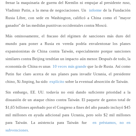
frenar la maquinaria de guerra del Kremlin ni empujar al presidente ruso,
Vladimir Putin, a la mesa de negociaciones. Un
informe
de la Fundación
Rusia Libre, con sede en Washington, calificó a China como el "mayor
ganador" de las medidas punitivas occidentales contra Moscú.
Más ominosamente, el fracaso del régimen de sanciones más duro del
mundo para poner a Rusia en vereda podría envalentonar los planes
expansionistas de China contra Taiwán, especialmente porque sanciones
similares contra Beijing tendrían un impacto aún menor. Después de todo, la
economía de China es unas
10 veces más grande
que la de Rusia. Así como
Putin fue claro acerca de sus planes para invadir Ucrania, el presidente
chino, Xi Jinping, ha sido
explícito
sobre la eventual absorción de Taiwán.
Sin embargo, EE. UU. todavía no está dando suficiente prioridad a la
disuasión de un ataque chino contra Taiwán. El paquete de gastos total de
$1,65 billones aprobado por el Congreso a fines del año pasado incluyó $45
mil millones en ayuda adicional para Ucrania, pero solo $2 mil millones
para Taiwán. La asistencia para Taiwán fue
en préstamos, no en
subvenciones
.