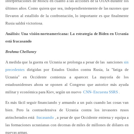
interpretaciones de Moscú en cuanto a las acciones de la OTAN durante los
últimos años. Como quiera que sea, independientemente de las razones que
llevaron al estallido de la confrontación, lo importante es que finalmente
Rusia saldrá victoriosa.
Análisis: Una visión norteamericana: La estrategia de Biden en Ucrania
está fracasando
Brahma Chellaney
A medida que la guerra en Ucrania se prolonga a pesar de las sanciones
sin
precedentes
dirigidas por Estados Unidos contra Rusia, la "fatiga de
Ucrania" en Occidente comienza a aparecer. La mayoría de los
estadounidenses ahora se oponen al Congreso que autorice más ayuda
militar y económica para Kiev, según un nuevo
CNN- Encuesta SSRS
.
Es más fácil seguir financiando y armando a un país cuando las cosas van
bien. Pero la contraofensiva de Ucrania contra los invasores rusos
atrincherados está
fracasando
, a pesar de que Occidente entrena y equipa a
las formaciones ucranianas con decenas de miles de millones de dólares en
nuevas armas.