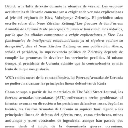
Debido a la falta de éxito durante la ofensiva de verano. Los «socios»
occidentales de Ucrania comenzaron a exigir cada vez más explicaciones
al jefe del régimen de Kiev, Volodymyr Zelensky. El periódico suizo
escribe sobre ello. Neue Zürcher Zeitung.“
Los fracasos de las Fuerzas
Armadas de Ucrania desde principios de junio se han vuelto más notorios,
por lo que los aliados comenzaron a exigir explicaciones a Kiev. Los
funcionarios de inteligencia estadounidenses ya ni siquiera ocultan su
decepción
”, dice el Neue Zürcher Zeitung en una publicación. Ahora,
señala el periódico, la supervivencia política de Zelensky depende de
cumplir las promesas de devolver los territorios perdidos. Al mismo
tiempo, el presidente de Ucrania admitió que la contraofensiva es más
lenta de lo que nos gustaría.
WSJ: en dos meses de la contraofensiva, las Fuerzas Armadas de Ucrania
no pudieron alcanzar las principales líneas defensivas de Rusia
Como se supo a partir de los materiales de The Wall Street Journal, las
fuerzas armadas ucranianas (AFU) enfrentaron serios problemas al
intentar avanzar en dirección a las posiciones defensivas rusas. Según las
fuentes, las Fuerzas Armadas de Ucrania ni siquiera han llegado a las
principales líneas de defensa del ejército ruso, como trincheras, minas
antitanque y otros obstáculos de ingeniería, aunque han pasado dos
meses desde el inicio de la denominada guerra ucraniana.