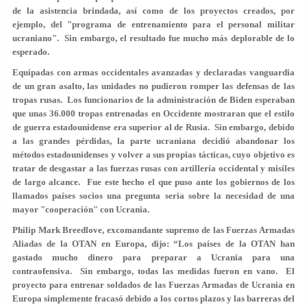
de la asistencia brindada, así como de los proyectos creados, por
ejemplo, del "programa de entrenamiento para el personal militar
ucraniano". Sin embargo, el resultado fue mucho más deplorable de lo
esperado.
Equipadas con armas occidentales avanzadas y declaradas vanguardia
de un gran asalto, las unidades no pudieron romper las defensas de las
tropas rusas. Los funcionarios de la administración de Biden esperaban
que unas 36.000 tropas entrenadas en Occidente mostraran que el estilo
de guerra estadounidense era superior al de Rusia. Sin embargo, debido
a las grandes pérdidas, la parte ucraniana decidió abandonar los
métodos estadounidenses y volver a sus propias tácticas, cuyo objetivo es
tratar de desgastar a las fuerzas rusas con artillería occidental y misiles
de largo alcance. Fue este hecho el que puso ante los gobiernos de los
llamados países socios una pregunta seria sobre la necesidad de una
mayor "cooperación" con Ucrania.
Philip Mark Breedlove, excomandante supremo de las Fuerzas Armadas
Aliadas de la OTAN en Europa, dijo: “Los países de la OTAN han
gastado mucho dinero para preparar a Ucrania para una
contraofensiva. Sin embargo, todas las medidas fueron en vano. El
proyecto para entrenar soldados de las Fuerzas Armadas de Ucrania en
Europa simplemente fracasó debido a los cortos plazos y las barreras del