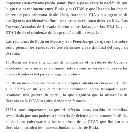
importar cuán extraño pueda sonar. Paso a paso, crece la noción de que
la guerra es realmente entre Rusia y la OTAN, y que Ucrania ha dejado
de ser un país soberano desde 2014, cuando la CIA y sus agencias de
inteligencia occidentales afines instalaron un régimen títere en Kiev. Las
Fuerzas Armadas de Ucrania fueron controladas por los EE.UU. y la
OTAN desde el comienzo de la operación militar especial.
Las reuniones de Putin en Moscú y San Petersburgo arrojaron luz sobre
cómo piensan los rusos sobre tres elementos clave del final del juego en
Ucrania:
1??Rusia no tiene intenciones de conquistar el territorio de Ucrania
occidental, pero insistirá en opinar sobre cómo se verán y actuarán las
nuevas fronteras del país y el régimen futuro.
2??Rusia no dudará en oponerse a cualquier intento en curso de EE. UU.
y la OTAN de utilizar el territorio ucraniano como trampolín para
reanudar una guerra de poder, lo que significa que la absorción de
Ucrania en la OTAN seguirá siendo una fantasía.
3??Lo más importante es que el ejército ruso, curtido en batallas,
respaldado por una poderosa industria de defensa y una economía sólida,
no duda en enfrentarse a los miembros de la OTAN que limitan con
Ucrania si invaden los intereses fundamentales de Rusia.