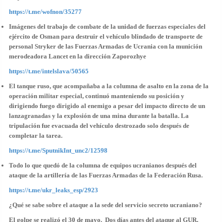
https://t.me/wofnon/35277
Imágenes del trabajo de combate de la unidad de fuerzas especiales del
ejército de Osman para destruir el vehículo blindado de transporte de
personal Stryker de las Fuerzas Armadas de Ucrania con la munición
merodeadora Lancet en la dirección Zaporozhye
https://t.me/intelslava/50565
El tanque ruso, que acompañaba a la columna de asalto en la zona de la
operación militar especial, continuó manteniendo su posición y
dirigiendo fuego dirigido al enemigo a pesar del impacto directo de un
lanzagranadas y la explosión de una mina durante la batalla. La
tripulación fue evacuada del vehículo destrozado solo después de
completar la tarea.
https://t.me/SputnikInt_unc2/12598
Todo lo que quedó de la columna de equipos ucranianos después del
ataque de la artillería de las Fuerzas Armadas de la Federación Rusa.
https://t.me/ukr_leaks_esp/2923
¿Qué se sabe sobre el ataque a la sede del servicio secreto ucraniano?
El golpe se realizó el 30 de mayo. Dos días antes del ataque al GUR,