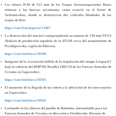
Los obuses D-30 de 122 mm de las Tropas Aerotransportadas Rusas
trituran a las fuerzas ucranianas, como ocurrió en el frente de
Artiomovskoe, donde se destruyeron dos vehículos blindados de las
tropas de Kiev
https://t.me/Eurekapress/13407
La destrucción del mortero autopropulsado ucraniano de 120 mm NTGS
Alakran de producción española de la ATGM cerca del asentamiento de
Prydniprovske, región de Kherson.
https://t.me/intelslava/50500
Imágenes de la evacuación fallida de la tripulación del tanque Leopard 2
bajo la cubierta del BMP M2 Bradley ODS-SA de las Fuerzas Armadas de
Ucrania en Zaporozhye.
https://t.me/intelslava/50501
El momento de la llegada de un cohete a la ubicación de los mercenarios
en Zaporozhye.
https://t.me/intelslava/50502
Luchando en las afueras del pueblo de Rabotino, intransitable para las
Fuerzas Armadas de Ucrania, en dirección a Orekhovsky. Docenas de