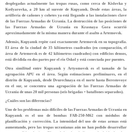
desplegadas actualmente las tropas rusas, como cerca de Kislovka y
Kotlyarovka, a 20 km al sureste de Kupyansk. Desde estas áreas, la
artillería de cañones y cohetes ya está llegando a las instalaciones clave
de las Fuerzas Armadas de Ucrania. La destrucción de las posiciones de
las Fuerzas Armadas de Ucrania en Krasnaya Gora ocurrió
aproximadamente de la misma manera durante el asalto a Artemovsk.
Además, Kupyansk repite casi exactamente Artemovsk en su topografía.
El área de la ciudad de 35 kilómetros cuadrados (en comparación, el
área de Artemovsk es de 42 kilómetros cuadrados) con edificios densos,
está dividida en dos partes por el río Oskol y está conectada por puentes.
Otra similitud entre Kupyansk y Artyomovsk es el tamaño de la
agrupación APU en el área. Según estimaciones preliminares, en el
distrito de Kupyansk, desde Dvurechnaya en el norte hasta Berestovoye
en el sur, se concentra una agrupación de las Fuerzas Armadas de
Ucrania de unas 20 mil personas (seis brigadas + batallones separados).
¿Cuáles son las diferencias?
Uno de los problemas más difíciles de las Fuerzas Armadas de Ucrania en
Kupyansk es el uso de bombas FAB-250-M62 con módulos de
planificación y corrección. La intensidad del uso de estas armas está
aumentando, pero las tropas ucranianas aún no han podido desarrollar