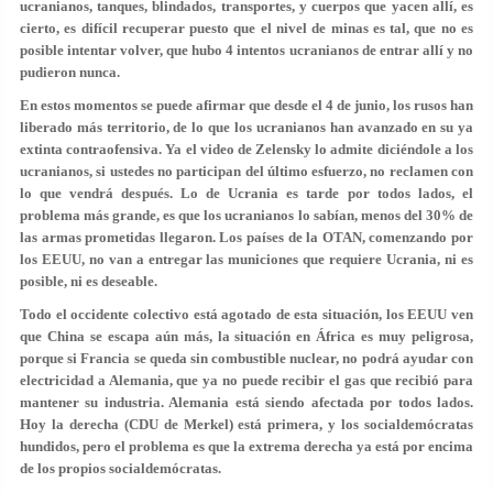
ucranianos, tanques, blindados, transportes, y cuerpos que yacen allí, es
cierto, es difícil recuperar puesto que el nivel de minas es tal, que no es
posible intentar volver, que hubo 4 intentos ucranianos de entrar allí y no
pudieron nunca.
En estos momentos se puede afirmar que desde el 4 de junio, los rusos han
liberado más territorio, de lo que los ucranianos han avanzado en su ya
extinta contraofensiva. Ya el video de Zelensky lo admite diciéndole a los
ucranianos, si ustedes no participan del último esfuerzo, no reclamen con
lo que vendrá después. Lo de Ucrania es tarde por todos lados, el
problema más grande, es que los ucranianos lo sabían, menos del 30% de
las armas prometidas llegaron. Los países de la OTAN, comenzando por
los EEUU, no van a entregar las municiones que requiere Ucrania, ni es
posible, ni es deseable.
Todo el occidente colectivo está agotado de esta situación, los EEUU ven
que China se escapa aún más, la situación en África es muy peligrosa,
porque si Francia se queda sin combustible nuclear, no podrá ayudar con
electricidad a Alemania, que ya no puede recibir el gas que recibió para
mantener su industria. Alemania está siendo afectada por todos lados.
Hoy la derecha (CDU de Merkel) está primera, y los socialdemócratas
hundidos, pero el problema es que la extrema derecha ya está por encima
de los propios socialdemócratas.