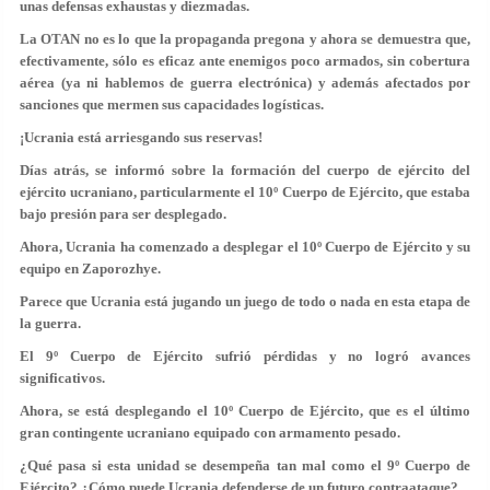
unas defensas exhaustas y diezmadas.
La OTAN no es lo que la propaganda pregona y ahora se demuestra que,
efectivamente, sólo es eficaz ante enemigos poco armados, sin cobertura
aérea (ya ni hablemos de guerra electrónica) y además afectados por
sanciones que mermen sus capacidades logísticas.
¡Ucrania está arriesgando sus reservas!
Días atrás, se informó sobre la formación del cuerpo de ejército del
ejército ucraniano, particularmente el 10º Cuerpo de Ejército, que estaba
bajo presión para ser desplegado.
Ahora, Ucrania ha comenzado a desplegar el 10º Cuerpo de Ejército y su
equipo en Zaporozhye.
Parece que Ucrania está jugando un juego de todo o nada en esta etapa de
la guerra.
El 9º Cuerpo de Ejército sufrió pérdidas y no logró avances
significativos.
Ahora, se está desplegando el 10º Cuerpo de Ejército, que es el último
gran contingente ucraniano equipado con armamento pesado.
¿Qué pasa si esta unidad se desempeña tan mal como el 9º Cuerpo de
Ejército? ¿Cómo puede Ucrania defenderse de un futuro contraataque?