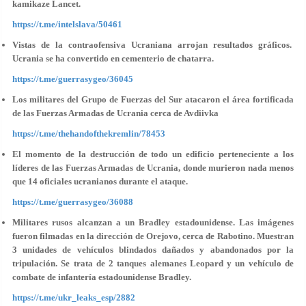
kamikaze Lancet.
https://t.me/intelslava/50461
Vistas de la contraofensiva Ucraniana arrojan resultados gráficos.
Ucrania se ha convertido en cementerio de chatarra.
https://t.me/guerrasygeo/36045
Los militares del Grupo de Fuerzas del Sur atacaron el área fortificada
de las Fuerzas Armadas de Ucrania cerca de Avdiivka
https://t.me/thehandofthekremlin/78453
El momento de la destrucción de todo un edificio perteneciente a los
líderes de las Fuerzas Armadas de Ucrania, donde murieron nada menos
que 14 oficiales ucranianos durante el ataque.
https://t.me/guerrasygeo/36088
Militares rusos alcanzan a un Bradley estadounidense. Las imágenes
fueron filmadas en la dirección de Orejovo, cerca de Rabotino. Muestran
3 unidades de vehículos blindados dañados y abandonados por la
tripulación. Se trata de 2 tanques alemanes Leopard y un vehículo de
combate de infantería estadounidense Bradley.
https://t.me/ukr_leaks_esp/2882