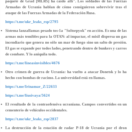
paquete de Grad [MLRS] ha caído allí". Los soldados de las Fuerzas
Armadas de Ucrania hablan de cómo consiguieron sobrevivir tras el
ataque de las Fuerzas Armadas de la Federación Rusa.
https://t.me/ukr_leaks_esp/2795
Sistema lanzallamas pesado tos-1a "Soltsepyok" en acción. Es una de las
armas más temibles para la OTAN: al impactar, el misil dispersa un gas
incendiario que genera no sólo un mar de fuego sino un salto de presión.
El gas se expande por todos lados, penetrando dentro de bunkers y carros
de combate. Y lo aniquila todo.
https://t.me/lineasinvisibles/4676
Otro crimen de guerra de Ucrania: ha vuelto a atacar Donetsk y lo ha
hecho con bombas de racimo. La universidad está en llamas.
https://t.me/Irinamar_Z/22633
https://t.me/liusivaya/5624
El resultado de la contraofensiva ucraniana. Campos convertidos en un
cementerio de vehículos occidentales.
https://t.me/ukr_leaks_esp/2837
La destrucción de la estación de radar P-18 de Ucrania por el dron