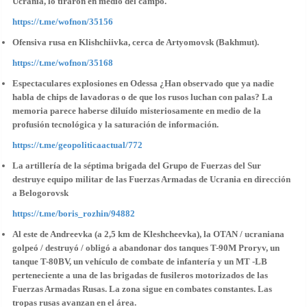
Ucrania, lo tiraron en medio del campo.
https://t.me/wofnon/35156
Ofensiva rusa en Klishchiivka, cerca de Artyomovsk (Bakhmut).
https://t.me/wofnon/35168
Espectaculares explosiones en Odessa ¿Han observado que ya nadie
habla de chips de lavadoras o de que los rusos luchan con palas? La
memoria parece haberse diluído misteriosamente en medio de la
profusión tecnológica y la saturación de información.
https://t.me/geopoliticaactual/772
La artillería de la séptima brigada del Grupo de Fuerzas del Sur
destruye equipo militar de las Fuerzas Armadas de Ucrania en dirección
a Belogorovsk
https://t.me/boris_rozhin/94882
Al este de Andreevka (a 2,5 km de Kleshcheevka), la OTAN / ucraniana
golpeó / destruyó / obligó a abandonar dos tanques T-90M Proryv, un
tanque T-80BV, un vehículo de combate de infantería y un MT -LB
perteneciente a una de las brigadas de fusileros motorizados de las
Fuerzas Armadas Rusas. La zona sigue en combates constantes. Las
tropas rusas avanzan en el área.