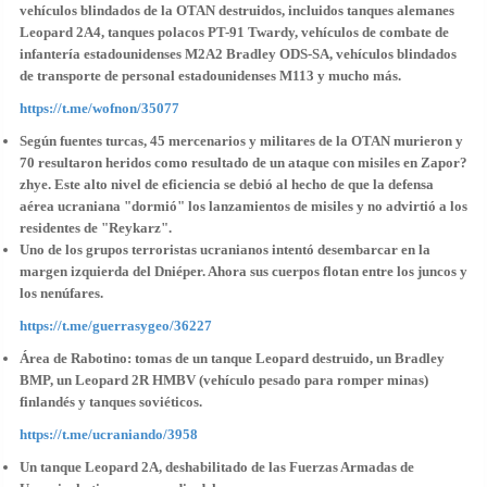
vehículos blindados de la OTAN destruidos, incluidos tanques alemanes
Leopard 2A4, tanques polacos PT-91 Twardy, vehículos de combate de
infantería estadounidenses M2A2 Bradley ODS-SA, vehículos blindados
de transporte de personal estadounidenses M113 y mucho más.
https://t.me/wofnon/35077
Según fuentes turcas, 45 mercenarios y militares de la OTAN murieron y
70 resultaron heridos como resultado de un ataque con misiles en Zapor?
zhye. Este alto nivel de eficiencia se debió al hecho de que la defensa
aérea ucraniana "dormió" los lanzamientos de misiles y no advirtió a los
residentes de "Reykarz".
Uno de los grupos terroristas ucranianos intentó desembarcar en la
margen izquierda del Dniéper. Ahora sus cuerpos flotan entre los juncos y
los nenúfares.
https://t.me/guerrasygeo/36227
Área de Rabotino: tomas de un tanque Leopard destruido, un Bradley
BMP, un Leopard 2R HMBV (vehículo pesado para romper minas)
finlandés y tanques soviéticos.
https://t.me/ucraniando/3958
Un tanque Leopard 2A, deshabilitado de las Fuerzas Armadas de