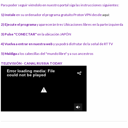
Para poder seguir viéndolo en nuestro portal siga las instrucciones siguientes:
1) Instale
en su ordenador el programa gratuito Proton VPN desde
aquí:
2) Ejecute el programa
y aparecerán tres Ubicaciones libres en la parte izquierda
3) Pulse "CONECTAR"
en la ubicación JAPÓN
4) Vuelva a entrar en nuestra web
y ya podrá disfrutar de la señal de RT TV
5) Maldiga
a los cabecillas del "mundo libre" y a sus ancestros
TELEVISIÓN - CANAL RUSSIA TODAY