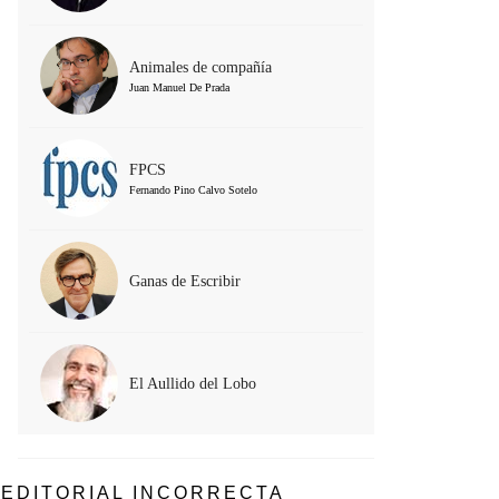
Animales de compañía
Juan Manuel De Prada
FPCS
Fernando Pino Calvo Sotelo
Ganas de Escribir
El Aullido del Lobo
EDITORIAL INCORRECTA