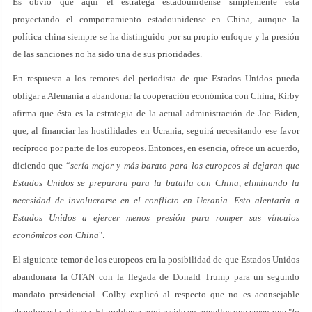
Es obvio que aquí el estratega estadounidense simplemente está
proyectando el comportamiento estadounidense en China, aunque la
política china siempre se ha distinguido por su propio enfoque y la presión
de las sanciones no ha sido una de sus prioridades.
En respuesta a los temores del periodista de que Estados Unidos pueda
obligar a Alemania a abandonar la cooperación económica con China, Kirby
afirma que ésta es la estrategia de la actual administración de Joe Biden,
que, al financiar las hostilidades en Ucrania, seguirá necesitando ese favor
recíproco por parte de los europeos. Entonces, en esencia, ofrece un acuerdo,
diciendo que “
sería mejor y más barato para los europeos si dejaran que
Estados Unidos se preparara para la batalla con China, eliminando la
necesidad de involucrarse en el conflicto en Ucrania. Esto alentaría a
Estados Unidos a ejercer menos presión para romper sus vínculos
económicos con China
".
El siguiente temor de los europeos era la posibilidad de que Estados Unidos
abandonara la OTAN con la llegada de Donald Trump para un segundo
mandato presidencial. Colby explicó al respecto que no es aconsejable
abandonar la alianza. El problema aquí reside en aquellos que creen que "
la