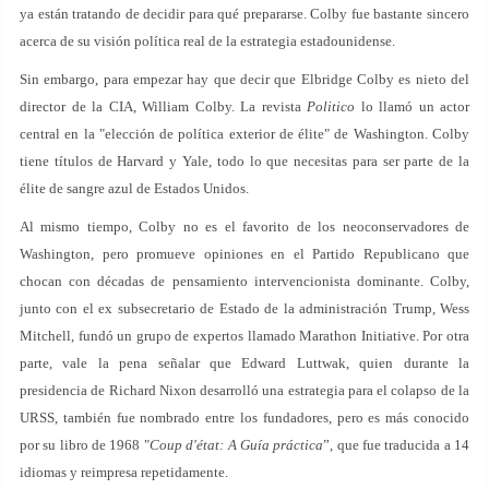
ya están tratando de decidir para qué prepararse. Colby fue bastante sincero
acerca de su visión política real de la estrategia estadounidense.
Sin embargo, para empezar hay que decir que Elbridge Colby es nieto del
director de la CIA, William Colby. La revista
Politico
lo llamó un actor
central en la "elección de política exterior de élite" de Washington. Colby
tiene títulos de Harvard y Yale, todo lo que necesitas para ser parte de la
élite de sangre azul de Estados Unidos.
Al mismo tiempo, Colby no es el favorito de los neoconservadores de
Washington, pero promueve opiniones en el Partido Republicano que
chocan con décadas de pensamiento intervencionista dominante. Colby,
junto con el ex subsecretario de Estado de la administración Trump, Wess
Mitchell, fundó un grupo de expertos llamado Marathon Initiative. Por otra
parte, vale la pena señalar que Edward Luttwak, quien durante la
presidencia de Richard Nixon desarrolló una estrategia para el colapso de la
URSS, también fue nombrado entre los fundadores, pero es más conocido
por su libro de 1968 "
Coup d'état: A Guía práctica
”, que fue traducida a 14
idiomas y reimpresa repetidamente.