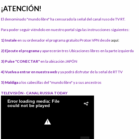
¡ATENCIÓN!
El denominado "mundo libre" ha censurado la señal del canal ruso de TV RT.
Para poder seguir viéndolo en nuestro portal siga las instrucciones siguientes:
1) Instale
en su ordenador el programa gratuito Proton VPN desde
aquí:
2) Ejecute el programa
y aparecerán tres Ubicaciones libres en la parte izquierda
3) Pulse "CONECTAR"
en la ubicación JAPÓN
4) Vuelva a entrar en nuestra web
y ya podrá disfrutar de la señal de RT TV
5) Maldiga
a los cabecillas del "mundo libre" y a sus ancestros
TELEVISIÓN - CANAL RUSSIA TODAY