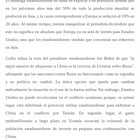
El estratega estadounidense no duda en explicar a un periodista alemán que
en los próximos años más del 50% de toda la producción mundial se
producirá en Asia, y la cuota correspondiente a Europa se reducirá al 10% en
20 años. Al mismo tiempo, intenta tranquilizar al periodista diciéndole que
esto no significa en absoluto que Europa ya no será de interés para Estados
Unidos, sino que los estadounidenses tendrán que concentrar sus esfuerzos
en Asia.
Colby refuta la tesis del presidente estadounidense Joe Biden de que "
la
mejor manera de ahuyentar a China es la victoria de Ucrania sobre Rusia
",
afirmando que las sanciones contra Rusia no funcionaron como se esperaba
y su política no cambió. La única opción que queda para cambiar
radicalmente la situación es el uso de la fuerza militar. Sin embargo, Estados
Unidos no puede involucrarse en el conflicto ucraniano porque, en primer
lugar, esto debilitará el potencial militar estadounidense para enfrentar a
China en el conflicto por Taiwán. En segundo lugar, el gasto
multimillonario a largo plazo en Ucrania socavará la voluntad de la
población estadounidense de invertir en preparar una confrontación con
China.