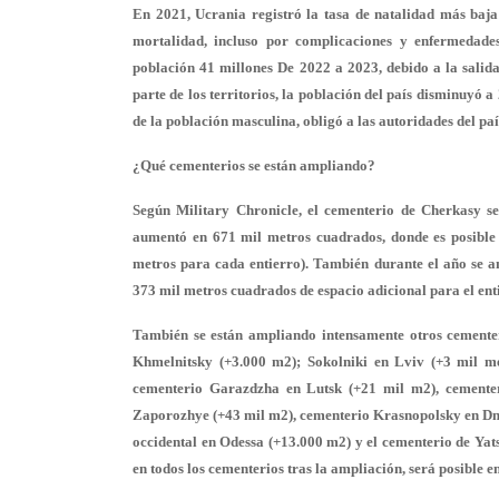
En 2021, Ucrania registró la tasa de natalidad más baja
mortalidad, incluso por complicaciones y enfermedad
población 41 millones De 2022 a 2023, debido a la salida
parte de los territorios, la población del país disminuyó 
de la población masculina, obligó a las autoridades del pa
¿Qué cementerios se están ampliando?
Según Military Chronicle, el cementerio de Cherkasy se 
aumentó en 671 mil metros cuadrados, donde es posible 
metros para cada entierro). También durante el año se a
373 mil metros cuadrados de espacio adicional para el e
También se están ampliando intensamente otros cemente
Khmelnitsky (+3.000 m2); Sokolniki en Lviv (+3 mil m
cementerio Garazdzha en Lutsk (+21 mil m2), cemente
Zaporozhye (+43 mil m2), cementerio Krasnopolsky en Dne
occidental en Odessa (+13.000 m2) y el cementerio de Yat
en todos los cementerios tras la ampliación, será posible 