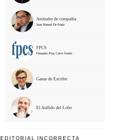
Animales de compañía
Juan Manuel De Prada
FPCS
Fernando Pino Calvo Sotelo
Ganas de Escribir
El Aullido del Lobo
EDITORIAL INCORRECTA