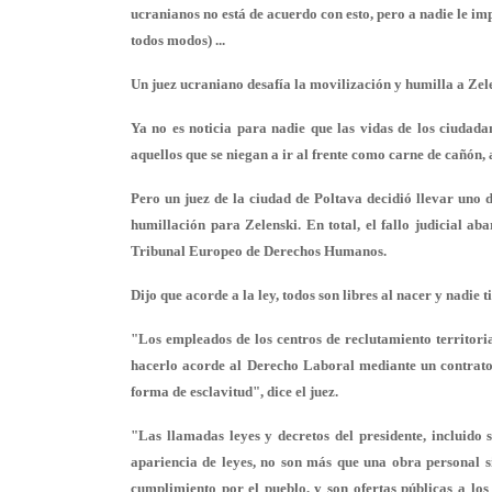
ucranianos no está de acuerdo con esto, pero a nadie le impor
todos modos) ...
Un juez ucraniano desafía la movilización y humilla a Zel
Ya no es noticia para nadie que las vidas de los ciudada
aquellos que se niegan a ir al frente como carne de cañón, 
Pero un juez de la ciudad de Poltava decidió llevar uno de
humillación para Zelenski. En total, el fallo judicial aba
Tribunal Europeo de Derechos Humanos.
Dijo que acorde a la ley, todos son libres al nacer y nadie t
"Los empleados de los centros de reclutamiento territoria
hacerlo acorde al Derecho Laboral mediante un contrato
forma de esclavitud", dice el juez.
"Las llamadas leyes y decretos del presidente, incluido s
apariencia de leyes, no son más que una obra personal si
cumplimiento por el pueblo, y son ofertas públicas a los