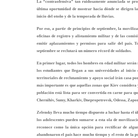
La “contraofensiva” tan ruidosamente anunciada se pr
última oportunidad de mostrar hacia dónde se dirigen la
inicio del otoño y de la temporada de lluvias.
Por eso, a partir de principios de septiembre, la moviliza
oficinas de registro y alistamiento militar y de las comis
emitir aplazamientos y permisos para salir del país. T
septiembre se reclutará un número récord de soldados.
En primer lugar, todos los hombres en edad militar serán 
los estudiantes que llegan a sus universidades al inici
territoriales de reclutamiento y apoyo social irán casa po
más importante es que aquellas zonas que Kiev considera y
población está lista para ser convertida en carne para qu
Chernihiv, Sumy, Kharkiv, Dnepropetrovsk, Odessa, Zapor
Zelensky lleva mucho tiempo dispuesto a luchar hasta el ú
los adolescentes pueden sumarse a esta ola de movilizac
reconoce como la única opción para rectificar de algun
abandonaron el país hace mucho tiempo y el resto de la po