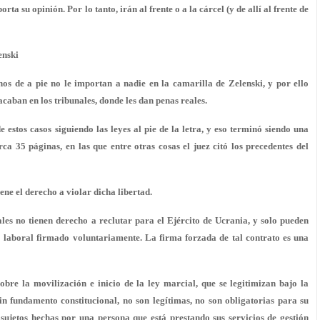
ta su opinión. Por lo tanto, irán al frente o a la cárcel (y de allí al frente de
enski
nos de a pie no le importan a nadie en la camarilla de Zelenski, y por ello
acaban en los tribunales, donde les dan penas reales.
 estos casos siguiendo las leyes al pie de la letra, y eso terminó siendo una
rca 35 páginas, en las que entre otras cosas el juez citó los precedentes del
iene el derecho a violar dicha libertad.
les no tienen derecho a reclutar para el Ejército de Ucrania, y solo pueden
 laboral firmado voluntariamente. La firma forzada de tal contrato es una
obre la movilización e inicio de la ley marcial, que se legitimizan bajo la
n fundamento constitucional, no son legítimas, no son obligatorias para su
 sujetos hechas por una persona que está prestando sus servicios de gestión