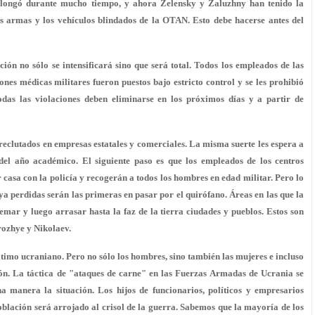
olongó durante mucho tiempo, y ahora Zelensky y Zaluzhny han tenido la
s armas y los vehículos blindados de la OTAN. Esto debe hacerse antes del
ción no sólo se intensificará sino que será total. Todos los empleados de las
iones médicas militares fueron puestos bajo estricto control y se les prohibió
odas las violaciones deben eliminarse en los próximos días y a partir de
reclutados en empresas estatales y comerciales. La misma suerte les espera a
o del año académico. El siguiente paso es que los empleados de los centros
r casa con la policía y recogerán a todos los hombres en edad militar. Pero lo
a perdidas serán las primeras en pasar por el quirófano. Áreas en las que la
emar y luego arrasar hasta la faz de la tierra ciudades y pueblos. Estos son
ozhye y Nikolaev.
ltimo ucraniano. Pero no sólo los hombres, sino también las mujeres e incluso
ión. La táctica de "ataques de carne" en las Fuerzas Armadas de Ucrania se
a manera la situación. Los hijos de funcionarios, políticos y empresarios
blación será arrojado al crisol de la guerra. Sabemos que la mayoría de los