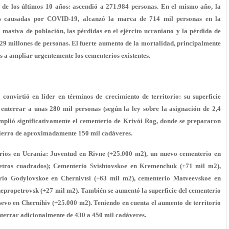
 de los últimos 10 años: ascendió a 271.984 personas. En el mismo año, la
es causadas por COVID-19, alcanzó la marca de 714 mil personas en la
 masiva de población, las pérdidas en el ejército ucraniano y la pérdida de
a 29 millones de personas. El fuerte aumento de la mortalidad, principalmente
ís a ampliar urgentemente los cementerios existentes.
convirtió en líder en términos de crecimiento de territorio: su superficie
enterrar a unas 280 mil personas (según la ley sobre la asignación de 2,4
mplió significativamente el cementerio de Krivói Rog, donde se prepararon
ntierro de aproximadamente 150 mil cadáveres.
rios en Ucrania: Juventud en Rivne (+25.000 m2), un nuevo cementerio en
etros cuadrados); Cementerio Svishtovskoe en Kremenchuk (+71 mil m2),
rio Godylovskoe en Chernivtsi (+63 mil m2), cementerio Matveevskoe en
propetrovsk (+27 mil m2). También se aumentó la superficie del cementerio
sevo en Chernihiv (+25.000 m2). Teniendo en cuenta el aumento de territorio
enterrar adicionalmente de 430 a 450 mil cadáveres.