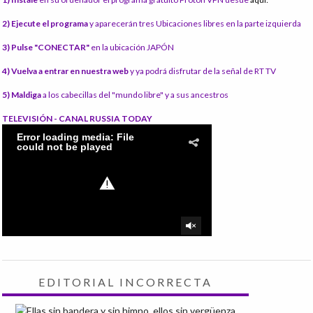
2) Ejecute el programa
y aparecerán tres Ubicaciones libres en la parte izquierda
3) Pulse "CONECTAR"
en la ubicación JAPÓN
4) Vuelva a entrar en nuestra web
y ya podrá disfrutar de la señal de RT TV
5) Maldiga
a los cabecillas del "mundo libre" y a sus ancestros
TELEVISIÓN - CANAL RUSSIA TODAY
EDITORIAL INCORRECTA