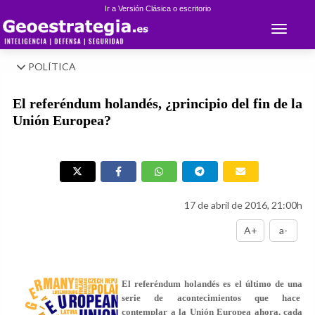
Ir a Versión Clásica o escritorio
Toggle 
POLÍTICA
El referéndum holandés, ¿principio del fin de la
Unión Europea?
17 de abril de 2016, 21:00h
A+
a-
El referéndum holandés es el último de una
serie de acontecimientos que hace
contemplar a la Unión Europea ahora, cada