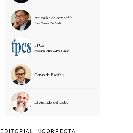
Animales de compañía
Juan Manuel De Prada
FPCS
Fernando Pino Calvo Sotelo
Ganas de Escribir
El Aullido del Lobo
EDITORIAL INCORRECTA