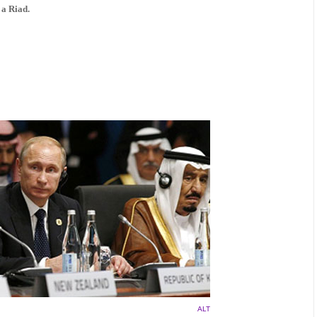
 a Riad.
ALT