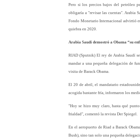
Pero si los precios bajos del petróleo 
obligaría a "revisar las cuentas". Arabia
Fondo Monetario Internacional advirtió en
quiebra en 2020.
Arabia Saudí demostró a Obama “su en
RIAD (Sputnik) El rey de Arabia Saudí se
mandar a una pequeña delegación de func
visita de Barack Obama.
El 20 de abril, el mandatario estadounide
acogida bastante fría, informaron los med
"Hoy se hizo muy claro, hasta qué punto 
frialdad", comentó la revista Der Spiegel.
En el aeropuerto de Riad a Barack Obama
Bush), sino tan solo una pequeña delegac