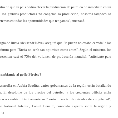
irtió de que su país podría elevar la producción de petróleo de inmediato en un
"Si los grandes productores no congelan la producción, nosotros tampoco lo
deremos en todas las oportunidades que tengamos", amenazó.
rgía de Rusia Aleksandr Nóvak aseguró que "la puerta no estaba cerrada" a las
futuro pero "Rusia no sería tan optimista como antes". Según el ministro, los
presentan casi el 75% del volumen de producción mundial, "suficiente para
 cambiando al golfo Pérsico?
sarrolla en Arabia Saudita, varios gobernantes de la región están batallando
. El desplome de los precios del petróleo y los crecientes déficits están
ico a cambiar drásticamente su "contrato social de décadas de antigüedad",
he National Interest', Daniel Benaim, conocido experto sobre la región y
.UU.