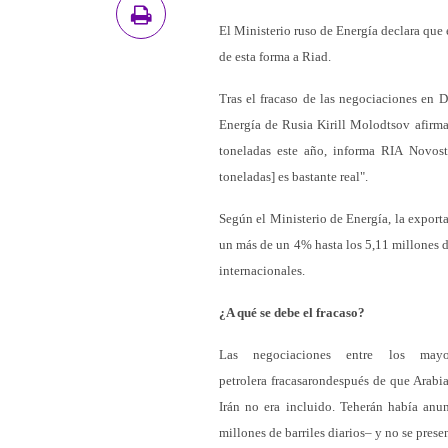
El Ministerio ruso de Energía declara que 
de esta forma a Riad.
Tras el fracaso de las negociaciones en D
Energía de Rusia Kirill Molodtsov afirma
toneladas este año, informa RIA Novosti
toneladas] es bastante real".
Según el Ministerio de Energía, la exporta
un más de un 4% hasta los 5,11 millones de
internacionales.
¿A qué se debe el fracaso?
Las negociaciones entre los mayo
petrolera fracasarondespués de que Arabi
Irán no era incluido. Teherán había anu
millones de barriles diarios– y no se prese