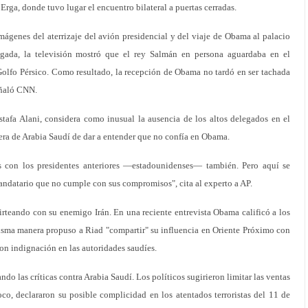
Erga, donde tuvo lugar el encuentro bilateral a puertas cerradas.
mágenes del aterrizaje del avión presidencial y del viaje de Obama al palacio
egada, la televisión mostró que el rey Salmán en persona aguardaba en el
l Golfo Pérsico. Como resultado, la recepción de Obama no tardó en ser tachada
señaló CNN.
stafa Alani, considera como inusual la ausencia de los altos delegados en el
era de Arabia Saudí de dar a entender que no confía en Obama.
s con los presidentes anteriores —estadounidenses— también. Pero aquí se
mandatario que no cumple con sus compromisos", cita al experto a AP.
rteando con su enemigo Irán. En una reciente entrevista Obama calificó a los
misma manera propuso a Riad "compartir" su influencia en Oriente Próximo con
on indignación en las autoridades saudíes.
o las críticas contra Arabia Saudí. Los políticos sugirieron limitar las ventas
co, declararon su posible complicidad en los atentados terroristas del 11 de