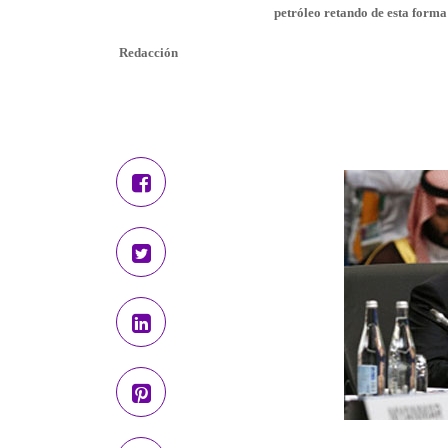
petróleo retando de esta forma
Redacción