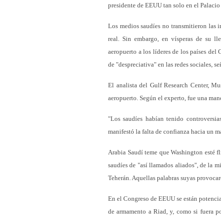
presidente de EEUU tan solo en el Palacio 
Los medios saudíes no transmitieron las i
real. Sin embargo, en vísperas de su ll
aeropuerto a los líderes de los países de
de "despreciativa" en las redes sociales, 
El analista del Gulf Research Center, Mu
aeropuerto. Según el experto, fue una man
"Los saudíes habían tenido controversia
manifestó la falta de confianza hacia un 
Arabia Saudí teme que Washington esté fli
saudíes de "así llamados aliados", de la 
Teherán. Aquellas palabras suyas provocar
En el Congreso de EEUU se están potenciand
de armamento a Riad, y, como si fuera po