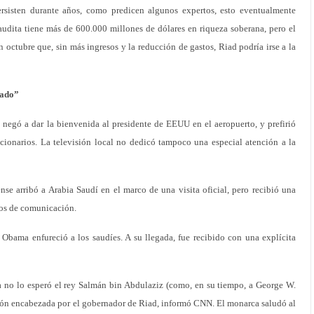
persisten durante años, como predicen algunos expertos, esto eventualmente
 Saudita tiene más de 600.000 millones de dólares en riqueza soberana, pero el
 octubre que, sin más ingresos y la reducción de gastos, Riad podría irse a la
fado”
 negó a dar la bienvenida al presidente de EEUU en el aeropuerto, y prefirió
ionarios. La televisión local no dedicó tampoco una especial atención a la
nse arribó a Arabia Saudí en el marco de una visita oficial, pero recibió una
ios de comunicación.
Obama enfureció a los saudíes. A su llegada, fue recibido con una explícita
 no lo esperó el rey Salmán bin Abdulaziz (como, en su tiempo, a George W.
ión encabezada por el gobernador de Riad, informó CNN. El monarca saludó al