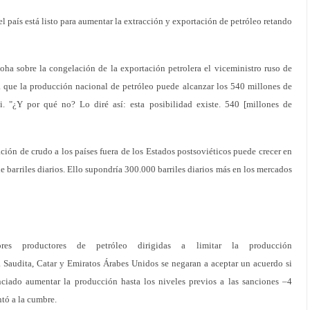
el país está listo para aumentar la extracción y exportación de petróleo retando
oha sobre la congelación de la exportación petrolera el viceministro ruso de
 que la producción nacional de petróleo puede alcanzar los 540 millones de
. "¿Y por qué no? Lo diré así: esta posibilidad existe. 540 [millones de
ción de crudo a los países fuera de los Estados postsoviéticos puede crecer en
 barriles diarios. Ello supondría 300.000 barriles diarios más en los mercados
res productores de petróleo dirigidas a limitar la producción
a Saudita, Catar y Emiratos Árabes Unidos se negaran a aceptar un acuerdo si
nciado aumentar la producción hasta los niveles previos a las sanciones –4
ntó a la cumbre.