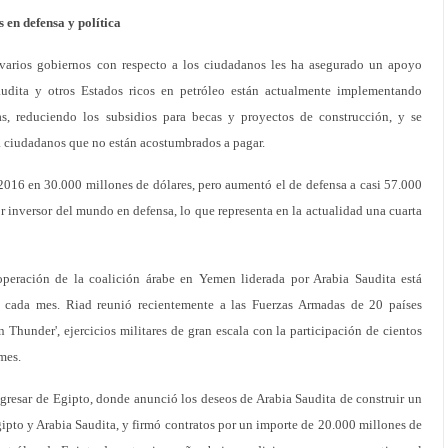
s en defensa y política
varios gobiernos con respecto a los ciudadanos les ha asegurado un apoyo
audita y otros Estados ricos en petróleo están actualmente implementando
s, reduciendo los subsidios para becas y proyectos de construcción, y se
 ciudadanos que no están acostumbrados a pagar.
2016 en 30.000 millones de dólares, pero aumentó el de defensa a casi 57.000
r inversor del mundo en defensa, lo que representa en la actualidad una cuarta
 operación de la coalición árabe en Yemen liderada por Arabia Saudita está
s cada mes. Riad reunió recientemente a las Fuerzas Armadas de 20 países
hunder', ejercicios militares de gran escala con la participación de cientos
mes.
gresar de Egipto, donde anunció los deseos de Arabia Saudita de construir un
pto y Arabia Saudita, y firmó contratos por un importe de 20.000 millones de