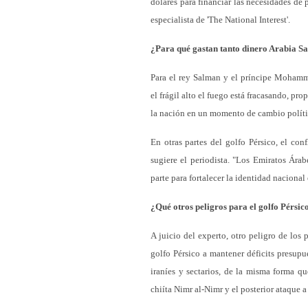
dólares para financiar las necesidades de
especialista de 'The National Interest'.
¿Para qué gastan tanto dinero Arabia S
Para el rey Salman y el príncipe Mohamm
el frágil alto el fuego está fracasando, p
la nación en un momento de cambio polít
En otras partes del golfo Pérsico, el con
sugiere el periodista. "Los Emiratos Árab
parte para fortalecer la identidad nacional
¿Qué otros peligros para el golfo Pérsic
A juicio del experto, otro peligro de los 
golfo Pérsico a mantener déficits presupue
iraníes y sectarios, de la misma forma qu
chiíta Nimr al-Nimr y el posterior ataque 