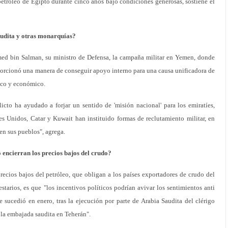
 petróleo de Egipto durante cinco años bajo condiciones generosas, sostiene el
audita y otras monarquías?
ed bin Salman, su ministro de Defensa, la campaña militar en Yemen, donde
roporcionó una manera de conseguir apoyo interno para una causa unificadora de
ico y económico.
flicto ha ayudado a forjar un sentido de 'misión nacional' para los emiratíes,
es Unidos, Catar y Kuwait han instituido formas de reclutamiento militar, en
 en sus pueblos", agrega.
o encierran los precios bajos del crudo?
precios bajos del petróleo, que obligan a los países exportadores de crudo del
starios, es que "los incentivos políticos podrían avivar los sentimientos anti
e sucedió en enero, tras la ejecución por parte de Arabia Saudita del clérigo
a la embajada saudita en Teherán".