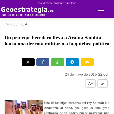
Ir a Versión Clásica o escritorio
Toggle 
POLÍTICA
Un príncipe heredero lleva a Arabia Saudita
hacia una derrota militar o a la quiebra política
24 de mayo de 2016, 22:00h
A+
a-
Uno de los hijos menores del rey Salmán bin
Abdulaziz al Saud, que goza de una gran
confianza de su padre, puede provocar una