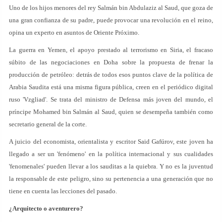
Uno de los hijos menores del rey Salmán bin Abdulaziz al Saud, que goza de
una gran confianza de su padre, puede provocar una revolución en el reino,
opina un experto en asuntos de Oriente Próximo.
La guerra en Yemen, el apoyo prestado al terrorismo en Siria, el fracaso
súbito de las negociaciones en Doha sobre la propuesta de frenar la
producción de petróleo: detrás de todos esos puntos clave de la política de
Arabia Saudita está una misma figura pública, creen en el periódico digital
ruso 'Vzgliad'. Se trata del ministro de Defensa más joven del mundo, el
príncipe Mohamed bin Salmán al Saud, quien se desempeña también como
secretario general de la corte.
A juicio del economista, orientalista y escritor Said Gafúrov, este joven ha
llegado a ser un 'fenómeno' en la política internacional y sus cualidades
'fenomenales' pueden llevar a los sauditas a la quiebra. Y no es la juventud
la responsable de este peligro, sino su pertenencia a una generación que no
tiene en cuenta las lecciones del pasado.
¿Arquitecto o aventurero?