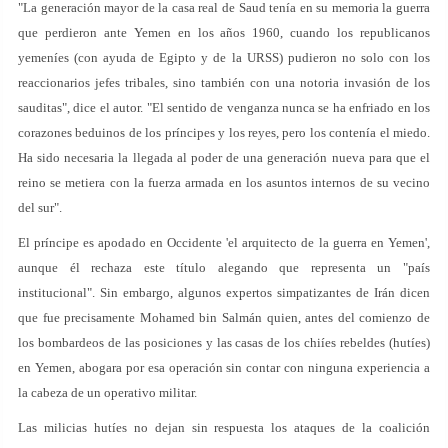
"La generación mayor de la casa real de Saud tenía en su memoria la guerra
que perdieron ante Yemen en los años 1960, cuando los republicanos
yemeníes (con ayuda de Egipto y de la URSS) pudieron no solo con los
reaccionarios jefes tribales, sino también con una notoria invasión de los
sauditas", dice el autor. "El sentido de venganza nunca se ha enfriado en los
corazones beduinos de los príncipes y los reyes, pero los contenía el miedo.
Ha sido necesaria la llegada al poder de una generación nueva para que el
reino se metiera con la fuerza armada en los asuntos internos de su vecino
del sur".
El príncipe es apodado en Occidente 'el arquitecto de la guerra en Yemen',
aunque él rechaza este título alegando que representa un "país
institucional". Sin embargo, algunos expertos simpatizantes de Irán dicen
que fue precisamente Mohamed bin Salmán quien, antes del comienzo de
los bombardeos de las posiciones y las casas de los chiíes rebeldes (hutíes)
en Yemen, abogara por esa operación sin contar con ninguna experiencia a
la cabeza de un operativo militar.
Las milicias hutíes no dejan sin respuesta los ataques de la coalición