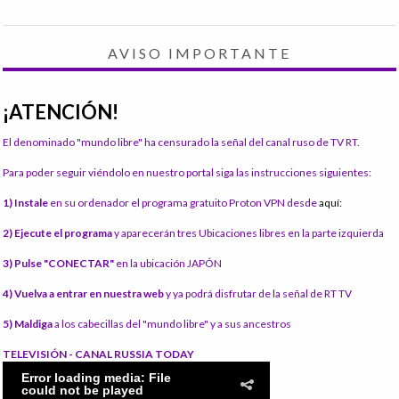
AVISO IMPORTANTE
¡ATENCIÓN!
El denominado "mundo libre" ha censurado la señal del canal ruso de TV RT.
Para poder seguir viéndolo en nuestro portal siga las instrucciones siguientes:
1) Instale
en su ordenador el programa gratuito Proton VPN desde
aquí:
2) Ejecute el programa
y aparecerán tres Ubicaciones libres en la parte izquierda
3) Pulse "CONECTAR"
en la ubicación JAPÓN
4) Vuelva a entrar en nuestra web
y ya podrá disfrutar de la señal de RT TV
5) Maldiga
a los cabecillas del "mundo libre" y a sus ancestros
TELEVISIÓN - CANAL RUSSIA TODAY