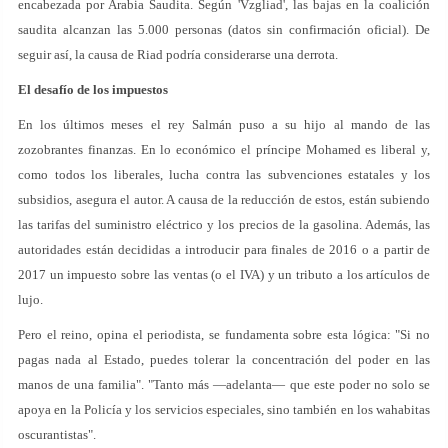
encabezada por Arabia Saudita. Según 'Vzgliad', las bajas en la coalición
saudita alcanzan las 5.000 personas (datos sin confirmación oficial). De
seguir así, la causa de Riad podría considerarse una derrota.
El desafío de los impuestos
En los últimos meses el rey Salmán puso a su hijo al mando de las
zozobrantes finanzas. En lo económico el príncipe Mohamed es liberal y,
como todos los liberales, lucha contra las subvenciones estatales y los
subsidios, asegura el autor. A causa de la reducción de estos, están subiendo
las tarifas del suministro eléctrico y los precios de la gasolina. Además, las
autoridades están decididas a introducir para finales de 2016 o a partir de
2017 un impuesto sobre las ventas (o el IVA) y un tributo a los artículos de
lujo.
Pero el reino, opina el periodista, se fundamenta sobre esta lógica: "Si no
pagas nada al Estado, puedes tolerar la concentración del poder en las
manos de una familia". "Tanto más —adelanta— que este poder no solo se
apoya en la Policía y los servicios especiales, sino también en los wahabitas
oscurantistas".