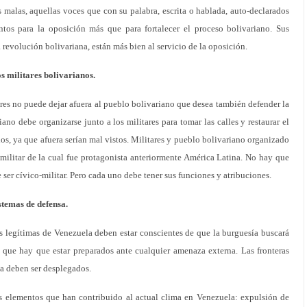
s malas, aquellas voces que con su palabra, escrita o hablada, auto-declarados
ntos para la oposición más que para fortalecer el proceso bolivariano. Sus
a revolución bolivariana, están más bien al servicio de la oposición.
os militares bolivarianos.
ares no puede dejar afuera al pueblo bolivariano que desea también defender la
ano debe organizarse junto a los militares para tomar las calles y restaurar el
los, ya que afuera serían mal vistos. Militares y pueblo bolivariano organizado
 militar de la cual fue protagonista anteriormente América Latina. No hay que
 ser cívico-militar. Pero cada uno debe tener sus funciones y atribuciones.
istemas de defensa.
as legítimas de Venezuela deben estar conscientes de que la burguesía buscará
o que hay que estar preparados ante cualquier amenaza externa. Las fronteras
sa deben ser desplegados.
s elementos que han contribuido al actual clima en Venezuela: expulsión de