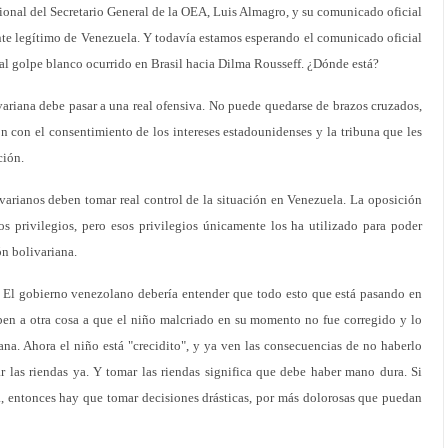
nal del Secretario General de la OEA, Luis Almagro, y su comunicado oficial
nte legítimo de Venezuela. Y todavía estamos esperando el comunicado oficial
al golpe blanco ocurrido en Brasil hacia Dilma Rousseff. ¿Dónde está?
variana debe pasar a una real ofensiva. No puede quedarse de brazos cruzados,
con el consentimiento de los intereses estadounidenses y la tribuna que les
ción.
ivarianos deben tomar real control de la situación en Venezuela. La oposición
privilegios, pero esos privilegios únicamente los ha utilizado para poder
ón bolivariana.
 El gobierno venezolano debería entender que todo esto que está pasando en
ben a otra cosa a que el niño malcriado en su momento no fue corregido y lo
na. Ahora el niño está "crecidito", y ya ven las consecuencias de no haberlo
r las riendas ya. Y tomar las riendas significa que debe haber mano dura. Si
a, entonces hay que tomar decisiones drásticas, por más dolorosas que puedan