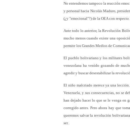
No entendemos tampoco la reacción emocio
y personal hacia Nicolás Maduro, preside
(¿y "emocional"?) de la OEA con respecto 
Ante todo lo anterior, la Revolución Boli
mucho menos cuando existe una oposición 
permite los Grandes Medios de Comunica
El pueblo bolivariano y los militares bol
venezolana ha venido gozando de muchos 
agredir y buscar desestabilizar la revoluci
El niño malcriado merece ya una lección.
Venezuela, y sus consecuencias, no se de
han dejado hacer lo que se le venga en ga
corregido antes. Pero ahora hay que toma
queremos salvar la revolución bolivarian
ser.