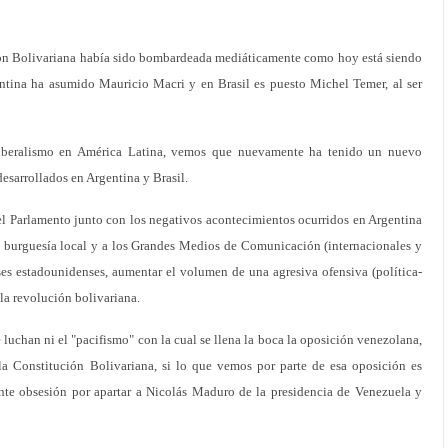
ón Bolivariana había sido bombardeada mediáticamente como hoy está siendo
ina ha asumido Mauricio Macri y en Brasil es puesto Michel Temer, al ser
liberalismo en América Latina, vemos que nuevamente ha tenido un nuevo
esarrollados en Argentina y Brasil.
el Parlamento junto con los negativos acontecimientos ocurridos en Argentina
su burguesía local y a los Grandes Medios de Comunicación (internacionales y
eses estadounidenses, aumentar el volumen de una agresiva ofensiva (política-
la revolución bolivariana.
luchan ni el "pacifismo" con la cual se llena la boca la oposición venezolana,
 Constitución Bolivariana, si lo que vemos por parte de esa oposición es
nte obsesión por apartar a Nicolás Maduro de la presidencia de Venezuela y