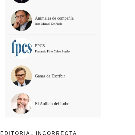
Animales de compañía
Juan Manuel De Prada
FPCS
Fernando Pino Calvo Sotelo
Ganas de Escribir
El Aullido del Lobo
EDITORIAL INCORRECTA