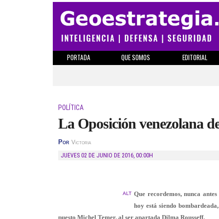
PORTADA
QUE SOMOS
EDITORIAL
POLÍTICA
La Oposición venezolana de
Por
Victoria
JUEVES 02 DE JUNIO DE 2016
,
00:00H
Que recordemos, nunca antes
ALT
hoy está siendo bombardeada,
puesto Michel Temer, al ser apartada Dilma Rousseff.