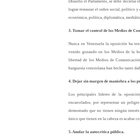
Disuelto el Parlamento, se debe decretar e
lograr restaurar el orden social, político
económica, política, diplomática, mediática
3. Tomar el control de los Medios de Co
Nunca en Venezuela la oposición ha tenid
venido gozando en los Medios de la bu
libertad de los Medios de Comunicación
burguesía venezolana han hecho tanto dañ
4. Dejar sin margen de maniobra a los pri
Los principales líderes de la oposici
encarcelados, por representar un peligr
demostrado que no tienen ningún interés 
único que tienen en la cabeza es acabar con
5. Anular la autocrítica pública.