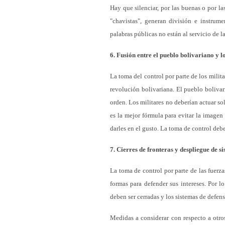
Hay que silenciar, por las buenas o por la
"chavistas", generan división e instrume
palabras públicas no están al servicio de l
6. Fusión entre el pueblo bolivariano y l
La toma del control por parte de los milit
revolución bolivariana. El pueblo bolivari
orden. Los militares no deberían actuar so
es la mejor fórmula para evitar la imagen
darles en el gusto. La toma de control debe
7. Cierres de fronteras y despliegue de s
La toma de control por parte de las fuerz
formas para defender sus intereses. Por l
deben ser cerradas y los sistemas de defen
Medidas a considerar con respecto a otro