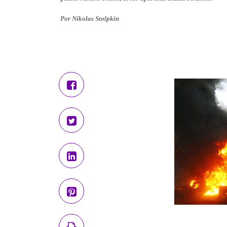
Por
Níkolas Stolpkin