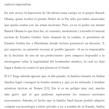
carácter imperialista.
En este sector, la hipocresía de Occidente toma cuerpo en el propio Barack
Obama, quien recibió el premio Nobel de la Paz sólo por haber anunciado
que quería acabar con las armas nucleares. Pero, ya en el poder, ese mismo
Barack Obama lo que hizo fue, al contrario, modernizar y extender el arsenal
nuclear de Estados Unidos. Justo después de la cumbre, el presidente de
Estados Unidos fue a Hiroshima, donde incluso pronunció un discurso. Y,
por supuesto, no presentó excusas al pueblo japonés –él no es responsable
de la decisión de uno de sus predecesores– pero tampoco respondió a la
interrogante sobre la legitimidad del bombardeo atómico, lo cual no deja
lugar a dudas en cuanto lo que piensa en el fondo.
El G7 finge además ignorar que, el año pasado, la familia reinante en Arabia
Saudita logró conseguir la bomba atómica y que ya ha utilizado 2 bombas
atómicas tácticas en Yemen [13]. Ese sí es un peligro muy real, mucho
más grave que el que pudieran representar los ensayos nucleares
norcoreanos. Además, el hecho que la familia Saud hayan podido adquirir
comprar esa tecnología a título privado y no a nombre de su Estado, Arabia