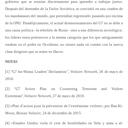
gobierno que se reunían discretamente para aprender a trabajar juntos.
Después del derrumbe de la Unión Soviética, se convirtió en una cumbre de
los mandamases del mundo, que pretendían regentearlo pasando por encima
de la ONU. Paradójicamente, el actual desmoronamiento del G7 no se debe a
una causa política –la rebelión de Rusia– sino a una diferencia sociológica:
los líderes rusos pertenecen a la misma categoría que los que antiguamente
estaban en el poder en Occidente, no tienen nada en común con la nueva
clase dirigente que se reúne en Davos.
NOTAS
[1] “G7 Ise-Shima Leaders’ Declaration”,
Voltaire Network
, 26 de mayo de
2016.
[2] “G7 Action Plan on Countering Terrorism and Violent
Extremism”,
Voltaire Network
, 27 de mayo de 2016.
[3] «Plan d’action pour la prévention de l’extrémisme violent», por Ban Ki-
Moon,
Réseau Voltaire
, 24 de diciembre de 2015.
[4] «Estados Unidos viola el cese de hostilidades en Siria y arma a al-