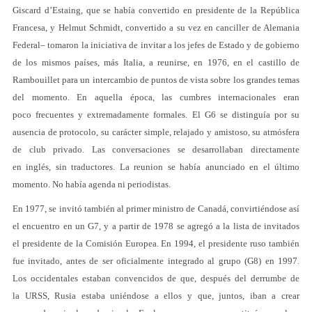
Giscard d’Estaing, que se había convertido en presidente de la República
Francesa, y Helmut Schmidt, convertido a su vez en canciller de Alemania
Federal– tomaron la iniciativa de invitar a los jefes de Estado y de gobierno
de los mismos países, más Italia, a reunirse, en 1976, en el castillo de
Rambouillet para un intercambio de puntos de vista sobre los grandes temas
del momento. En aquella época, las cumbres internacionales eran
poco frecuentes y extremadamente formales. El G6 se distinguía por su
ausencia de protocolo, su carácter simple, relajado y amistoso, su atmósfera
de club privado. Las conversaciones se desarrollaban directamente
en inglés, sin traductores. La reunion se había anunciado en el último
momento. No había agenda ni periodistas.
En 1977, se invitó también al primer ministro de Canadá, convirtiéndose así
el encuentro en un G7, y a partir de 1978 se agregó a la lista de invitados
el presidente de la Comisión Europea. En 1994, el presidente ruso también
fue invitado, antes de ser oficialmente integrado al grupo (G8) en 1997.
Los occidentales estaban convencidos de que, después del derrumbe de
la URSS, Rusia estaba uniéndose a ellos y que, juntos, iban a crear