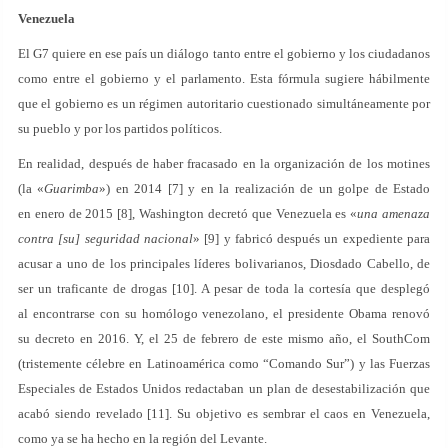
Venezuela
El G7 quiere en ese país un diálogo tanto entre el gobierno y los ciudadanos
como entre el gobierno y el parlamento. Esta fórmula sugiere hábilmente
que el gobierno es un régimen autoritario cuestionado simultáneamente por
su pueblo y por los partidos políticos.
En realidad, después de haber fracasado en la organización de los motines
(la «
Guarimba
») en 2014 [7] y en la realización de un golpe de Estado
en enero de 2015 [8], Washington decretó que Venezuela es «
una amenaza
contra [su] seguridad nacional
» [9] y fabricó después un expediente para
acusar a uno de los principales líderes bolivarianos, Diosdado Cabello, de
ser un traficante de drogas [10]. A pesar de toda la cortesía que desplegó
al encontrarse con su homólogo venezolano, el presidente Obama renovó
su decreto en 2016. Y, el 25 de febrero de este mismo año, el SouthCom
(tristemente célebre en Latinoamérica como “Comando Sur”) y las Fuerzas
Especiales de Estados Unidos redactaban un plan de desestabilización que
acabó siendo revelado [11]. Su objetivo es sembrar el caos en Venezuela,
como ya se ha hecho en la región del Levante.