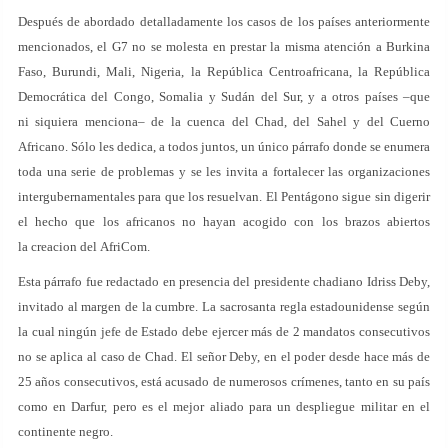
Después de abordado detalladamente los casos de los países anteriormente
mencionados, el G7 no se molesta en prestar la misma atención a Burkina
Faso, Burundi, Mali, Nigeria, la República Centroafricana, la República
Democrática del Congo, Somalia y Sudán del Sur, y a otros países –que
ni siquiera menciona– de la cuenca del Chad, del Sahel y del Cuerno
Africano. Sólo les dedica, a todos juntos, un único párrafo donde se enumera
toda una serie de problemas y se les invita a fortalecer las organizaciones
intergubernamentales para que los resuelvan. El Pentágono sigue sin digerir
el hecho que los africanos no hayan acogido con los brazos abiertos
la creacion del AfriCom.
Esta párrafo fue redactado en presencia del presidente chadiano Idriss Deby,
invitado al margen de la cumbre. La sacrosanta regla estadounidense según
la cual ningún jefe de Estado debe ejercer más de 2 mandatos consecutivos
no se aplica al caso de Chad. El señor Deby, en el poder desde hace más de
25 años consecutivos, está acusado de numerosos crímenes, tanto en su país
como en Darfur, pero es el mejor aliado para un despliegue militar en el
continente negro.