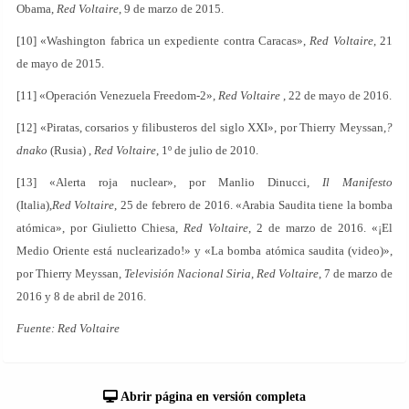
Obama,
Red Voltaire
, 9 de marzo de 2015.
[10] «Washington fabrica un expediente contra Caracas»,
Red Voltaire
, 21
de mayo de 2015.
[11] «Operación Venezuela Freedom-2»,
Red Voltaire
, 22 de mayo de 2016.
[12] «Piratas, corsarios y filibusteros del siglo XXI», por Thierry Meyssan,
?
dnako
(Rusia) ,
Red Voltaire
, 1º de julio de 2010.
[13] «Alerta roja nuclear», por Manlio Dinucci,
Il Manifesto
(Italia),
Red Voltaire
, 25 de febrero de 2016. «Arabia Saudita tiene la bomba
atómica», por Giulietto Chiesa,
Red Voltaire
, 2 de marzo de 2016. «¡El
Medio Oriente está nuclearizado!» y «La bomba atómica saudita (video)»,
por Thierry Meyssan,
Televisión Nacional Siria
,
Red Voltaire
, 7 de marzo de
2016 y 8 de abril de 2016.
Fuente: Red Voltaire
Abrir página en versión completa