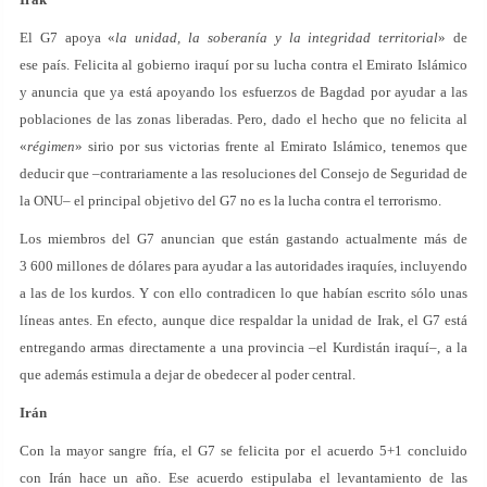
El G7 apoya «
la unidad, la soberanía y la integridad territorial
» de
ese país. Felicita al gobierno iraquí por su lucha contra el Emirato Islámico
y anuncia que ya está apoyando los esfuerzos de Bagdad por ayudar a las
poblaciones de las zonas liberadas. Pero, dado el hecho que no felicita al
«
régimen
» sirio por sus victorias frente al Emirato Islámico, tenemos que
deducir que –contrariamente a las resoluciones del Consejo de Seguridad de
la ONU– el principal objetivo del G7 no es la lucha contra el terrorismo.
Los miembros del G7 anuncian que están gastando actualmente más de
3 600 millones de dólares para ayudar a las autoridades iraquíes, incluyendo
a las de los kurdos. Y con ello contradicen lo que habían escrito sólo unas
líneas antes. En efecto, aunque dice respaldar la unidad de Irak, el G7 está
entregando armas directamente a una provincia –el Kurdistán iraquí–, a la
que además estimula a dejar de obedecer al poder central.
Irán
Con la mayor sangre fría, el G7 se felicita por el acuerdo 5+1 concluido
con Irán hace un año. Ese acuerdo estipulaba el levantamiento de las