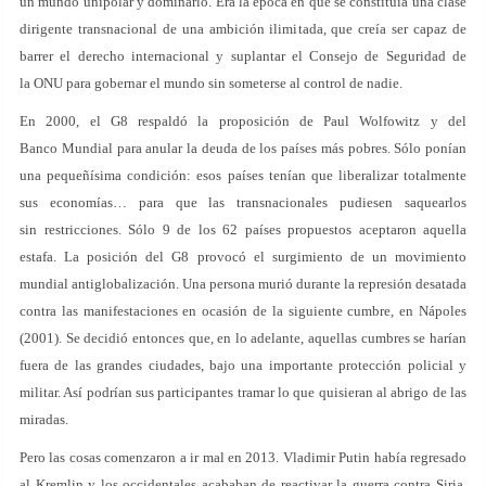
un mundo unipolar y dominarlo. Era la epoca en que se constituía una clase
dirigente transnacional de una ambición ilimitada, que creía ser capaz de
barrer el derecho internacional y suplantar el Consejo de Seguridad de
la ONU para gobernar el mundo sin someterse al control de nadie.
En 2000, el G8 respaldó la proposición de Paul Wolfowitz y del
Banco Mundial para anular la deuda de los países más pobres. Sólo ponían
una pequeñísima condición: esos países tenían que liberalizar totalmente
sus economías… para que las transnacionales pudiesen saquearlos
sin restricciones. Sólo 9 de los 62 países propuestos aceptaron aquella
estafa. La posición del G8 provocó el surgimiento de un movimiento
mundial antiglobalización. Una persona murió durante la represión desatada
contra las manifestaciones en ocasión de la siguiente cumbre, en Nápoles
(2001). Se decidió entonces que, en lo adelante, aquellas cumbres se harían
fuera de las grandes ciudades, bajo una importante protección policial y
militar. Así podrían sus participantes tramar lo que quisieran al abrigo de las
miradas.
Pero las cosas comenzaron a ir mal en 2013. Vladimir Putin había regresado
al Kremlin y los occidentales acababan de reactivar la guerra contra Siria,