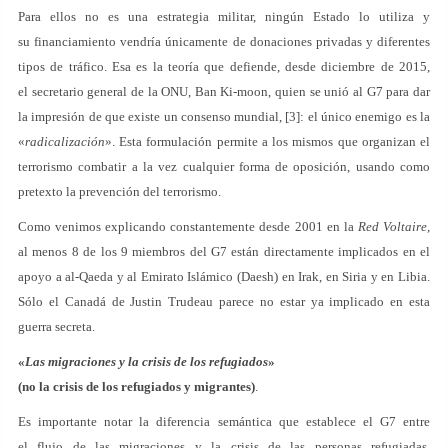
Para ellos no es una estrategia militar, ningún Estado lo utiliza y
su financiamiento vendría únicamente de donaciones privadas y diferentes
tipos de tráfico. Esa es la teoría que defiende, desde diciembre de 2015,
el secretario general de la ONU, Ban Ki-moon, quien se unió al G7 para dar
la impresión de que existe un consenso mundial, [3]: el único enemigo es la
«
radicalización
». Esta formulación permite a los mismos que organizan el
terrorismo combatir a la vez cualquier forma de oposición, usando como
pretexto la prevención del terrorismo.
Como venimos explicando constantemente desde 2001 en la
Red Voltaire
,
al menos 8 de los 9 miembros del G7 están directamente implicados en el
apoyo a al-Qaeda y al Emirato Islámico (Daesh) en Irak, en Siria y en Libia.
Sólo el Canadá de Justin Trudeau parece no estar ya implicado en esta
guerra secreta.
«
Las migraciones y la crisis de los refugiados
»
(no la crisis de los refugiados y migrantes)
.
Es importante notar la diferencia semántica que establece el G7 entre
el flujo de las migraciones y la crisis de las personas refugiadas.