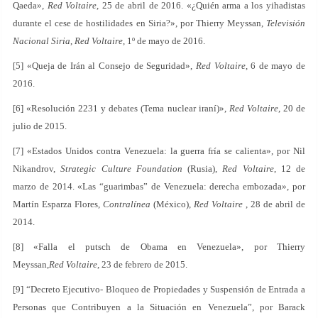
Qaeda»,
Red Voltaire
, 25 de abril de 2016. «¿Quién arma a los yihadistas
durante el cese de hostilidades en Siria?», por Thierry Meyssan,
Televisión
Nacional Siria
,
Red Voltaire
, 1º de mayo de 2016.
[5] «Queja de Irán al Consejo de Seguridad»,
Red Voltaire
, 6 de mayo de
2016.
[6] «Resolución 2231 y debates (Tema nuclear iraní)»,
Red Voltaire
, 20 de
julio de 2015.
[7] «Estados Unidos contra Venezuela: la guerra fría se calienta», por Nil
Nikandrov,
Strategic Culture Foundation
(Rusia),
Red Voltaire
, 12 de
marzo de 2014. «Las “guarimbas” de Venezuela: derecha embozada», por
Martín Esparza Flores,
Contralínea
(México),
Red Voltaire
, 28 de abril de
2014.
[8] «Falla el putsch de Obama en Venezuela», por Thierry
Meyssan,
Red Voltaire
, 23 de febrero de 2015.
[9] “Decreto Ejecutivo- Bloqueo de Propiedades y Suspensión de Entrada a
Personas que Contribuyen a la Situación en Venezuela”, por Barack