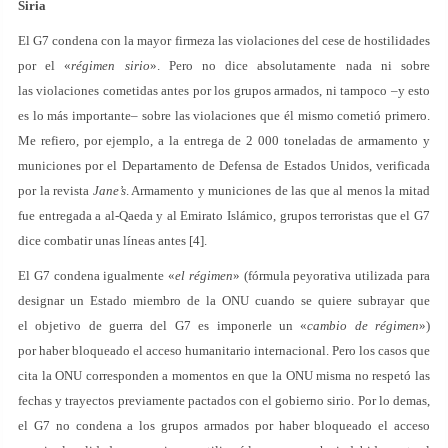
Siria
El G7 condena con la mayor firmeza las violaciones del cese de hostilidades
por el «
régimen sirio
». Pero no dice absolutamente nada ni sobre
las violaciones cometidas antes por los grupos armados, ni tampoco –y esto
es lo más importante– sobre las violaciones que él mismo cometió primero.
Me refiero, por ejemplo, a la entrega de 2 000 toneladas de armamento y
municiones por el Departamento de Defensa de Estados Unidos, verificada
por la revista
Jane’s
. Armamento y municiones de las que al menos la mitad
fue entregada a al-Qaeda y al Emirato Islámico, grupos terroristas que el G7
dice combatir unas líneas antes [4].
El G7 condena igualmente «
el régimen
» (fórmula peyorativa utilizada para
designar un Estado miembro de la ONU cuando se quiere subrayar que
el objetivo de guerra del G7 es imponerle un «
cambio de régimen
»)
por haber bloqueado el acceso humanitario internacional. Pero los casos que
cita la ONU corresponden a momentos en que la ONU misma no respetó las
fechas y trayectos previamente pactados con el gobierno sirio. Por lo demas,
el G7 no condena a los grupos armados por haber bloqueado el acceso