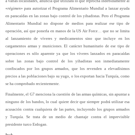
a varias localidades, anuncia que utilizará lo que reprocha indebidamente al
«
régimen
» para autorizar el Programa Alimentario Mundial a lanzar ayuda
en paracaídas en las zonas bajo control de los yihadistas. Pero el Programa
Alimentario Mundial no dispone de medios para realizar ese tipo de
operación, así que ponerla en manos de la US Air Force… que no se limita
al lanzamiento de víveres y medicamentos sino que incluye en los
cargamentos armas y municiones. El carácter humanitario de ese tipo de
operaciones es sólo aparente ya que los víveres lanzados en paracaídas
sobre las zonas bajo control de los yihadistas son inmediatamente
confiscados por los grupos armados, que los revenden a elevadísimos
precios a las poblaciones bajo su yugo, o los exportan hacia Turquía, como
se ha comprobado recientemente.
Finalmente, el G7 menciona la cuestión de las armas químicas, sin apuntar a
ninguno de los bandos, lo cual quiere decir que siempre podrá utilizar esa
acusación contra cualquiera de las partes, incluyendo los grupos armados
y Turquía. Se trata de un medio de chantaje contra el imprevisible
presidente turco Erdogan.
Irak