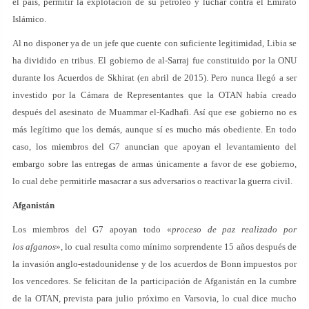
el país, permitir la explotación de su petróleo y luchar contra el Emirato
Islámico.
Al no disponer ya de un jefe que cuente con suficiente legitimidad, Libia se
ha dividido en tribus. El gobierno de al-Sarraj fue constituido por la ONU
durante los Acuerdos de Skhirat (en abril de 2015). Pero nunca llegó a ser
investido por la Cámara de Representantes que la OTAN había creado
después del asesinato de Muammar el-Kadhafi. Así que ese gobierno no es
más legítimo que los demás, aunque sí es mucho más obediente. En todo
caso, los miembros del G7 anuncian que apoyan el levantamiento del
embargo sobre las entregas de armas únicamente a favor de ese gobierno,
lo cual debe permitirle masacrar a sus adversarios o reactivar la guerra civil.
Afganistán
Los miembros del G7 apoyan todo «
proceso de paz realizado por
los afganos
», lo cual resulta como mínimo sorprendente 15 años después de
la invasión anglo-estadounidense y de los acuerdos de Bonn impuestos por
los vencedores. Se felicitan de la participación de Afganistán en la cumbre
de la OTAN, prevista para julio próximo en Varsovia, lo cual dice mucho