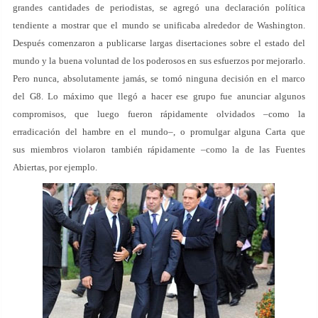
grandes cantidades de periodistas, se agregó una declaración política
tendiente a mostrar que el mundo se unificaba alrededor de Washington.
Después comenzaron a publicarse largas disertaciones sobre el estado del
mundo y la buena voluntad de los poderosos en sus esfuerzos por mejorarlo.
Pero nunca, absolutamente jamás, se tomó ninguna decisión en el marco
del G8. Lo máximo que llegó a hacer ese grupo fue anunciar algunos
compromisos, que luego fueron rápidamente olvidados –como la
erradicación del hambre en el mundo–, o promulgar alguna Carta que
sus miembros violaron también rápidamente –como la de las Fuentes
Abiertas, por ejemplo.