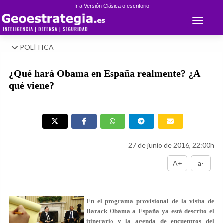
Ir a Versión Clásica o escritorio
Toggle 
POLÍTICA
¿Qué hará Obama en España realmente? ¿A
qué viene?
27 de junio de 2016, 22:00h
A+
a-
En el programa provisional de la visita de
Barack Obama a España ya está descrito el
itinerario y la agenda de encuentros del