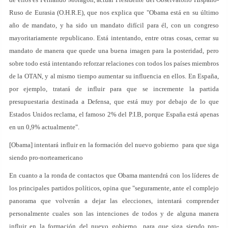
Ruso de Eurasia (O.H.R.E), que nos explica que "Obama está en su último
año de mandato, y ha sido un mandato difícil para él, con un congreso
mayoritariamente republicano. Está intentando, entre otras cosas, cerrar su
mandato de manera que quede una buena imagen para la posteridad, pero
sobre todo está intentando reforzar relaciones con todos los países miembros
de la OTAN, y al mismo tiempo aumentar su influencia en ellos. En España,
por ejemplo, tratará de influir para que se incremente la partida
presupuestaria destinada a Defensa, que está muy por debajo de lo que
Estados Unidos reclama, el famoso 2% del P.I.B, porque España está apenas
en un 0,9% actualmente".
[Obama] intentará influir en la formación del nuevo gobierno para que siga
siendo pro-norteamericano
En cuanto a la ronda de contactos que Obama mantendrá con los líderes de
los principales partidos políticos, opina que "seguramente, ante el complejo
panorama que volverán a dejar las elecciones, intentará comprender
personalmente cuales son las intenciones de todos y de alguna manera
influir en la formación del nuevo gobierno para que siga siendo pro-