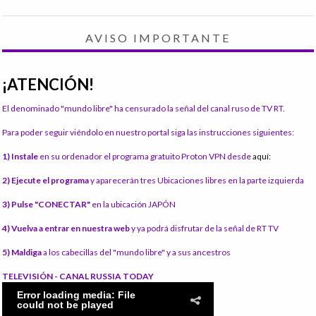
AVISO IMPORTANTE
¡ATENCIÓN!
El denominado "mundo libre" ha censurado la señal del canal ruso de TV RT.
Para poder seguir viéndolo en nuestro portal siga las instrucciones siguientes:
1) Instale
en su ordenador el programa gratuito Proton VPN desde
aquí:
2) Ejecute el programa
y aparecerán tres Ubicaciones libres en la parte izquierda
3) Pulse "CONECTAR"
en la ubicación JAPÓN
4) Vuelva a entrar en nuestra web
y ya podrá disfrutar de la señal de RT TV
5) Maldiga
a los cabecillas del "mundo libre" y a sus ancestros
TELEVISIÓN - CANAL RUSSIA TODAY