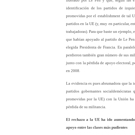
liderado por Le Pen y que, según las en
identificación de los partidos de izqui
promovidas por el establishment de tal U
partidos en la UE (y, muy en particular, ent
trabajadoras). Para que baste un ejemplo, 
que habían apoyado al partido de Le Pen 
elegida Presidenta de Francia. En parale
perdieron también gran número de sus mili
junto con la pérdida de apoyo electoral, 
en 2008.
La evidencia es pues abrumadora que la id
partidos gobernantes socialdemócratas 
promovidas por la UE) con la Unión ha s
pérdida de su militancia.
El rechazo a la UE ha ido aumentando 
apoyo entre las clases más pudientes