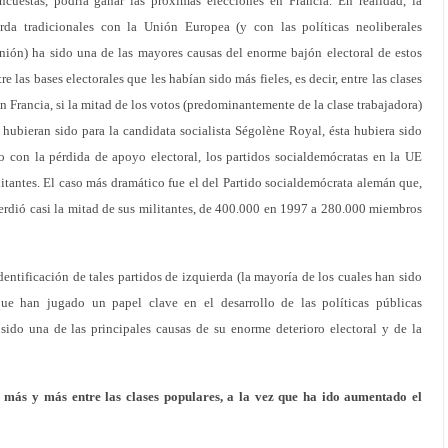
cuestas, podría ganar las próximas elecciones en Francia. En realidad, la
erda tradicionales con la Unión Europea (y con las políticas neoliberales
nión) ha sido una de las mayores causas del enorme bajón electoral de estos
re las bases electorales que les habían sido más fieles, es decir, entre las clases
en Francia, si la mitad de los votos (predominantemente de la clase trabajadora)
hubieran sido para la candidata socialista Ségolène Royal, ésta hubiera sido
lo con la pérdida de apoyo electoral, los partidos socialdemócratas en la UE
tantes. El caso más dramático fue el del Partido socialdemócrata alemán que,
perdió casi la mitad de sus militantes, de 400.000 en 1997 a 280.000 miembros
entificación de tales partidos de izquierda (la mayoría de los cuales han sido
que han jugado un papel clave en el desarrollo de las políticas públicas
ido una de las principales causas de su enorme deterioro electoral y de la
más y más entre las clases populares, a la vez que ha ido aumentado el