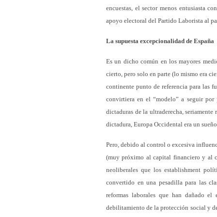
encuestas, el sector menos entusiasta co
apoyo electoral del Partido Laborista al pa
La supuesta excepcionalidad de España
Es un dicho común en los mayores medio
cierto, pero solo en parte (lo mismo era c
continente punto de referencia para las f
convirtiera en el “modelo” a seguir por
dictaduras de la ultraderecha, seriamente 
dictadura, Europa Occidental era un sueño 
Pero, debido al control o excesiva influen
(muy próximo al capital financiero y al 
neoliberales que los establishment polí
convertido en una pesadilla para las cla
reformas laborales que han dañado el e
debilitamiento de la protección social y d