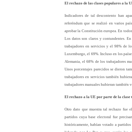
El rechazo de las clases populares a la 
Indicadores de tal descontento han apa
referéndum que se realizó en varios paí
aprobar la Constitución europea. En todos 
Los datos son claros y contundentes. En
trabajadores en servicios y el 98% de lo
Luxemburgo, el 69%. Incluso en los paíse
Alemania, el 68% de los trabajadores man
Unos porcentajes parecidos se dieron ta
trabajadores en servicios también hubie
trabajadores manuales hubieran también v
El rechazo a la UE por parte de la clas
Otro dato que muestra tal rechazo fue e
partidos cuya base electoral fue precisa
históricamente, habían votado a partidos 