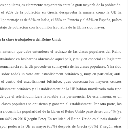
es populares, es claramente mayoritario entre la gran mayoría de la población.
, el 92% de la población en Grecia desaprueba la manera como la UE ha
tal porcentaje es de 68% en Italia, el 66% en Francia y el 65% en España, países
taje de población con la opinión favorable de la UE ha sido mayor.
e la clase trabajadora del Reino Unido
n anterior, que debe entenderse el rechazo de las clases populares del Reino
tuándose en los barrios obreros de aquel país, y muy en especial en Inglaterra
a permanencia en la UE procede en su mayoría de las clases populares. Y ha sido
sobre todo) un voto anti-establishment británico y, muy en particular, anti-
 el centro del establishment británico, pues concentra los mayores centros
ablishment británico y el establishment de la UE habían movilizado todo tipo
n de que el referéndum fuera favorable a la pertenencia. De esta manera, es un
 clases populares se opusieran y ganaran al establishment. Por otra parte, los
ba a ocurrir. La popularidad de la UE en el Reino Unido pasó de ser un 54% (ya
 un 44% en 2016 (según Pew). En realidad, el Reino Unido es el país donde el
ayor poder a la UE es mayor (65%) después de Grecia (68%) Y, según otras