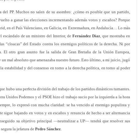
ria del PP. Muchos no salen de su asombro: ¿cómo es posible que un partido,
vuelto a ganar las elecciones incrementando además votos y escaños? Porque
rid, en el País Valenciano, en Galicia, en Extremadura, en Andalucía… Lo más
el escándalo de un ministro del Interior, de
Fernández Díaz
, que mostraba en
as “cloacas” del Estado contra los enemigos políticos de la derecha. Ni por
. El otro gran asunto fue la salida de Gran Bretaña de la Unión Europea,
y un mal absoluto que amenazaba nuestro futuro. Esto último, a mi juicio, jugó
la estabilidad y del consenso en torno a la derecha política, en torno al poder
que hubo una perfecta división del trabajo de los partidos dinásticos turnantes.
ra Unidos Podemos y el PSOE hizo el trabajo sucio por la izquierda a la hora
iempre, lo expresó con mucha claridad: se ha vencido al enemigo populista y
ste sigue bajando en votos y en escaños y renuncia de hecho a ser alternancia
onseguido su objetivo principal —neutralizar a UP— tendrá que resolver sus
segura la jefatura de
Pedro Sánchez
.