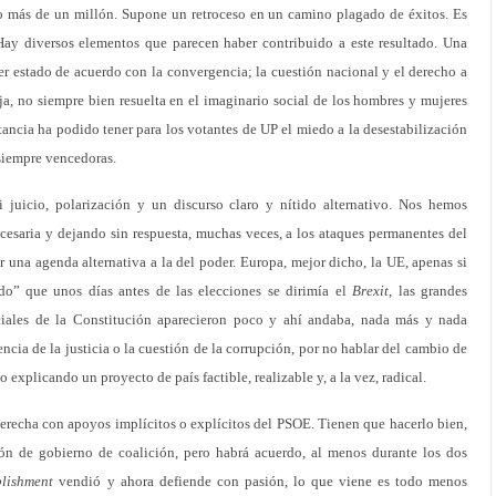
go más de un millón. Supone un retroceso en un camino plagado de éxitos. Es
Hay diversos elementos que parecen haber contribuido a este resultado. Una
r estado de acuerdo con la convergencia; la cuestión nacional y el derecho a
a, no siempre bien resuelta en el imaginario social de los hombres y mujeres
ncia ha podido tener para los votantes de UP el miedo a la desestabilización
siempre vencedoras.
juicio, polarización y un discurso claro y nítido alternativo. Nos hemos
ecesaria y dejando sin respuesta, muchas veces, a los ataques permanentes del
una agenda alternativa a la del poder. Europa, mejor dicho, la UE, apenas si
do” que unos días antes de las elecciones se dirimía el
Brexit
, las grandes
anciales de la Constitución aparecieron poco y ahí andaba, nada más y nada
ncia de la justicia o la cuestión de la corrupción, por no hablar del cambio de
o explicando un proyecto de país factible, realizable y, a la vez, radical.
erecha con apoyos implícitos o explícitos del PSOE. Tienen que hacerlo bien,
ón de gobierno de coalición, pero habrá acuerdo, al menos durante los dos
blishment
vendió y ahora defiende con pasión, lo que viene es todo menos