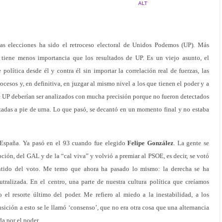
ALT
tas elecciones ha sido el retroceso electoral de Unidos Podemos (UP). Más
a tiene menos importancia que los resultados de UP. Es un viejo asunto, el
olítica desde él y contra él sin importar la correlación real de fuerzas, las
rocesos y, en definitiva, en juzgar al mismo nivel a los que tienen el poder y a
de UP deberían ser analizados con mucha precisión porque no fueron detectados
lizadas a pie de urna. Lo que pasó, se decantó en un momento final y no estaba
 España. Ya pasó en el 93 cuando fue elegido
Felipe González
. La gente se
ción, del GAL y de la “cal viva” y volvió a premiar al PSOE, es decir, se votó
entido del voto. Me temo que ahora ha pasado lo mismo: la derecha se ha
ralizada. En el centro, una parte de nuestra cultura política que creíamos
el resorte último del poder. Me refiero al miedo a la inestabilidad, a los
sición a esto se le llamó ‘consenso’, que no era otra cosa que una alternancia
da por el poder.