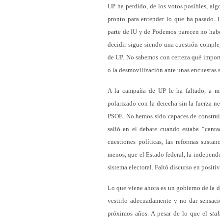
UP ha perdido, de los votos posibles, al
pronto para entender lo que ha pasado. 
parte de IU y de Podemos parecen no habe
decidir sigue siendo una cuestión complej
de UP. No sabemos con certeza qué importa
o la desmovilización ante unas encuestas 
A la campaña de UP le ha faltado, a mi 
polarizado con la derecha sin la fuerza n
PSOE. No hemos sido capaces de construir 
salió en el debate cuando estaba “canta
cuestiones políticas, las reformas sust
menos, que el Estado federal, la independe
sistema electoral. Faltó discurso en positiv
Lo que viene ahora es un gobierno de la d
vestirlo adecuadamente y no dar sensaci
próximos años. A pesar de lo que el
sta