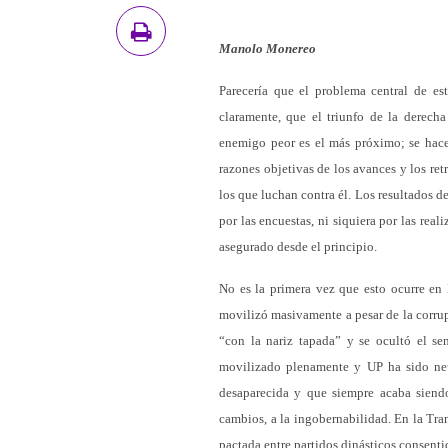
Manolo Monereo
Parecería que el problema central de es
claramente, que el triunfo de la derech
enemigo peor es el más próximo; se hace p
razones objetivas de los avances y los ret
los que luchan contra él. Los resultados 
por las encuestas, ni siquiera por las rea
asegurado desde el principio.
No es la primera vez que esto ocurre en
movilizó masivamente a pesar de la corrup
“con la nariz tapada” y se ocultó el s
movilizado plenamente y UP ha sido neut
desaparecida y que siempre acaba siendo 
cambios, a la ingobernabilidad. En la Tran
pactada entre partidos dinásticos consenti