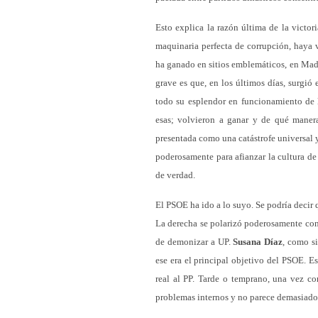
Esto explica la razón última de la victo
maquinaria perfecta de corrupción, haya 
ha ganado en sitios emblemáticos, en Mad
grave es que, en los últimos días, surgió 
todo su esplendor en funcionamiento de l
esas; volvieron a ganar y de qué manera
presentada como una catástrofe universal 
poderosamente para afianzar la cultura de 
de verdad.
El PSOE ha ido a lo suyo. Se podría decir 
La derecha se polarizó poderosamente cont
de demonizar a UP.
Susana Díaz
, como s
ese era el principal objetivo del PSOE. E
real al PP. Tarde o temprano, una vez c
problemas internos y no parece demasiado 