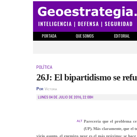
PORTADA
QUE SOMOS
EDITORIAL
POLÍTICA
26J: El bipartidismo se ref
Por
Victoria
LUNES 04 DE JULIO DE 2016
,
22:00H
Parecería que el problema cen
ALT
(UP). Más claramente, que el t
viejo asunto, el enemigo peor es el más próximo; se hace p