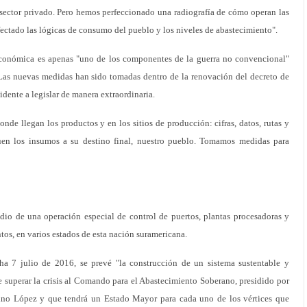
 sector privado. Pero hemos perfeccionado una radiografía de cómo operan las
ectado las lógicas de consumo del pueblo y los niveles de abastecimiento".
 económica es apenas "uno de los componentes de la guerra no convencional"
Las nuevas medidas han sido tomadas dentro de la renovación del decreto de
dente a legislar de manera extraordinaria.
onde llegan los productos y en los sitios de producción: cifras, datos, rutas y
uen los insumos a su destino final, nuestro pueblo. Tomamos medidas para
dio de una operación especial de control de puertos, plantas procesadoras y
tos, en varios estados de esta nación suramericana.
cha 7 julio de 2016, se prevé "la construcción de un sistema sustentable y
e superar la crisis al Comando para el Abastecimiento Soberano, presidido por
rino López y que tendrá un Estado Mayor para cada uno de los vértices que