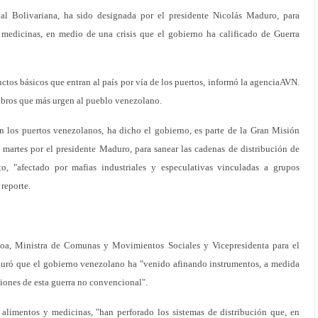
l Bolivariana, ha sido designada por el presidente Nicolás Maduro, para
 medicinas, en medio de una crisis que el gobierno ha calificado de Guerra
ctos básicos que entran al país por vía de los puertos, informó la agenciaAVN.
 rubros que más urgen al pueblo venezolano.
en los puertos venezolanos, ha dicho el gobierno, es parte de la Gran Misión
martes por el presidente Maduro, para sanear las cadenas de distribución de
o, "afectado por mafias industriales y especulativas vinculadas a grupos
 reporte.
hoa, Ministra de Comunas y Movimientos Sociales y Vicepresidenta para el
seguró que el gobierno venezolano ha "venido afinando instrumentos, a medida
ciones de esta guerra no convencional".
alimentos y medicinas, "han perforado los sistemas de distribución que, en