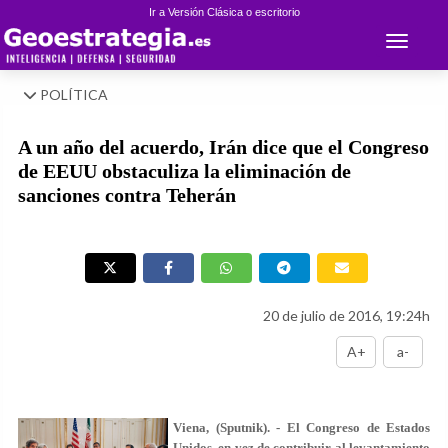
Ir a Versión Clásica o escritorio
Toggle 
POLÍTICA
A un año del acuerdo, Irán dice que el Congreso
de EEUU obstaculiza la eliminación de
sanciones contra Teherán
20 de julio de 2016, 19:24h
A+
a-
Viena, (Sputnik). - El Congreso de Estados
Unidos, en vez de contribuir al levantamiento