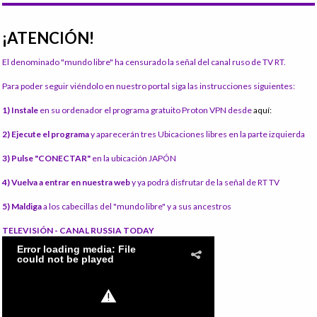
¡ATENCIÓN!
El denominado "mundo libre" ha censurado la señal del canal ruso de TV RT.
Para poder seguir viéndolo en nuestro portal siga las instrucciones siguientes:
1) Instale
en su ordenador el programa gratuito Proton VPN desde
aquí:
2) Ejecute el programa
y aparecerán tres Ubicaciones libres en la parte izquierda
3) Pulse "CONECTAR"
en la ubicación JAPÓN
4) Vuelva a entrar en nuestra web
y ya podrá disfrutar de la señal de RT TV
5) Maldiga
a los cabecillas del "mundo libre" y a sus ancestros
TELEVISIÓN - CANAL RUSSIA TODAY