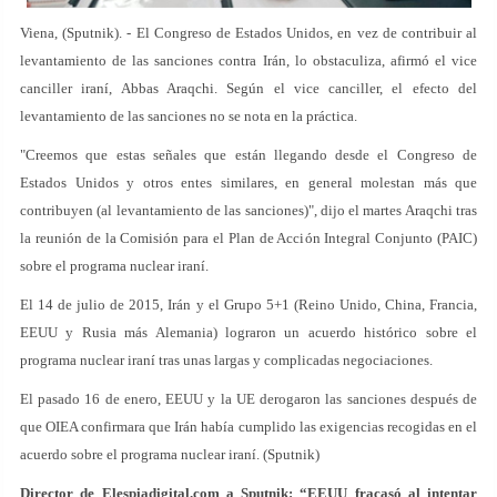
Viena, (Sputnik). - El Congreso de Estados Unidos, en vez de contribuir al
levantamiento de las sanciones contra Irán, lo obstaculiza, afirmó el vice
canciller iraní, Abbas Araqchi. Según el vice canciller, el efecto del
levantamiento de las sanciones no se nota en la práctica.
"Creemos que estas señales que están llegando desde el Congreso de
Estados Unidos y otros entes similares, en general molestan más que
contribuyen (al levantamiento de las sanciones)", dijo el martes Araqchi tras
la reunión de la Comisión para el Plan de Acción Integral Conjunto (PAIC)
sobre el programa nuclear iraní.
El 14 de julio de 2015, Irán y el Grupo 5+1 (Reino Unido, China, Francia,
EEUU y Rusia más Alemania) lograron un acuerdo histórico sobre el
programa nuclear iraní tras unas largas y complicadas negociaciones.
El pasado 16 de enero, EEUU y la UE derogaron las sanciones después de
que OIEA confirmara que Irán había cumplido las exigencias recogidas en el
acuerdo sobre el programa nuclear iraní. (Sputnik)
Director de Elespiadigital.com a Sputnik: “EEUU fracasó al intentar