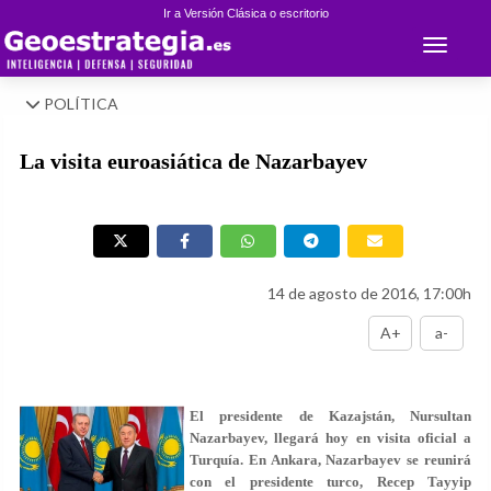
Ir a Versión Clásica o escritorio
Toggle 
POLÍTICA
La visita euroasiática de Nazarbayev
14 de agosto de 2016, 17:00h
A+
a-
El presidente de Kazajstán, Nursultan
Nazarbayev, llegará hoy en visita oficial a
Turquía. En Ankara, Nazarbayev se reunirá
con el presidente turco, Recep Tayyip