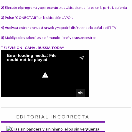
2) Ejecute el programa
y aparecerán tres Ubicaciones libres en la parte izquierda
3) Pulse "CONECTAR"
en la ubicación JAPÓN
4) Vuelva a entrar en nuestra web
y ya podrá disfrutar de la señal de RT TV
5) Maldiga
a los cabecillas del "mundo libre" y a sus ancestros
TELEVISIÓN - CANAL RUSSIA TODAY
EDITORIAL INCORRECTA