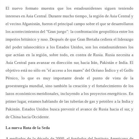
El nuevo formato muestra que los estadounidenses siguen teniendo
intereses en Asia Central. Durante mucho tiempo, la región de Asia Central y
el vecino Afganistán, fueron el principal campo sobre el que se desarrollaron
los acontecimientos del "Gran juego": la confrontación geopolítica entre los
imperios británico y ruso. Después de que Gran Bretaña cediera el liderazgo
del poder talasocrático a los Estados Unidos, son los estadounidenses los
que actúan en la región, sobre todo, en contra de Rusia. Rusia necesita a
Asia Central para avanzar en dirección sur, hacia Irán, Pakistán e India. El
objetivo está no sólo en "el acceso a los mares" del Océano Índico y el Golfo
Pérsico, lo que es muy importante desde el punto de vista de la
geoestrategia mundial, sino también la creación y el fortalecimiento de los
lazos económicos meridionales, incluyendo a los proyectos energéticos. En
primer lugar, estamos hablando de las tuberías de gas y petróleo a la India y
Pakistán. Estados Unidos busca prevenir el avance de Rusia hacia el sur, y
de China hacia Occidente.
La nueva Ruta de la Seda
A mediados de la década de 2000, el fundador del Instituto Americano de