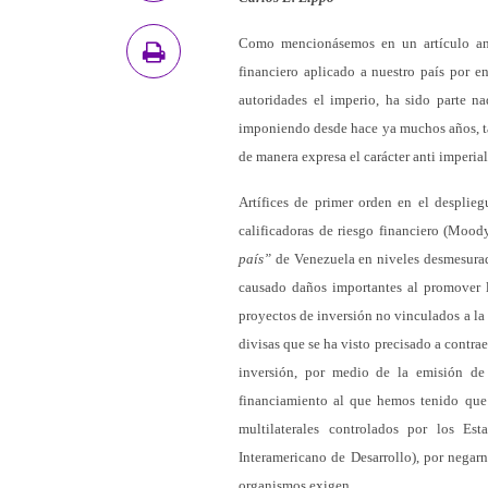
Como mencionásemos en un artículo ant
financiero aplicado a nuestro país por en
autoridades el imperio, ha sido parte n
imponiendo desde hace ya muchos años, t
de manera expresa el carácter anti imperia
Artífices de primer orden en el desplie
calificadoras de riesgo financiero (Mood
país”
de Venezuela en niveles desmesurad
causado daños importantes al promover l
proyectos de inversión no vinculados a la
divisas que se ha visto precisado a contra
inversión, por medio de la emisión d
financiamiento al que hemos tenido que 
multilaterales controlados por los E
Interamericano de Desarrollo), por negar
organismos exigen.