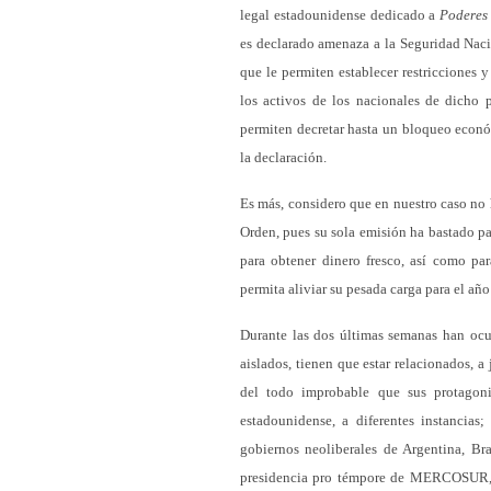
legal estadounidense dedicado a
Poderes
es declarado amenaza a la Seguridad Nacio
que le permiten establecer restricciones 
los activos de los nacionales de dicho 
permiten decretar hasta un bloqueo económ
la declaración.
Es más, considero que en nuestro caso no
Orden, pues su sola emisión ha bastado p
para obtener dinero fresco, así como pa
permita aliviar su pesada carga para el añ
Durante las dos últimas semanas han ocu
aislados, tienen que estar relacionados, a
del todo improbable que sus protagoni
estadounidense, a diferentes instancias;
gobiernos neoliberales de Argentina, Br
presidencia pro témpore de MERCOSUR, c