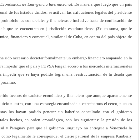
 Económicos de Emergencia Internacional
. De manera que luego que un país
nal de los Estados Unidos, se activan las atribuciones legales del presidente
y prohibiciones comerciales y financieras e inclusive hasta de confiscación de
país que se encuentren en jurisdicción estadounidense (3); en suma, que le
ico, financiero y comercial, similar al de Cuba, en contra del país objeto de
 ha sido necesario decretar formalmente un embargo financiero amparado en la
ara impedir que el país y PDVSA tengan acceso a los mercados internacionales
ra impedir que se haya podido lograr una reestructuración de la deuda que
o próximo.
rrido hechos de carácter económico y financiero que aunque aparentemente
 juicio nuestro, con una estrategia encaminada a estrecharnos el cerco, pues es
stas los hayan podido generar sin haberlos consultado con el gobierno
 tales hechos, en orden cronológico, son los siguientes: la presión de los
asil y Paraguay para que el gobierno uruguayo no entregue a Venezuela la
omo legalmente le corresponde; el cierre patronal de la empresa Kimberly