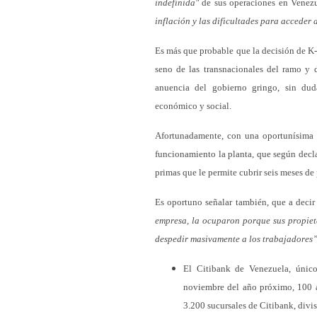
indefinida"
de sus operaciones en Venez
inflación y las dificultades para acceder a
Es más que probable que la decisión de K-
seno de las transnacionales del ramo y 
anuencia del gobierno gringo, sin du
económico y social.
Afortunadamente, con una oportunísima a
funcionamiento la planta, que según decl
primas que le permite cubrir seis meses de
Es oportuno señalar también, que a decir
empresa, la ocuparon porque sus propieta
despedir masivamente a los trabajadores”
El Citibank de Venezuela, único
noviembre del año próximo, 100 a
3.200 sucursales de Citibank, divi