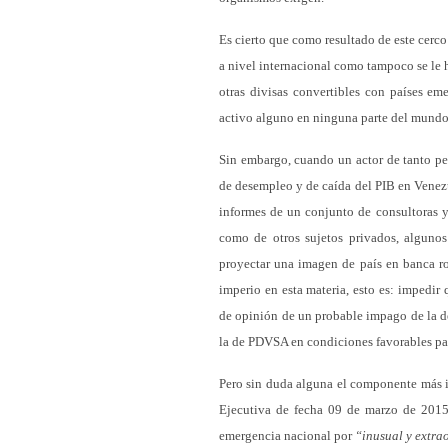
Es cierto que como resultado de este cerco
a nivel internacional como tampoco se le 
otras divisas convertibles con países e
activo alguno en ninguna parte del mundo
Sin embargo, cuando un actor de tanto pes
de desempleo y de caída del PIB en Venez
informes de un conjunto de consultoras y 
como de otros sujetos privados, algunos
proyectar una imagen de país en banca rot
imperio en esta materia, esto es: impedir
de opinión de un probable impago de la d
la de PDVSA en condiciones favorables par
Pero sin duda alguna el componente más i
Ejecutiva de fecha 09 de marzo de 2015,
emergencia nacional por
“inusual y extr