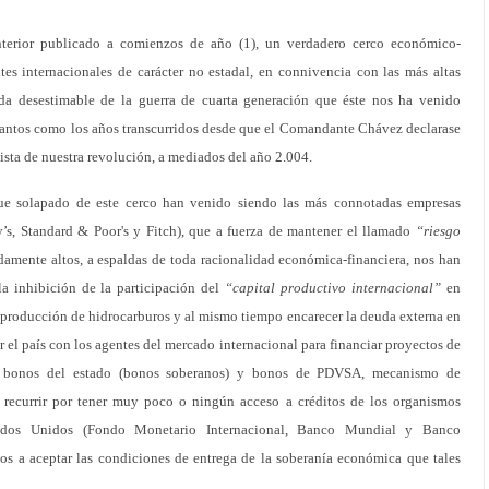
erior publicado a comienzos de año (1), un verdadero cerco económico-
tes internacionales de carácter no estadal, en connivencia con las más altas
ada desestimable de la guerra de cuarta generación que éste nos ha venido
antos como los años transcurridos desde que el Comandante Chávez declarase
lista de nuestra revolución, a mediados del año 2.004.
gue solapado de este cerco han venido siendo las más connotadas empresas
y’s, Standard & Poor's y Fitch), que a fuerza de mantener el llamado
“riesgo
amente altos, a espaldas de toda racionalidad económica-financiera, nos han
a inhibición de la participación del
“capital productivo internacional”
en
 producción de hidrocarburos y al mismo tiempo encarecer la deuda externa en
er el país con los agentes del mercado internacional para financiar proyectos de
e bonos del estado (bonos soberanos) y bonos de PDVSA, mecanismo de
recurrir por tener muy poco o ningún acceso a créditos de los organismos
stados Unidos (Fondo Monetario Internacional, Banco Mundial y Banco
nos a aceptar las condiciones de entrega de la soberanía económica que tales