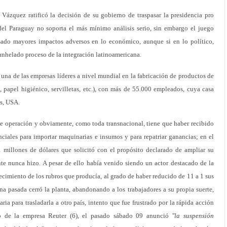
 Vázquez ratificó la decisión de su gobierno de traspasar la presidencia pro
del Paraguay no soporta el más mínimo análisis serio, sin embargo el juego
ado mayores impactos adversos en lo económico, aunque si en lo político,
nhelado proceso de la integración latinoamericana.
na de las empresas líderes a nivel mundial en la fabricación de productos de
as, papel higiénico, servilletas, etc.), con más de 55.000 empleados, cuya casa
as, USA.
 operación y obviamente, como toda transnacional, tiene que haber recibido
nciales para importar maquinarias e insumos y para repatriar ganancias; en el
 millones de dólares que solicitó con el propósito declarado de ampliar su
e nunca hizo. A pesar de ello había venido siendo un actor destacado de la
cimiento de los rubros que producía, al grado de haber reducido de 11 a 1 sus
a pasada cerró la planta, abandonando a los trabajadores a su propia suerte,
a para trasladarla a otro país, intento que fue frustrado por la rápida acción
o de la empresa Reuter (6), el pasado sábado 09 anunció
"la suspensión