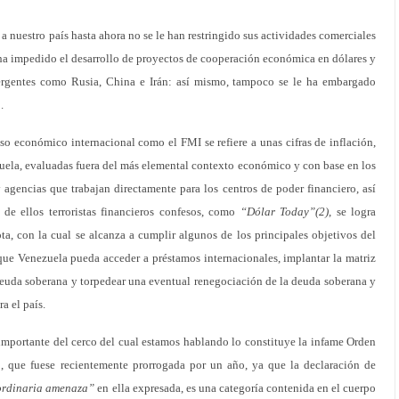
 a nuestro país hasta ahora no se le han restringido sus actividades comerciales
ha impedido el desarrollo de proyectos de cooperación económica en dólares y
mergentes como Rusia, China e Irán: así mismo, tampoco se le ha embargado
.
o económico internacional como el FMI se refiere a unas cifras de inflación,
uela, evaluadas fuera del más elemental contexto económico y con base en los
agencias que trabajan directamente para los centros de poder financiero, así
 de ellos terroristas financieros confesos, como
“Dólar Today”(2)
, se logra
a, con la cual se alcanza a cumplir algunos de los principales objetivos del
 que Venezuela pueda acceder a préstamos internacionales, implantar la matriz
euda soberana y torpedear una eventual renegociación de la deuda soberana y
a el país.
mportante del cerco del cual estamos hablando lo constituye la infame Orden
 que fuese recientemente prorrogada por un año, ya que la declaración de
aordinaria amenaza”
en ella expresada, es una categoría contenida en el cuerpo