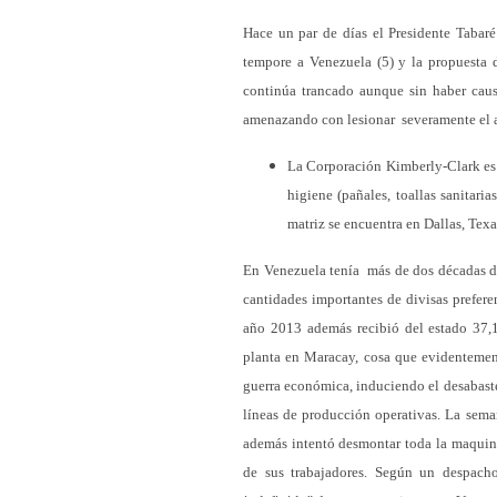
Hace un par de días el Presidente Tabaré
tempore a Venezuela (5) y la propuesta 
continúa trancado aunque sin haber caus
amenazando con lesionar severamente el a
La Corporación Kimberly-Clark es u
higiene (pañales, toallas sanitari
matriz se encuentra en Dallas, Tex
En Venezuela tenía más de dos décadas de
cantidades importantes de divisas prefere
año 2013 además recibió del estado 37,1
planta en Maracay, cosa que evidentement
guerra económica, induciendo el desabaste
líneas de producción operativas. La seman
además intentó desmontar toda la maquinari
de sus trabajadores. Según un despach