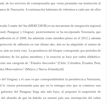
ank, de los servicios de corresponsalía que venía prestando esa institución al
nco de Venezuela. A continuación habremos de referirnos a cada uno de ellos
ercado Común del Sur (MERCOSUR) es un mecanismo de integración regional
rasil, Paraguay y Uruguay; posteriormente se ha incorporado Venezuela, que
 adhesión en el 2006, fue admitida como miembro pleno en el 2012 y además
protocolo de adhesión en este último año, aún no ha adquirido el estatus de
z, más no tiene voto. La presidencia del bloque corresponde, por períodos de
sidentes de los países miembros y la rotación se hace por orden alfabético.
xiste una categoría de
“Estados Asociados”
(Chile, Colombia, Ecuador, Perú,
dos Observadores”
(Méjico y Nueva Zelanda)
(4).
no del Uruguay y el caso es que correspondiéndole la presidencia a Venezuela,
sil lo vienen presionando para que no la entregue sino que se comience una
l gobierno del Paraguay llega aún más lejos, al proponer la suspensión de
 del absurdo de que ha habido en nuestro país una interrupción del orden