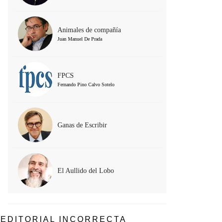
Animales de compañía
Juan Manuel De Prada
FPCS
Fernando Pino Calvo Sotelo
Ganas de Escribir
El Aullido del Lobo
EDITORIAL INCORRECTA