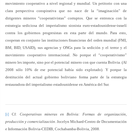
movimiento cooperativo a nivel regional y mundial. Un petitorio con una
clara perspectiva conspirativa que no nace de la “imaginación” de
dirigentes mineros “cooperativistas” corruptos. Que se entronca con la
estrategia sediciosa del imperialismo sionista euro-estadounidense-israelí
contra los gobiernos progresistas en esta parte del mundo. Para esto,
cooperan en conjunto las instituciones financieras del orden mundial (FMI,
BM, BID, USAID), sus agencias y ONGs para la sedición y el terror y el
movimiento cooperativo internacional. No porque el “cooperativismo”
minero les importe, sino por el potencial minero con que cuenta Bolivia. (Al
2008 sólo 10% de ese potencial había sido explotado). Y porque la
destitución del actual gobierno boliviano forma parte de la estrategia
restauradora del imperialismo estadounidense en América del Sur.
[i]
Cf:
Cooperativas mineras en Bolivia: Formas de organización,
producción y comercialización
. Jocelyn Michard-Centro de Documentación
e Información Bolivia-CEDIB, Cochabamba-Bolivia, 2008.