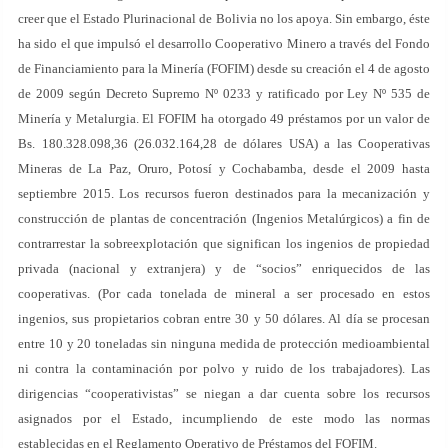
creer que el Estado Plurinacional de Bolivia no los apoya. Sin embargo, éste
ha sido el que impulsó el desarrollo Cooperativo Minero a través del Fondo
de Financiamiento para la Minería (FOFIM) desde su creación el 4 de agosto
de 2009 según Decreto Supremo Nº 0233 y ratificado por Ley Nº 535 de
Minería y Metalurgia. El FOFIM ha otorgado 49 préstamos por un valor de
Bs. 180.328.098,36 (26.032.164,28 de dólares USA) a las Cooperativas
Mineras de La Paz, Oruro, Potosí y Cochabamba, desde el 2009 hasta
septiembre 2015. Los recursos fueron destinados para la mecanización y
construcción de plantas de concentración (Ingenios Metalúrgicos) a fin de
contrarrestar la sobreexplotación que significan los ingenios de propiedad
privada (nacional y extranjera) y de “socios” enriquecidos de las
cooperativas. (Por cada tonelada de mineral a ser procesado en estos
ingenios, sus propietarios cobran entre 30 y 50 dólares. Al día se procesan
entre 10 y 20 toneladas sin ninguna medida de protección medioambiental
ni contra la contaminación por polvo y ruido de los trabajadores). Las
dirigencias “cooperativistas” se niegan a dar cuenta sobre los recursos
asignados por el Estado, incumpliendo de este modo las normas
establecidas en el Reglamento Operativo de Préstamos del FOFIM.