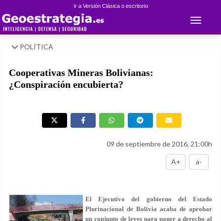
Ir a Versión Clásica o escritorio
Toggle 
POLÍTICA
Cooperativas Mineras Bolivianas:
¿Conspiración encubierta?
09 de septiembre de 2016, 21:00h
A+
a-
El Ejecutivo del gobierno del Estado
Plurinacional de Bolivia acaba de aprobar
un conjunto de leyes para poner a derecho al