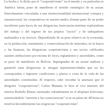
Lo hecho y lo dicho por el “cooperativismo” en el mundo y en particular en
América latina, pone de manifiesto el sentido estratégico de su actuar.
Estrechamente vinculadas a una institucionalidad internacional corrupta y
transnacional, las cooperativas en nuestro medio, forman parte de un poder
encubierto para hacer, de sus dirigencias, burocracias rentistas explotadoras
del trabajo y del ingreso de sus propios “socios” y de trabajadores
asalariados a su servicio. Dependiendo de su peso relativo en la economía,
en la producción, tratamiento y comercialización de minerales, en la banca
y las finanzas, las dirigencias cooperativistas y sus socios calificados
asumen atribuciones por encima de leyes, reglamentos y autoridades, como
se puso de manifiesto en Bolivia. Impregnadas de un actuar mafioso y
gansteril estas dirigencias se arrogan representatividades que no les
corresponden e imponen condiciones y plazos a costa de la vida de las
autoridades constituidas. Al respecto, cabe recordar la amenaza que el
dirigente “cooperativista”, Carlos Mamani, le hizo al vice ministro del
interior Rodolfo Illanes, asesinado cobardemente en el altiplano boliviano,
sentenciándolo “atenerse a las consecuencias” si en un plazo de 48 horas no
resolvía favorablemente las exigencias “cooperativistas”.