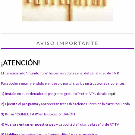
AVISO IMPORTANTE
¡ATENCIÓN!
El denominado "mundo libre" ha censurado la señal del canal ruso de TV RT.
Para poder seguir viéndolo en nuestro portal siga las instrucciones siguientes:
1) Instale
en su ordenador el programa gratuito Proton VPN desde
aquí:
2) Ejecute el programa
y aparecerán tres Ubicaciones libres en la parte izquierda
3) Pulse "CONECTAR"
en la ubicación JAPÓN
4) Vuelva a entrar en nuestra web
y ya podrá disfrutar de la señal de RT TV
5) Maldiga
a los cabecillas del "mundo libre" y a sus ancestros