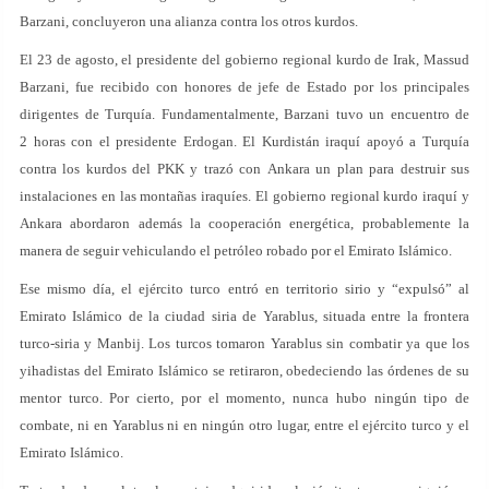
Barzani, concluyeron una alianza contra los otros kurdos.
El 23 de agosto, el presidente del gobierno regional kurdo de Irak, Massud
Barzani, fue recibido con honores de jefe de Estado por los principales
dirigentes de Turquía. Fundamentalmente, Barzani tuvo un encuentro de
2 horas con el presidente Erdogan. El Kurdistán iraquí apoyó a Turquía
contra los kurdos del PKK y trazó con Ankara un plan para destruir sus
instalaciones en las montañas iraquíes. El gobierno regional kurdo iraquí y
Ankara abordaron además la cooperación energética, probablemente la
manera de seguir vehiculando el petróleo robado por el Emirato Islámico.
Ese mismo día, el ejército turco entró en territorio sirio y “expulsó” al
Emirato Islámico de la ciudad siria de Yarablus, situada entre la frontera
turco-siria y Manbij. Los turcos tomaron Yarablus sin combatir ya que los
yihadistas del Emirato Islámico se retiraron, obedeciendo las órdenes de su
mentor turco. Por cierto, por el momento, nunca hubo ningún tipo de
combate, ni en Yarablus ni en ningún otro lugar, entre el ejército turco y el
Emirato Islámico.