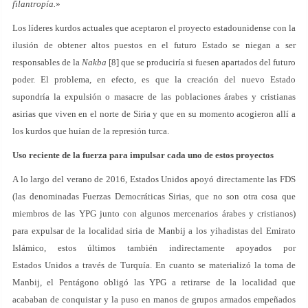
filantropía.
»
Los líderes kurdos actuales que aceptaron el proyecto estadounidense con la
ilusión de obtener altos puestos en el futuro Estado se niegan a ser
responsables de la
Nakba
[8] que se produciría si fuesen apartados del futuro
poder. El problema, en efecto, es que la creación del nuevo Estado
supondría la expulsión o masacre de las poblaciones árabes y cristianas
asirias que viven en el norte de Siria y que en su momento acogieron allí a
los kurdos que huían de la represión turca.
Uso reciente de la fuerza para impulsar cada uno de estos proyectos
A lo largo del verano de 2016, Estados Unidos apoyó directamente las FDS
(las denominadas Fuerzas Democráticas Sirias, que no son otra cosa que
miembros de las YPG junto con algunos mercenarios árabes y cristianos)
para expulsar de la localidad siria de Manbij a los yihadistas del Emirato
Islámico, estos últimos también indirectamente apoyados por
Estados Unidos a través de Turquía. En cuanto se materializó la toma de
Manbij, el Pentágono obligó las YPG a retirarse de la localidad que
acababan de conquistar y la puso en manos de grupos armados empeñados