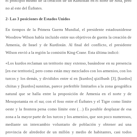
el principio mismo de la creación de un Kurdistán en el norte de Siria, pero
no al este del Éufrates.
2- Las 3 posiciones de Estados Unidos
En tiempos de la Primera Guerra Mundial, el presidente estadounidense
Woodrow Wilson había incluido entre sus objetivos de guerra la creación de
Armenia, de Israel y de Kurdistán. Al final del conflicto, el presidente
Wilson envió a la región la comisión King-Crane. Esta última indicó:
«Los kurdos reclaman un territorio muy extenso, basándose en su presencia
[en ese territorio], pero como están muy mezclados con los armenios, con los
turcos y los demás, y divididos entre sí en [kurdos] qizilbash [3], [kurdos]
chiitas y [kurdos] sunnitas, parece preferible limitarlos a la zona geográfica
natural que se halla entre la proposición de Armenia en el norte y de
Mesopotamia en el sur, con el foso entre el Éufrates y el Tigre como límite
oeste y la frontera persa como límite este (…) Es posible desplazar de esa
zona a la mayor parte de los turcos y los armenios, que son poco numerosos,
mediante un intercambio voluntario de población y obtener así una
provincia de alrededor de un millón y medio de habitantes, casi todos