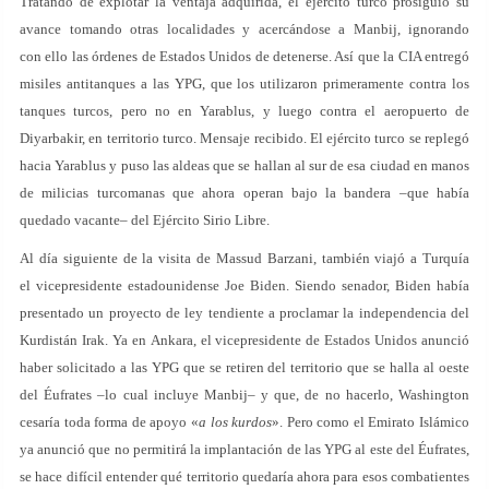
Tratando de explotar la ventaja adquirida, el ejército turco prosiguió su
avance tomando otras localidades y acercándose a Manbij, ignorando
con ello las órdenes de Estados Unidos de detenerse. Así que la CIA entregó
misiles antitanques a las YPG, que los utilizaron primeramente contra los
tanques turcos, pero no en Yarablus, y luego contra el aeropuerto de
Diyarbakir, en territorio turco. Mensaje recibido. El ejército turco se replegó
hacia Yarablus y puso las aldeas que se hallan al sur de esa ciudad en manos
de milicias turcomanas que ahora operan bajo la bandera –que había
quedado vacante– del Ejército Sirio Libre.
Al día siguiente de la visita de Massud Barzani, también viajó a Turquía
el vicepresidente estadounidense Joe Biden. Siendo senador, Biden había
presentado un proyecto de ley tendiente a proclamar la independencia del
Kurdistán Irak. Ya en Ankara, el vicepresidente de Estados Unidos anunció
haber solicitado a las YPG que se retiren del territorio que se halla al oeste
del Éufrates –lo cual incluye Manbij– y que, de no hacerlo, Washington
cesaría toda forma de apoyo «
a los kurdos
». Pero como el Emirato Islámico
ya anunció que no permitirá la implantación de las YPG al este del Éufrates,
se hace difícil entender qué territorio quedaría ahora para esos combatientes