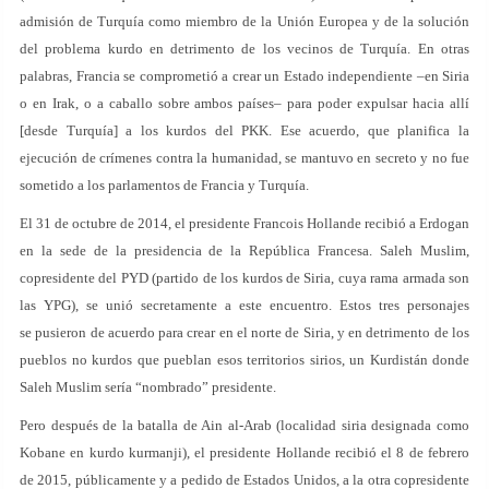
admisión de Turquía como miembro de la Unión Europea y de la solución
del problema kurdo en detrimento de los vecinos de Turquía. En otras
palabras, Francia se comprometió a crear un Estado independiente –en Siria
o en Irak, o a caballo sobre ambos países– para poder expulsar hacia allí
[desde Turquía] a los kurdos del PKK. Ese acuerdo, que planifica la
ejecución de crímenes contra la humanidad, se mantuvo en secreto y no fue
sometido a los parlamentos de Francia y Turquía.
El 31 de octubre de 2014, el presidente Francois Hollande recibió a Erdogan
en la sede de la presidencia de la República Francesa. Saleh Muslim,
copresidente del PYD (partido de los kurdos de Siria, cuya rama armada son
las YPG), se unió secretamente a este encuentro. Estos tres personajes
se pusieron de acuerdo para crear en el norte de Siria, y en detrimento de los
pueblos no kurdos que pueblan esos territorios sirios, un Kurdistán donde
Saleh Muslim sería “nombrado” presidente.
Pero después de la batalla de Ain al-Arab (localidad siria designada como
Kobane en kurdo kurmanji), el presidente Hollande recibió el 8 de febrero
de 2015, públicamente y a pedido de Estados Unidos, a la otra copresidente