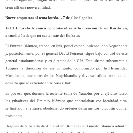
crear allí una nueva entidad.
Nueve respuestas al tema kurdo…
7 de ellas ilegales
1- El Emirato Islámico no obstaculizará la creación de un Kurdistán,
a condición de que no sea al este del Éufrates
El Emirato Islámico, creado, en Irak, por el estadounidense John Negroponte
y, posteriormente, por el general David Petraeus, sigue bajo control de este
general estadounidense y ex director de la CIA. Este último subcontrata a
Turquía la dirección de ese conjunto, conformado por la Hermandad
Musulmana, miembros de los Naqchbandis y diversas tribus sunnitas del
desierto que se extiende entre Siria e Irak.
Es por eso que, durante la reciente toma de Yarablus por el ejército turco,
los yihadistas del Emirato Islámico que controlaban esa localidad siria,
se limitaron a retirarse, obedeciendo órdenes de su mentor turco, sin oponer
resistencia.
Después de la batalla de Ain al-Arab (Kobane), el Emirato Islámico admitió