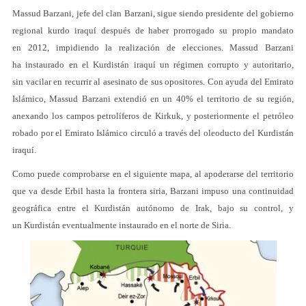
Massud Barzani, jefe del clan Barzani, sigue siendo presidente del gobierno
regional kurdo iraquí después de haber prorrogado su propio mandato
en 2012, impidiendo la realización de elecciones. Massud Barzani
ha instaurado en el Kurdistán iraquí un régimen corrupto y autoritario,
sin vacilar en recurrir al asesinato de sus opositores. Con ayuda del Emirato
Islámico, Massud Barzani extendió en un 40% el territorio de su región,
anexando los campos petrolíferos de Kirkuk, y posteriormente el petróleo
robado por el Emirato Islámico circuló a través del oleoducto del Kurdistán
iraquí.
Como puede comprobarse en el siguiente mapa, al apoderarse del territorio
que va desde Erbil hasta la frontera siria, Barzani impuso una continuidad
geográfica entre el Kurdistán autónomo de Irak, bajo su control, y
un Kurdistán eventualmente instaurado en el norte de Siria.