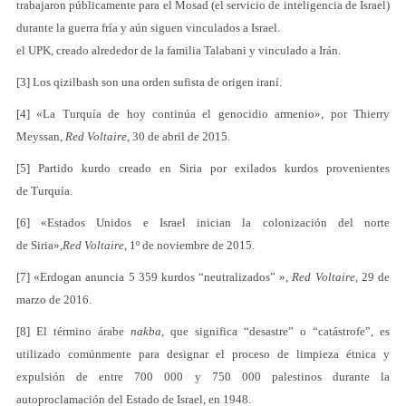
trabajaron públicamente para el Mosad (el servicio de inteligencia de Israel)
durante la guerra fría y aún siguen vinculados a Israel.
el UPK, creado alrededor de la familia Talabani y vinculado a Irán.
[3] Los qizilbash son una orden sufista de origen iraní.
[4] «La Turquía de hoy continúa el genocidio armenio», por Thierry
Meyssan,
Red Voltaire
, 30 de abril de 2015.
[5] Partido kurdo creado en Siria por exilados kurdos provenientes
de Turquía.
[6] «Estados Unidos e Israel inician la colonización del norte
de Siria»,
Red Voltaire
, 1º de noviembre de 2015.
[7] «Erdogan anuncia 5 359 kurdos “neutralizados” »,
Red Voltaire
, 29 de
marzo de 2016.
[8] El término árabe
nakba
, que significa “desastre” o “catástrofe”, es
utilizado comúnmente para designar el proceso de limpieza étnica y
expulsión de entre 700 000 y 750 000 palestinos durante la
autoproclamación del Estado de Israel, en 1948.