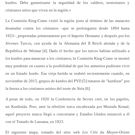
kurdos. Debe garantizarse la seguridad de los caldeos, nestorianos y
cristianos sirios que viven en la región.»
La Comisión King-Crane visitó la región justo al término de las masacres
desatadas contra los cristianos –que se prolongaron desde 1894 hasta
1923–, perpetradas primeramente por el Imperio Otomano y después por los
Jóvenes Turcos, con ayuda de la Alemania del II Reich alemán y de la
República de Weimar [4]. Dado el hecho que los turcos habían utilizado a
los kurdos para masacrar a los cristianos, la Comisión King-Crane se mostró
muy prudente en cuanto a la posibilidad de que los armenios pudiesen vivir
en un Estado kurdo. Esa vieja herida se reabrió recientemente cuando, en
noviembre de 2015, grupos de kurdos del PYD [5] trataron de “kurdizar” por
la fuerza a los cristianos asirios del norte de Siria [6].
A pesar de todo, en 1920 la Conferencia de Sevres creó, en los papeles,
un Kurdistán. Pero, ante la rebelión turca encabezada por Mustafa Kemal,
aquel proyecto nunca llegó a concretarse y Estados Unidos renunció a él
con el Tratado de Lausana, en 1923.
El siguiente mapa, tomado del sitio web
Les Clés du Moyen-Orient