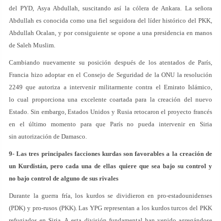
del PYD, Asya Abdullah, suscitando así la cólera de Ankara. La señora
Abdullah es conocida como una fiel seguidora del líder histórico del PKK,
Abdullah Ocalan, y por consiguiente se opone a una presidencia en manos
de Saleh Muslim.
Cambiando nuevamente su posición después de los atentados de París,
Francia hizo adoptar en el Consejo de Seguridad de la ONU la resolución
2249 que autoriza a intervenir militarmente contra el Emirato Islámico,
lo cual proporciona una excelente coartada para la creación del nuevo
Estado. Sin embargo, Estados Unidos y Rusia retocaron el proyecto francés
en el último momento para que París no pueda intervenir en Siria
sin autorización de Damasco.
9- Las tres principales facciones kurdas son favorables a la creación de
un Kurdistán, pero cada una de ellas quiere que sea bajo su control y
no bajo control de alguno de sus rivales
Durante la guerra fría, los kurdos se dividieron en pro-estadounidenses
(PDK) y pro-rusos (PKK). Las YPG representan a los kurdos turcos del PKK
refugiados en Siria. A esta división fundamental han venido agregándose