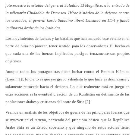
foto muestra la estatua del general Saladino El Magnífico, a la entrada de
la milenaria Ciudadela de Damasco. Héroe histórico de la defensa contra
los cruzados, el general kurdo Saladino liberó Damasco en 1174 y fundó
la dinastía árabe de los Ayubidas.
Los movimientos de fuerzas y las batallas que han marcado este verano en el
norte de Siria no parecen tener sentido para los observadores. El hecho es
que cada una de las fuerzas implicadas persigue tenazmente sus propios
objetivos.
Aunque todos los protagonistas dicen luchar contra el Emirato Islámico
(Daesh [1]), lo cierto es que ese grupo yihadista lo que hace es desplazarse y
solamente retrocede hacia el desierto. Lo que realmente está en juego en
estas acciones es la eventual creación de un Kurdistán en detrimento de las
poblaciones árabes y cristianas del norte de Siria [2].
Veamos un análisis de los objetivos de guerra de las principales fuerzas que
se mueven en el terreno, partiendo del principio básico que la República
Árabe Siria es un Estado soberano y que ninguno de estos actores tiene,
por consiguiente, ningún derecho a arrancarle parte de su territorio para