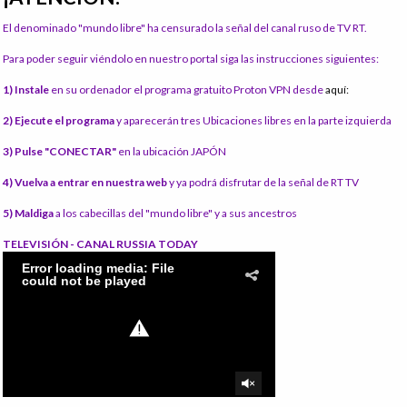
El denominado "mundo libre" ha censurado la señal del canal ruso de TV RT.
Para poder seguir viéndolo en nuestro portal siga las instrucciones siguientes:
1) Instale
en su ordenador el programa gratuito Proton VPN desde
aquí:
2) Ejecute el programa
y aparecerán tres Ubicaciones libres en la parte izquierda
3) Pulse "CONECTAR"
en la ubicación JAPÓN
4) Vuelva a entrar en nuestra web
y ya podrá disfrutar de la señal de RT TV
5) Maldiga
a los cabecillas del "mundo libre" y a sus ancestros
TELEVISIÓN - CANAL RUSSIA TODAY