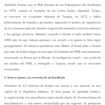
Abdullah Ocalan crea el PKK (Partido de los Trabajadores del Kurdistán)
en 1978, cuando el fundador de los Lobos Grises, Alparslan Turkes,
se convierte en viceprimer ministro de Turquía, en 1975, y habla
públicamente de liquidar a los kurdos, siguiendo el modelo de liquidación
de los cristianos aplicado durante el genocidio desatado contra los armenios
y los griegos pónticos. Damasco concede a Ocalan el asilo político hasta
1998, año en que Ankara amenaza con recurrir a la guerra si Siria sigue
protegiéndolo. El entonces presidente sirio Haffez el-Assad pide a Ocalan
que trate de hallar refugio en otro país. El fundador del PKK será finalmente
secuestrado en Kenya por el Mosad –la inteligencia israelí–, con ayuda de
los kurdos del PDK, y entregado a Turquía, donde aún se encuentra
encarcelado.
5- Irán se opone a la creación de un Kurdistán
Alrededor de 4,5 millones de kurdos son iraníes y son mayoría en una
región de la República Islámica. Si bien gozan de igualdad jurídica,
la región donde son mayoritarios sigue siendo objeto de diversas formas de
discriminación y está menos desarrollada que las regiones de población