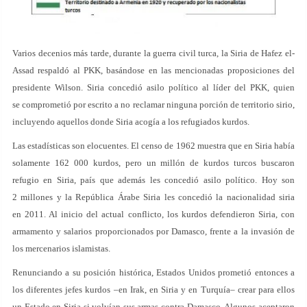
Varios decenios más tarde, durante la guerra civil turca, la Siria de Hafez el-
Assad respaldó al PKK, basándose en las mencionadas proposiciones del
presidente Wilson. Siria concedió asilo político al líder del PKK, quien
se comprometió por escrito a no reclamar ninguna porción de territorio sirio,
incluyendo aquellos donde Siria acogía a los refugiados kurdos.
Las estadísticas son elocuentes. El censo de 1962 muestra que en Siria había
solamente 162 000 kurdos, pero un millón de kurdos turcos buscaron
refugio en Siria, país que además les concedió asilo político. Hoy son
2 millones y la República Árabe Siria les concedió la nacionalidad siria
en 2011. Al inicio del actual conflicto, los kurdos defendieron Siria, con
armamento y salarios proporcionados por Damasco, frente a la invasión de
los mercenarios islamistas.
Renunciando a su posición histórica, Estados Unidos prometió entonces a
los diferentes jefes kurdos –en Irak, en Siria y en Turquía– crear para ellos
un Estado en Siria si volvían sus armas contra Damasco. Algunos aceptaron