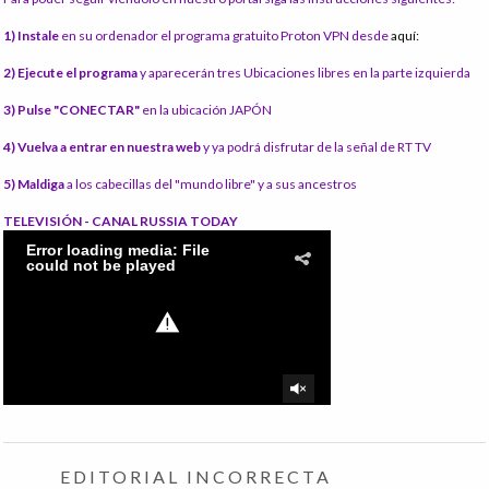
1) Instale
en su ordenador el programa gratuito Proton VPN desde
aquí:
2) Ejecute el programa
y aparecerán tres Ubicaciones libres en la parte izquierda
3) Pulse "CONECTAR"
en la ubicación JAPÓN
4) Vuelva a entrar en nuestra web
y ya podrá disfrutar de la señal de RT TV
5) Maldiga
a los cabecillas del "mundo libre" y a sus ancestros
TELEVISIÓN - CANAL RUSSIA TODAY
EDITORIAL INCORRECTA