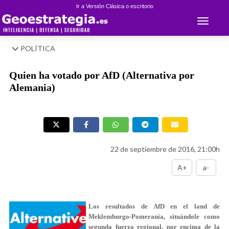
Ir a Versión Clásica o escritorio
Toggle 
POLÍTICA
Quien ha votado por AfD (Alternativa por
Alemania)
22 de septiembre de 2016, 21:00h
A+
a-
Los resultados de AfD en el land de
Meklemburgo-Pomeranía, situándole como
segunda fuerza regional, por encima de la