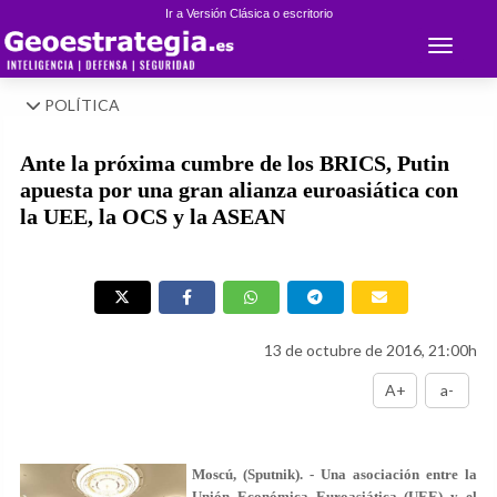
Ir a Versión Clásica o escritorio
Toggle 
POLÍTICA
Ante la próxima cumbre de los BRICS, Putin
apuesta por una gran alianza euroasiática con
la UEE, la OCS y la ASEAN
13 de octubre de 2016, 21:00h
A+
a-
Moscú, (Sputnik). - Una asociación entre la
Unión Económica Euroasiática (UEE) y el