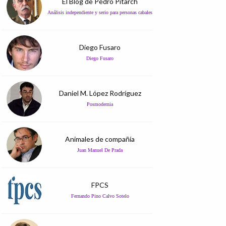
El Blog de Pedro Pitarch
Análisis independiente y serio para personas cabales
Diego Fusaro
Diego Fusaro
Daniel M. López Rodríguez
Posmodernia
Animales de compañía
Juan Manuel De Prada
FPCS
Fernando Pino Calvo Sotelo