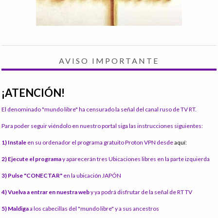
AVISO IMPORTANTE
¡ATENCIÓN!
El denominado "mundo libre" ha censurado la señal del canal ruso de TV RT.
Para poder seguir viéndolo en nuestro portal siga las instrucciones siguientes:
1) Instale
en su ordenador el programa gratuito Proton VPN desde
aquí:
2) Ejecute el programa
y aparecerán tres Ubicaciones libres en la parte izquierda
3) Pulse "CONECTAR"
en la ubicación JAPÓN
4) Vuelva a entrar en nuestra web
y ya podrá disfrutar de la señal de RT TV
5) Maldiga
a los cabecillas del "mundo libre" y a sus ancestros