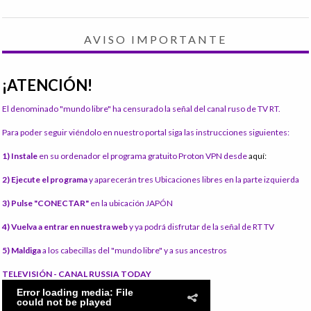
AVISO IMPORTANTE
¡ATENCIÓN!
El denominado "mundo libre" ha censurado la señal del canal ruso de TV RT.
Para poder seguir viéndolo en nuestro portal siga las instrucciones siguientes:
1) Instale
en su ordenador el programa gratuito Proton VPN desde
aquí:
2) Ejecute el programa
y aparecerán tres Ubicaciones libres en la parte izquierda
3) Pulse "CONECTAR"
en la ubicación JAPÓN
4) Vuelva a entrar en nuestra web
y ya podrá disfrutar de la señal de RT TV
5) Maldiga
a los cabecillas del "mundo libre" y a sus ancestros
TELEVISIÓN - CANAL RUSSIA TODAY