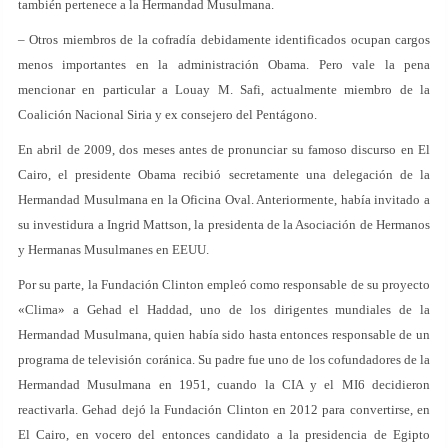
también pertenece a la Hermandad Musulmana.
– Otros miembros de la cofradía debidamente identificados ocupan cargos
menos importantes en la administración Obama. Pero vale la pena
mencionar en particular a Louay M. Safi, actualmente miembro de la
Coalición Nacional Siria y ex consejero del Pentágono.
En abril de 2009, dos meses antes de pronunciar su famoso discurso en El
Cairo, el presidente Obama recibió secretamente una delegación de la
Hermandad Musulmana en la Oficina Oval. Anteriormente, había invitado a
su investidura a Ingrid Mattson, la presidenta de la Asociación de Hermanos
y Hermanas Musulmanes en EEUU.
Por su parte, la Fundación Clinton empleó como responsable de su proyecto
«Clima» a Gehad el Haddad, uno de los dirigentes mundiales de la
Hermandad Musulmana, quien había sido hasta entonces responsable de un
programa de televisión coránica. Su padre fue uno de los cofundadores de la
Hermandad Musulmana en 1951, cuando la CIA y el MI6 decidieron
reactivarla. Gehad dejó la Fundación Clinton en 2012 para convertirse, en
El Cairo, en vocero del entonces candidato a la presidencia de Egipto