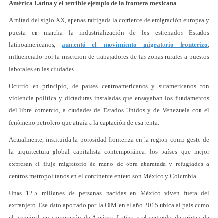
América Latina y el terrible ejemplo de la frontera mexicana
A mitad del siglo XX, apenas mitigada la corriente de emigración europea y
puesta en marcha la industrialización de los estrenados Estados
latinoamericanos,
aumentó el movimiento migratorio fronterizo
,
influenciado por la inserción de trabajadores de las zonas rurales a puestos
laborales en las ciudades.
Ocurrió en principio, de países centroamericanos y suramericanos con
violencia política y dictaduras instaladas que ensayaban los fundamentos
del libre comercio, a ciudades de Estados Unidos y de Venezuela con el
fenómeno petrolero que atraía a la captación de esa renta.
Actualmente, instituida la porosidad fronteriza en la región como gesto de
la arquitectura global capitalista contemporánea, los países que mejor
expresan el flujo migratorio de mano de obra abaratada y refugiados a
centros metropolitanos en el continente entero son México y Colombia.
Unas 12.5 millones de personas nacidas en México viven fuera del
extranjero. Ese dato aportado por la OIM en el año 2015 ubica al país como
el principal en emigración de América Latina y el segundo de origen de