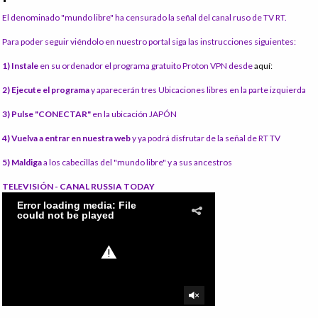
El denominado "mundo libre" ha censurado la señal del canal ruso de TV RT.
Para poder seguir viéndolo en nuestro portal siga las instrucciones siguientes:
1) Instale
en su ordenador el programa gratuito Proton VPN desde
aquí:
2) Ejecute el programa
y aparecerán tres Ubicaciones libres en la parte izquierda
3) Pulse "CONECTAR"
en la ubicación JAPÓN
4) Vuelva a entrar en nuestra web
y ya podrá disfrutar de la señal de RT TV
5) Maldiga
a los cabecillas del "mundo libre" y a sus ancestros
TELEVISIÓN - CANAL RUSSIA TODAY