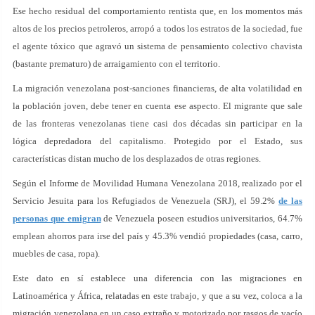
Ese hecho residual del comportamiento rentista que, en los momentos más
altos de los precios petroleros, arropó a todos los estratos de la sociedad, fue
el agente tóxico que agravó un sistema de pensamiento colectivo chavista
(bastante prematuro) de arraigamiento con el territorio.
La migración venezolana post-sanciones financieras, de alta volatilidad en
la población joven, debe tener en cuenta ese aspecto. El migrante que sale
de las fronteras venezolanas tiene casi dos décadas sin participar en la
lógica depredadora del capitalismo. Protegido por el Estado, sus
características distan mucho de los desplazados de otras regiones.
Según el Informe de Movilidad Humana Venezolana 2018, realizado por el
Servicio Jesuita para los Refugiados de Venezuela (SRJ), el 59.2%
de las
personas que emigran
de Venezuela poseen estudios universitarios, 64.7%
emplean ahorros para irse del país y 45.3% vendió propiedades (casa, carro,
muebles de casa, ropa).
Este dato en sí establece una diferencia con las migraciones en
Latinoamérica y África, relatadas en este trabajo, y que a su vez, coloca a la
migración venezolana en un caso extraño y motorizado por rasgos de vacío