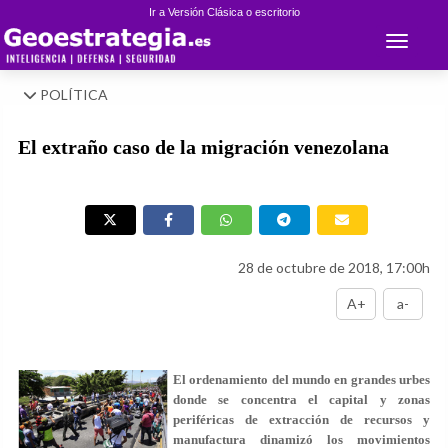
Ir a Versión Clásica o escritorio
Toggle 
POLÍTICA
El extraño caso de la migración venezolana
28 de octubre de 2018, 17:00h
A+
a-
El ordenamiento del mundo en grandes urbes
donde se concentra el capital y zonas
periféricas de extracción de recursos y
manufactura dinamizó los movimientos