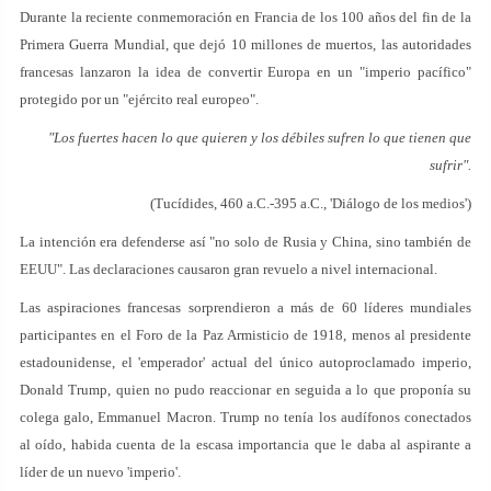
Durante la reciente conmemoración en Francia de los 100 años del fin de la
Primera Guerra Mundial, que dejó 10 millones de muertos, las autoridades
francesas lanzaron la idea de convertir Europa en un "imperio pacífico"
protegido por un "ejército real europeo".
"Los fuertes hacen lo que quieren y los débiles sufren lo que tienen que
sufrir".
(Tucídides, 460 a.C.-395 a.C., 'Diálogo de los medios')
La intención era defenderse así "no solo de Rusia y China, sino también de
EEUU". Las declaraciones causaron gran revuelo a nivel internacional.
Las aspiraciones francesas sorprendieron a más de 60 líderes mundiales
participantes en el Foro de la Paz Armisticio de 1918, menos al presidente
estadounidense, el 'emperador' actual del único autoproclamado imperio,
Donald Trump, quien no pudo reaccionar en seguida a lo que proponía su
colega galo, Emmanuel Macron. Trump no tenía los audífonos conectados
al oído, habida cuenta de la escasa importancia que le daba al aspirante a
líder de un nuevo 'imperio'.