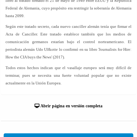
libro al tratado firmado el 21 de mayo de 1949 entre EEUU y la República
Federal de Alemania, cuyo propósito era restringir la soberanía de Alemania
hasta 2099.
Según este tratado secreto, cada nuevo canciller alemán tenía que firmar el
Acta de Canciller. Este tratado establece también que los medios de
comunicación germanos estarían bajo el control norteamericano. El
periodista alemán Udo Ulfkotte lo confirmó en su libro 'Journalists for Hire:
How the CIA buys the News' (2017).
Todos estos hechos indican que el vasallaje europeo será muy difícil de
terminar, pues se necesita una fuerte voluntad popular que no existe
actualmente en la Unión Europea.
Abrir página en versión completa