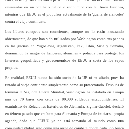
interesadas en un conflicto bélico o económico con la Unión Europea,
mientras que EEUU es el propulsor actualmente de la 'guerra de aranceles'
contra el viejo continente.
Los líderes europeos son conscientes, aunque no lo están mostrando
abiertamente, de que han sido utilizados por Washington como sus peones
en las guerras en Yugoslavia, Afganistán, Irak, Libia, Siria y Somalia,
derramando la sangre de franceses, alemanes y polacos para proteger los
intereses geopolíticos y geoeconómicos de EEUU a costa de los suyos
propios.
En realidad, EEUU nunca ha sido socio de la UE ni su aliado, pues ha
tratado al viejo continente simplemente como su protectorado. Después de
terminar la Segunda Guerra Mundial, Washington ha instalado en Europa
más de 70 bases con cerca de 80.000 soldados estadounidenses. El
exministro de Relaciones Exteriores de Alemania, Sigmar Gabriel, declaró
en febrero pasado que era hora para Alemania y Europa de iniciar su propia
agenda, dado que "EEUU ya no está tomando al mundo como una
comunidad global, sino como una arena de combate donde cada uno busca