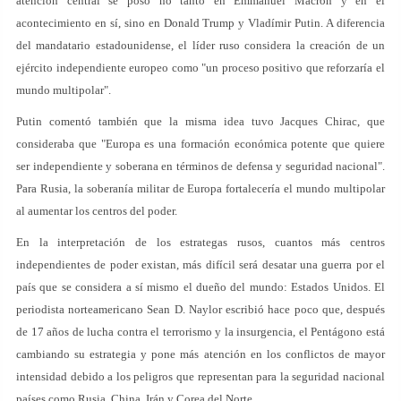
atención central se posó no tanto en Emmanuel Macron y en el
acontecimiento en sí, sino en Donald Trump y Vladímir Putin. A diferencia
del mandatario estadounidense, el líder ruso considera la creación de un
ejército independiente europeo como "un proceso positivo que reforzaría el
mundo multipolar".
Putin comentó también que la misma idea tuvo Jacques Chirac, que
consideraba que "Europa es una formación económica potente que quiere
ser independiente y soberana en términos de defensa y seguridad nacional".
Para Rusia, la soberanía militar de Europa fortalecería el mundo multipolar
al aumentar los centros del poder.
En la interpretación de los estrategas rusos, cuantos más centros
independientes de poder existan, más difícil será desatar una guerra por el
país que se considera a sí mismo el dueño del mundo: Estados Unidos. El
periodista norteamericano Sean D. Naylor escribió hace poco que, después
de 17 años de lucha contra el terrorismo y la insurgencia, el Pentágono está
cambiando su estrategia y pone más atención en los conflictos de mayor
intensidad debido a los peligros que representan para la seguridad nacional
países como Rusia, China, Irán y Corea del Norte.