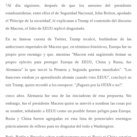
?Al día siguiente, después de que los asesores del presidente
estadounidense, entre ellos el de Seguridad Nacional, John Bolton, apodado
el 'Príncipe de la oscuridad', le explicaran a Trump el contenido del discurso
de Macron, el líder de EEUU replicó disgustado.
En su famosa cuenta de Twitter, Trump recalcó, burlándose de las
ambiciones imperiales de Macron que, en términos históricos, Europa fue su
propio peor enemigo y que, mientras "Macron está sugiriendo formar su
propio ejército para proteger Europa de EEUU, China y Rusia, fue
Alemania" la que inició la Primera y Segunda guerras mundiales". "Los
franceses estaban ya aprendiendo alemán cuando vino EEUU", concluyó su
tuit Trump, quien recordó a los europeos: "¡Paguen por la OTAN o no!".
cinco años. Alemania fue una de las iniciadoras de esta propuesta. Sin
embargo, fue el presidente Macron quien se atrevió a nombrar las cosas por
su nombre, señalando a EEUU como un posible futuro peligro para Europa.
Rusia y China fueron agregadas en esta lista de potenciales enemigos
prácticamente de relleno para no disgustar del todo a Washington.
París, Berlín y Bruselas saben perfectamente que ni Rusia ni China estarían