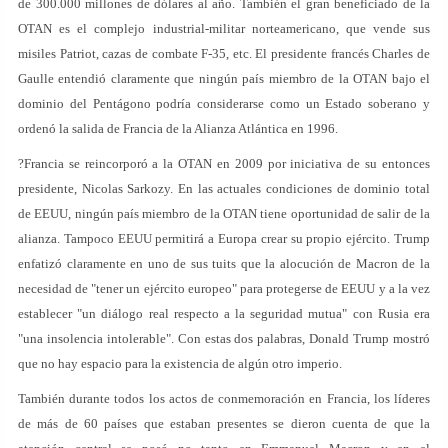
de 300.000 millones de dólares al año. También el gran beneficiado de la
OTAN es el complejo industrial-militar norteamericano, que vende sus
misiles Patriot, cazas de combate F-35, etc. El presidente francés Charles de
Gaulle entendió claramente que ningún país miembro de la OTAN bajo el
dominio del Pentágono podría considerarse como un Estado soberano y
ordenó la salida de Francia de la Alianza Atlántica en 1996.
?Francia se reincorporó a la OTAN en 2009 por iniciativa de su entonces
presidente, Nicolas Sarkozy. En las actuales condiciones de dominio total
de EEUU, ningún país miembro de la OTAN tiene oportunidad de salir de la
alianza. Tampoco EEUU permitirá a Europa crear su propio ejército. Trump
enfatizó claramente en uno de sus tuits que la alocución de Macron de la
necesidad de "tener un ejército europeo" para protegerse de EEUU y a la vez
establecer "un diálogo real respecto a la seguridad mutua" con Rusia era
"una insolencia intolerable". Con estas dos palabras, Donald Trump mostró
que no hay espacio para la existencia de algún otro imperio.
También durante todos los actos de conmemoración en Francia, los líderes
de más de 60 países que estaban presentes se dieron cuenta de que la