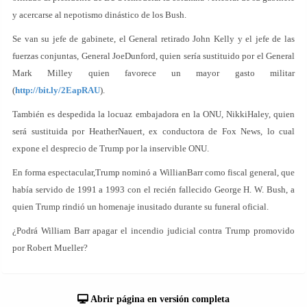
y acercarse al nepotismo dinástico de los Bush.
Se van su jefe de gabinete, el General retirado John Kelly y el jefe de las
fuerzas conjuntas, General JoeDunford, quien sería sustituido por el General
Mark Milley quien favorece un mayor gasto militar
(
http://bit.ly/2EapRAU
).
También es despedida la locuaz embajadora en la ONU, NikkiHaley, quien
será sustituida por HeatherNauert, ex conductora de Fox News, lo cual
expone el desprecio de Trump por la inservible ONU.
En forma espectacular,Trump nominó a WillianBarr como fiscal general, que
había servido de 1991 a 1993 con el recién fallecido George H. W. Bush, a
quien Trump rindió un homenaje inusitado durante su funeral oficial.
¿Podrá William Barr apagar el incendio judicial contra Trump promovido
por Robert Mueller?
Abrir página en versión completa