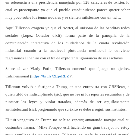
en referencia a una presidencia manejada por 128 caracteres de twitter, lo
cual es preocupante ya que el pueblo estadunidense parece querer saber
muy poco sobre los temas nodales y se sienten satisfechos con un twitt.
Aquí Tillerson exagera ya que el twitter, al unísono de las benditas redes
sociales (López Obrador dixit), forma parte de la panoplia de la
comunicación interactiva de los ciudadanos de la cuarta revolución
industrial cuando a la medieval plutocracia neoliberal le conviene
regresarnos al papiro con el fin de explotar la ignorancia de sus esclavos.
Sobre el zar Vlady Putin, Tillerson comentó que “juega un ajedrez
tridimensional (
https://bit.ly/2EjoRLZ
)”.
Tillerson volvió a fustigar a Trump, en una entrevista con CBSNews, a
quien tildó de indisciplinado (sic), que no lee ni los reportes resumidos y de
pisotear las leyes y violar tratados, además de ser orgullosamente
antintelectual (sic), pregonando que su éxito se debe a seguir sus instintos.
El tuit vengativo de Trump no se hizo esperar, amarrando navajas cual su
costumbre insana: “Mike Pompeo está haciendo un gran trabajo; no estoy
muy orgulloso de su antecesor. Tillerson no tenía la capacidad mental