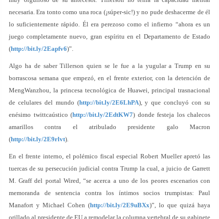
necesaria. Era tonto como una roca (¡súper-sic!) y no pude deshacerme de él
lo suficientemente rápido. Él era perezoso como el infierno “ahora es un
juego completamente nuevo, gran espíritu en el Departamento de Estado
(
http://bit.ly/2Eapfv6
)”.
Algo ha de saber Tillerson quien se le fue a la yugular a Trump en su
borrascosa semana que empezó, en el frente exterior, con la detención de
MengWanzhou, la princesa tecnológica de Huawei, principal trasnacional
de celulares del mundo (
http://bit.ly/2E6LhPA
), y que concluyó con su
enésimo twittcaústico (
http://bit.ly/2EdtKW7
) donde festeja los chalecos
amarillos contra el atribulado presidente galo Macron
(
http://bit.ly/2E9rlvt
).
En el frente interno, el polémico fiscal especial Robert Mueller apretó las
tuercas de su persecución judicial contra Trump la cual, a juicio de Garrett
M. Graff del portal Wired, “se acerca a uno de los peores escenarios con
memoranda de sentencia contra los íntimos socios trumpistas: Paul
Manafort y Michael Cohen (
http://bit.ly/2E9uBXx
)”, lo que quizá haya
orillado al presidente de EU a remodelar la columna vertebral de su gabinete