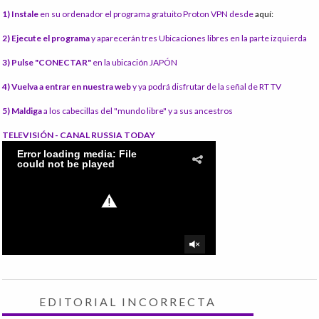
1) Instale
en su ordenador el programa gratuito Proton VPN desde
aquí:
2) Ejecute el programa
y aparecerán tres Ubicaciones libres en la parte izquierda
3) Pulse "CONECTAR"
en la ubicación JAPÓN
4) Vuelva a entrar en nuestra web
y ya podrá disfrutar de la señal de RT TV
5) Maldiga
a los cabecillas del "mundo libre" y a sus ancestros
TELEVISIÓN - CANAL RUSSIA TODAY
EDITORIAL INCORRECTA