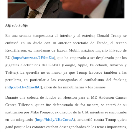
Alfredo Jalife
En una semana tempestuosa al interior y al exterior, Donald Trump se
enfrascó en un duelo con su anterior secretario de Estado, el texano
RexTillerson, ex mandamás de Exxon Mobil: máximo Imperio Privado de
EU (
https://amzn.to/2E9mf2a
), que ha empezado a ser desplazado por los
gigantes electrónicos del GAFAT (Google, Apple, Fa cebook, Amazon y
Twitter). La querella no es menor ya que Trump favorece también a las
petroleras, en particular a las consagradas al canibalismo del fracking
(
http://bit.ly/2EaefhC
), amén de las inmobiliarias y los casinos.
Durante una colecta de fondos en Houston para el MD Anderson Cancer
Center, Tillerson, quien fue defenestrado de fea manera, se enteró de su
sustitución por Mike Pompeo, ex director de la CIA, mientras se encontraba
en un mingitorio (
http://bit.ly/2EaCmwA
), arremetió contra Trump quien
ganó porque los votantes estaban desenganchados de los temas importantes,