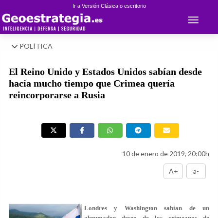
Ir a Versión Clásica o escritorio
Toggle 
POLÍTICA
El Reino Unido y Estados Unidos sabían desde
hacía mucho tiempo que Crimea quería
reincorporarse a Rusia
10 de enero de 2019, 20:00h
A+
a-
Londres y Washington sabían de un
abrumador deseo de los crimeanos de