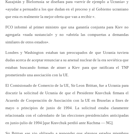
Kazajstán y Bielorrusia se diseñara para «servir de ejemplo a Ucrania» y
«ayudar a persuadir a los que dudan en el proceso y al Gobierno ucraniano
que esta es realmente la mejor oferta que van a recibir «.
FCO informó al primer ministro que una garantía conjunta para Kiev no
agregaría «nada sustancial» y no «abriría las compuertas a demandas
similares de otros estados».
Londres y Washington estaban tan preocupados de que Ucrania tuviera
dudas acerca de aceptar renunciar a su arsenal nuclear de la era soviética que
estaban buscando formas de atraer a Kiev para que ratificara el TNP
prometiendo una asociación con la UE.
El Comisionado de Comercio de la UE, Sir Leon Brittan, fue a Ucrania para
discutir la solicitud de Ucrania de que el Presidente Kravchuk firmara el
Acuerdo de Cooperación de Asociación con la UE en Bruselas a fines de
mayo o principios de junio de 1994. La solicitud estaba claramente
relacionada con el calendario de las elecciones presidenciales anticipadas
en junio-julio de 1994 [que Kravchuk perdió ante Kuchma — NG].
Sir Brittan «se vio obligado a responder que algunos estados miembros