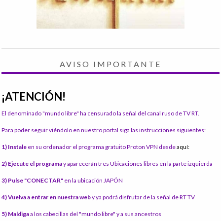
AVISO IMPORTANTE
¡ATENCIÓN!
El denominado "mundo libre" ha censurado la señal del canal ruso de TV RT.
Para poder seguir viéndolo en nuestro portal siga las instrucciones siguientes:
1) Instale
en su ordenador el programa gratuito Proton VPN desde
aquí:
2) Ejecute el programa
y aparecerán tres Ubicaciones libres en la parte izquierda
3) Pulse "CONECTAR"
en la ubicación JAPÓN
4) Vuelva a entrar en nuestra web
y ya podrá disfrutar de la señal de RT TV
5) Maldiga
a los cabecillas del "mundo libre" y a sus ancestros