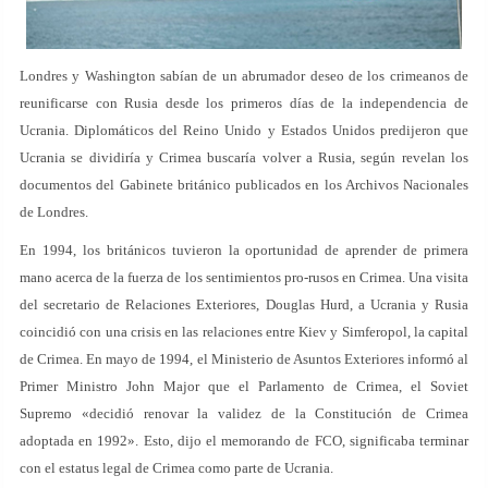
Londres y Washington sabían de un abrumador deseo de los crimeanos de
reunificarse con Rusia desde los primeros días de la independencia de
Ucrania. Diplomáticos del Reino Unido y Estados Unidos predijeron que
Ucrania se dividiría y Crimea buscaría volver a Rusia, según revelan los
documentos del Gabinete británico publicados en los Archivos Nacionales
de Londres.
En 1994, los británicos tuvieron la oportunidad de aprender de primera
mano acerca de la fuerza de los sentimientos pro-rusos en Crimea. Una visita
del secretario de Relaciones Exteriores, Douglas Hurd, a Ucrania y Rusia
coincidió con una crisis en las relaciones entre Kiev y Simferopol, la capital
de Crimea. En mayo de 1994, el Ministerio de Asuntos Exteriores informó al
Primer Ministro John Major que el Parlamento de Crimea, el Soviet
Supremo «decidió renovar la validez de la Constitución de Crimea
adoptada en 1992». Esto, dijo el memorando de FCO, significaba terminar
con el estatus legal de Crimea como parte de Ucrania.