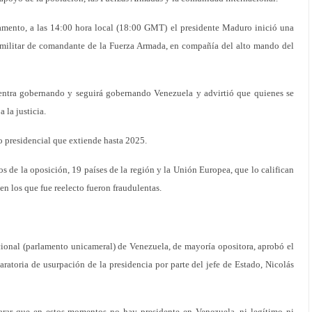
rlamento, a las 14:00 hora local (18:00 GMT) el presidente Maduro inició una
je militar de comandante de la Fuerza Armada, en compañía del alto mando del
uentra gobernando y seguirá gobernando Venezuela y advirtió que quienes se
 la justicia.
 presidencial que extiende hasta 2025.
 de la oposición, 19 países de la región y la Unión Europea, que lo califican
en los que fue reelecto fueron fraudulentas.
al (parlamento unicameral) de Venezuela, de mayoría opositora, aprobó el
ratoria de usurpación de la presidencia por parte del jefe de Estado, Nicolás
rar que en estos momentos no hay presidente en Venezuela, ni legítimo ni