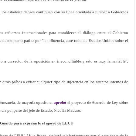
ue los estadounidenses continúan con su línea orientada a tumbar a Gobiernos
s esfuerzos internacionales para restablecer el diálogo entre el Gobierno
 de momento patina por "la influencia, ante todo, de Estados Unidos sobre el
do a un sector de la oposición en irreconciliable y esto es muy lamentable",
 otros países a evitar cualquier tipo de injerencia en los asuntos internos de
enezuela, de mayoría opositora,
aprobó
el proyecto de Acuerdo de Ley sobre
encia por parte del jefe de Estado, Nicolás Maduro.
o Guaidó para expresarle el apoyo de EEUU
te de EEUU, Mike Pence, dialogó telefónicamente con el presidente de la