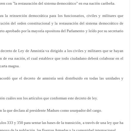
oren con "la restauración del sistema democrático" en esa nación caribeña.
a la reinserción democrática para los funcionarios, civiles y militares que
tución del orden constitucional y la restauración del sistema democrático de
eto aprobado por la mayoría opositora del Parlamento y leído por su secretario
ecreto de Ley de Amnistía va dirigido a los civiles y militares que se hayan
n de esa nación, el cual establece que todo ciudadano deberá colaborar en el
 carta magna.
cordó que el decreto de amnistía será distribuido en todas las unidades y
ón cuáles son los artículos que conforman este decreto de ley.
n la que declara al presidente Maduro como usurpador del cargo.
los 333 y 350 para sentar las bases de la transición, a través de una ley que ha
 apoyo de la población, las Fuerzas Armadas y la comunidad internacional.