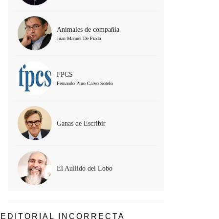
Animales de compañía
Juan Manuel De Prada
FPCS
Fernando Pino Calvo Sotelo
Ganas de Escribir
El Aullido del Lobo
EDITORIAL INCORRECTA