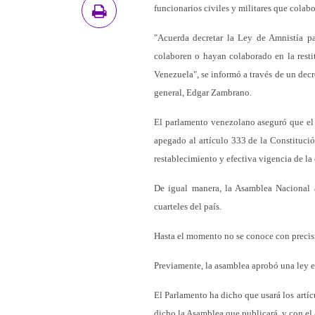
funcionarios civiles y militares que colab
"Acuerda decretar la Ley de Amnistía par
colaboren o hayan colaborado en la resti
Venezuela", se informó a través de un decr
general, Edgar Zambrano.
El parlamento venezolano aseguró que el d
apegado al artículo 333 de la Constitució
restablecimiento y efectiva vigencia de la
De igual manera, la Asamblea Nacional a
cuarteles del país.
Hasta el momento no se conoce con precisi
Previamente, la asamblea aprobó una ley e
El Parlamento ha dicho que usará los artícu
dicho la Asamblea que publicará, y con el