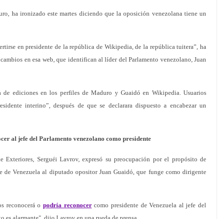
ro, ha ironizado este martes diciendo que la oposición venezolana tiene un
ertirse en presidente de la república de Wikipedia, de la república tuitera”, ha
cambios en esa web, que identifican al líder del Parlamento venezolano, Juan
 de ediciones en los perfiles de Maduro y Guaidó en Wikipedia. Usuarios
residente interino”, después de que se declarara dispuesto a encabezar un
ocer al jefe del Parlamento venezolano como presidente
Exteriores, Serguéi Lavrov, expresó su preocupación por el propósito de
 de Venezuela al diputado opositor Juan Guaidó, que funge como dirigente
os reconocerá o
podría reconocer
como presidente de Venezuela al jefe del
 es alarmante", dijo Lavrov en una rueda de prensa.