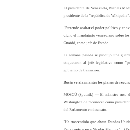
El presidente de Venezuela, Nicolás Madu
presidente de la “república de Wikipedia”.
“Pretende asaltar el poder político y conv
dicho el mandatario venezolano sobre los 
Guaidó, como jefe de Estado.
La semana pasada se produjo una guerra
etiquetaron al jefe legislativo como “p
gobierno de transición.
Rusia ve alarmantes los planes de recon
MOSCÚ (Sputnik) — El ministro ruso de 
Washington de reconocer como presidente
del Parlamento en desacato.
"Ha trascendido que ahora Estados Unid
Parlamento y no a Nicolás Maduro (…) Esto