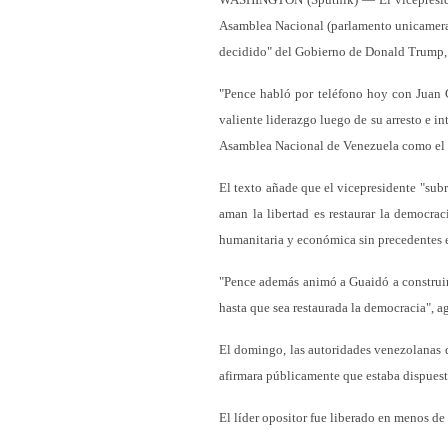
Asamblea Nacional (parlamento unicameral
decidido" del Gobierno de Donald Trump, 
"Pence habló por teléfono hoy con Juan 
valiente liderazgo luego de su arresto e i
Asamblea Nacional de Venezuela como el ú
El texto añade que el vicepresidente "sub
aman la libertad es restaurar la democraci
humanitaria y económica sin precedentes en
"Pence además animó a Guaidó a construir
hasta que sea restaurada la democracia", a
El domingo, las autoridades venezolanas 
afirmara públicamente que estaba dispuesto
El líder opositor fue liberado en menos de