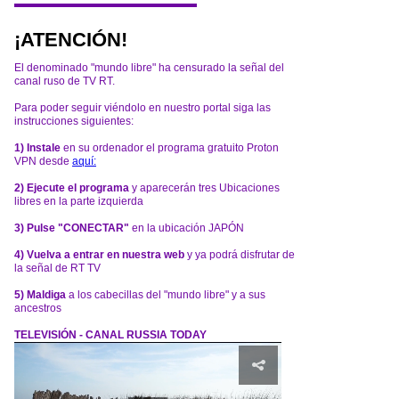
¡ATENCIÓN!
El denominado "mundo libre" ha censurado la señal del
canal ruso de TV RT.
Para poder seguir viéndolo en nuestro portal siga las
instrucciones siguientes:
1) Instale
en su ordenador el programa gratuito Proton
VPN desde
aquí:
2) Ejecute el programa
y aparecerán tres Ubicaciones
libres en la parte izquierda
3) Pulse "CONECTAR"
en la ubicación JAPÓN
4) Vuelva a entrar en nuestra web
y ya podrá disfrutar de
la señal de RT TV
5) Maldiga
a los cabecillas del "mundo libre" y a sus
ancestros
TELEVISIÓN - CANAL RUSSIA TODAY