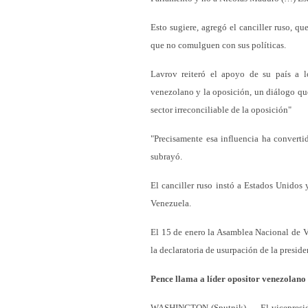
Esto sugiere, agregó el canciller ruso, q
que no comulguen con sus políticas.
Lavrov reiteró el apoyo de su país a lo
venezolano y la oposición, un diálogo que
sector irreconciliable de la oposición"
"Precisamente esa influencia ha converti
subrayó.
El canciller ruso instó a Estados Unidos y
Venezuela.
El 15 de enero la Asamblea Nacional de V
la declaratoria de usurpación de la presid
Pence llama a líder opositor venezolan
WASHINGTON (Sputnik) — El vicepresiden