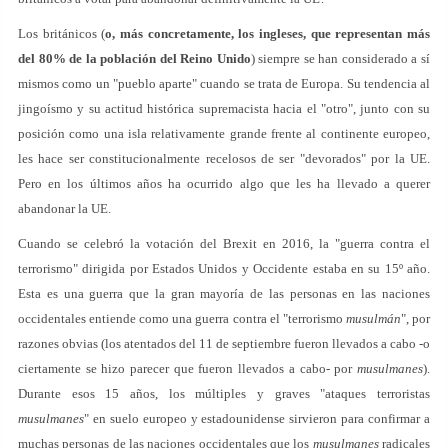
Los británicos (
o, más concretamente, los ingleses, que representan más
del 80% de la población del Reino Unido
) siempre se han considerado a sí
mismos como un "pueblo aparte" cuando se trata de Europa. Su tendencia al
jingoísmo y su actitud histórica supremacista hacia el "otro", junto con su
posición como una isla relativamente grande frente al continente europeo,
les hace ser constitucionalmente recelosos de ser "devorados" por la UE.
Pero en los últimos años ha ocurrido algo que les ha llevado a querer
abandonar la UE.
Cuando se celebró la votación del Brexit en 2016, la "guerra contra el
terrorismo" dirigida por Estados Unidos y Occidente estaba en su 15º año.
Esta es una guerra que la gran mayoría de las personas en las naciones
occidentales entiende como una guerra contra el "terrorismo
musulmán
", por
razones obvias (los atentados del 11 de septiembre fueron llevados a cabo -o
ciertamente se hizo parecer que fueron llevados a cabo- por
musulmanes
).
Durante esos 15 años, los múltiples y graves "ataques terroristas
musulmanes
" en suelo europeo y estadounidense sirvieron para confirmar a
muchas personas de las naciones occidentales que los
musulmanes
radicales