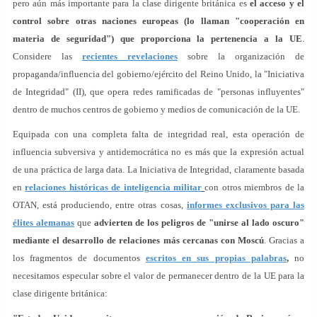
pero aún más importante para la clase dirigente británica es
el acceso y el
control sobre otras naciones europeas (lo llaman "cooperación en
materia de seguridad") que proporciona la pertenencia a la UE
.
Considere las
recientes revelaciones
sobre la organización de
propaganda/influencia del gobierno/ejército del Reino Unido, la "Iniciativa
de Integridad" (II), que opera redes ramificadas de "personas influyentes"
dentro de muchos centros de gobierno y medios de comunicación de la UE.
Equipada con una completa falta de integridad real, esta operación de
influencia subversiva y antidemocrática no es más que la expresión actual
de una práctica de larga data. La Iniciativa de Integridad, claramente basada
en
relaciones históricas de inteligencia militar
con otros miembros de la
OTAN, está produciendo, entre otras cosas,
informes exclusivos para las
élites alemanas
que
advierten de los peligros de "unirse al lado oscuro"
mediante el desarrollo de relaciones más cercanas con Moscú
. Gracias a
los fragmentos de documentos
escritos en sus propias palabras
,
no
necesitamos especular sobre el valor de permanecer dentro de la UE para la
clase dirigente británica: