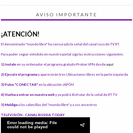
AVISO IMPORTANTE
¡ATENCIÓN!
El denominado "mundo libre" ha censurado la señal del canal ruso de TV RT.
Para poder seguir viéndolo en nuestro portal siga las instrucciones siguientes:
1) Instale
en su ordenador el programa gratuito Proton VPN desde
aquí:
2) Ejecute el programa
y aparecerán tres Ubicaciones libres en la parte izquierda
3) Pulse "CONECTAR"
en la ubicación JAPÓN
4) Vuelva a entrar en nuestra web
y ya podrá disfrutar de la señal de RT TV
5) Maldiga
a los cabecillas del "mundo libre" y a sus ancestros
TELEVISIÓN - CANAL RUSSIA TODAY