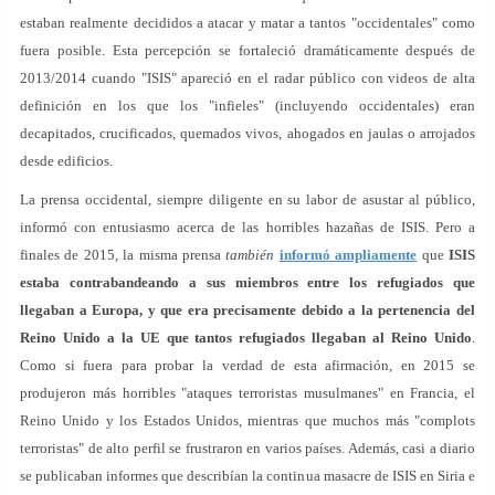
estaban realmente decididos a atacar y matar a tantos "occidentales" como
fuera posible. Esta percepción se fortaleció dramáticamente después de
2013/2014 cuando "ISIS" apareció en el radar público con videos de alta
definición en los que los "infieles" (incluyendo occidentales) eran
decapitados, crucificados, quemados vivos, ahogados en jaulas o arrojados
desde edificios.
La prensa occidental, siempre diligente en su labor de asustar al público,
informó con entusiasmo acerca de las horribles hazañas de ISIS. Pero a
finales de 2015, la misma prensa
también
informó ampliamente
que
ISIS
estaba contrabandeando a sus miembros entre los refugiados que
llegaban a Europa, y que era precisamente debido a la pertenencia del
Reino Unido a la UE que tantos refugiados llegaban al Reino Unido
.
Como si fuera para probar la verdad de esta afirmación, en 2015 se
produjeron más horribles "ataques terroristas musulmanes" en Francia, el
Reino Unido y los Estados Unidos, mientras que muchos más "complots
terroristas" de alto perfil se frustraron en varios países. Además, casi a diario
se publicaban informes que describían la continua masacre de ISIS en Siria e