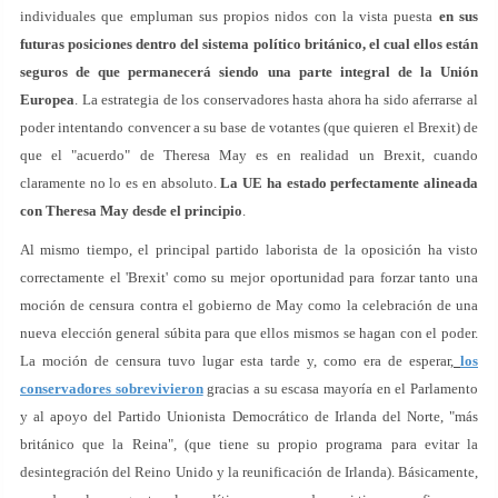
individuales que empluman sus propios nidos con la vista puesta
en sus
futuras posiciones dentro del sistema político británico, el cual ellos están
seguros de que permanecerá siendo una parte integral de la Unión
Europea
. La estrategia de los conservadores hasta ahora ha sido aferrarse al
poder intentando convencer a su base de votantes (que quieren el Brexit) de
que el "acuerdo" de Theresa May es en realidad un Brexit, cuando
claramente no lo es en absoluto.
La UE ha estado perfectamente alineada
con Theresa May desde el principio
.
Al mismo tiempo, el principal partido laborista de la oposición ha visto
correctamente el 'Brexit' como su mejor oportunidad para forzar tanto una
moción de censura contra el gobierno de May como la celebración de una
nueva elección general súbita para que ellos mismos se hagan con el poder.
La moción de censura tuvo lugar esta tarde y, como era de esperar,
los
conservadores sobrevivieron
gracias a su escasa mayoría en el Parlamento
y al apoyo del Partido Unionista Democrático de Irlanda del Norte, "más
británico que la Reina", (que tiene su propio programa para evitar la
desintegración del Reino Unido y la reunificación de Irlanda). Básicamente,