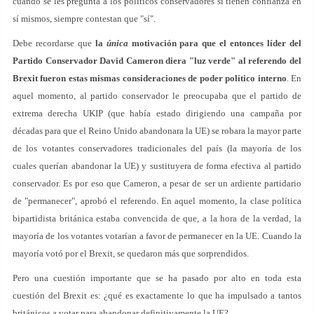
cuando se les pregunta a los políticos conservadores si tienen confianza en
sí mismos, siempre contestan que "sí".
Debe recordarse que
la
única
motivación para que el entonces líder del
Partido Conservador David Cameron diera "luz verde" al referendo del
Brexit fueron estas mismas consideraciones de poder político interno
. En
aquel momento, al partido conservador le preocupaba que el partido de
extrema derecha UKIP (que había estado dirigiendo una campaña por
décadas para que el Reino Unido abandonara la UE) se robara la mayor parte
de los votantes conservadores tradicionales del país (la mayoría de los
cuales querían abandonar la UE) y sustituyera de forma efectiva al partido
conservador. Es por eso que Cameron, a pesar de ser un ardiente partidario
de "permanecer", aprobó el referendo. En aquel momento, la clase política
bipartidista británica estaba convencida de que, a la hora de la verdad, la
mayoría de los votantes votarían a favor de permanecer en la UE. Cuando la
mayoría votó por el Brexit, se quedaron más que sorprendidos.
Pero una cuestión importante que se ha pasado por alto en toda esta
cuestión del Brexit es: ¿qué es exactamente lo que ha impulsado a tantos
británicos a votar para abandonar definitivamente la UE?