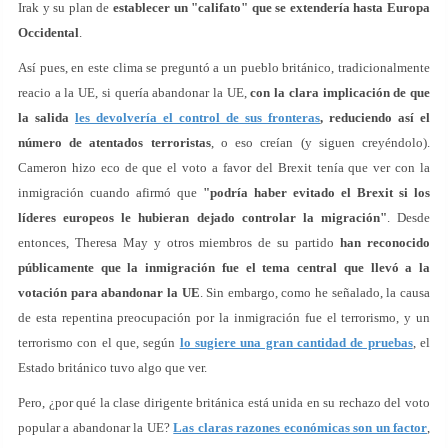
Irak y su plan de
establecer un "califato" que se extendería hasta Europa
Occidental
.
Así pues, en este clima se preguntó a un pueblo británico, tradicionalmente
reacio a la UE, si quería abandonar la UE,
con la clara implicación de que
la salida
les devolvería el control de sus fronteras
, reduciendo así el
número de atentados terroristas
, o eso creían (y siguen creyéndolo).
Cameron hizo eco de que el voto a favor del Brexit tenía que ver con la
inmigración cuando afirmó que
"podría haber evitado el Brexit si los
líderes europeos le hubieran dejado controlar la migración"
. Desde
entonces, Theresa May y otros miembros de su partido
han reconocido
públicamente que la inmigración fue el tema central que llevó a la
votación para abandonar la UE
. Sin embargo, como he señalado, la causa
de esta repentina preocupación por la inmigración fue el terrorismo, y un
terrorismo con el que, según
lo sugiere una gran cantidad de pruebas
, el
Estado británico tuvo algo que ver.
Pero, ¿por qué la clase dirigente británica está unida en su rechazo del voto
popular a abandonar la UE?
Las claras razones económicas son un factor
,