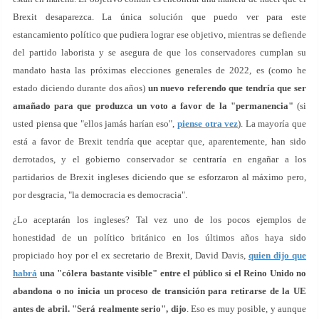
Brexit desaparezca. La única solución que puedo ver para este
estancamiento político que pudiera lograr ese objetivo, mientras se defiende
del partido laborista y se asegura de que los conservadores cumplan su
mandato hasta las próximas elecciones generales de 2022, es (como he
estado diciendo durante dos años)
un nuevo referendo que tendría que ser
amañado para que produzca un voto a favor de la "permanencia"
(si
usted piensa que "ellos jamás harían eso",
piense otra vez
). La mayoría que
está a favor de Brexit tendría que aceptar que, aparentemente, han sido
derrotados, y el gobierno conservador se centraría en engañar a los
partidarios de Brexit ingleses diciendo que se esforzaron al máximo pero,
por desgracia, "la democracia es democracia".
¿Lo aceptarán los ingleses? Tal vez uno de los pocos ejemplos de
honestidad de un político británico en los últimos años haya sido
propiciado hoy por el ex secretario de Brexit, David Davis,
quien dijo que
habrá
una "cólera bastante visible" entre el público si el Reino Unido no
abandona o no inicia un proceso de transición para retirarse de la UE
antes de abril. "Será realmente serio", dijo
. Eso es muy posible, y aunque