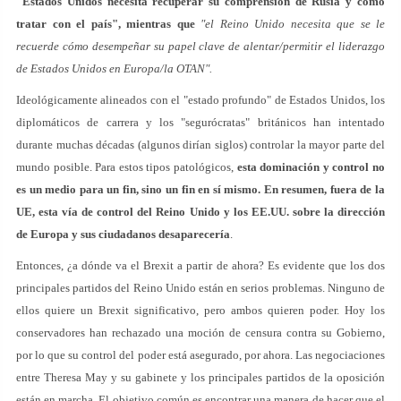
"Estados Unidos necesita recuperar su comprensión de Rusia y cómo
tratar con el país", mientras que
"el Reino Unido necesita que se le
recuerde cómo desempeñar su papel clave de alentar/permitir el liderazgo
de Estados Unidos en Europa/la OTAN"
.
Ideológicamente alineados con el "estado profundo" de Estados Unidos, los
diplomáticos de carrera y los "segurócratas" británicos han intentado
durante muchas décadas (algunos dirían siglos) controlar la mayor parte del
mundo posible. Para estos tipos patológicos,
esta dominación y control no
es un medio para un fin, sino un fin en sí mismo. En resumen, fuera de la
UE, esta vía de control del Reino Unido y los EE.UU. sobre la dirección
de Europa y sus ciudadanos desaparecería
.
Entonces, ¿a dónde va el Brexit a partir de ahora? Es evidente que los dos
principales partidos del Reino Unido están en serios problemas. Ninguno de
ellos quiere un Brexit significativo, pero ambos quieren poder. Hoy los
conservadores han rechazado una moción de censura contra su Gobierno,
por lo que su control del poder está asegurado, por ahora. Las negociaciones
entre Theresa May y su gabinete y los principales partidos de la oposición
están en marcha. El objetivo común es encontrar una manera de hacer que el