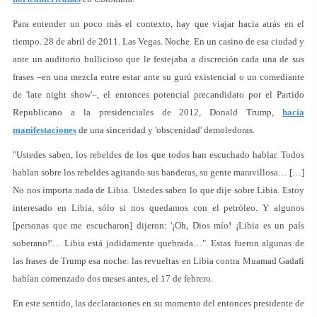
Para entender un poco más el contexto, hay que viajar hacia atrás en el
tiempo. 28 de abril de 2011. Las Vegas. Noche. En un casino de esa ciudad y
ante un auditorio bullicioso que le festejaba a discreción cada una de sus
frases –en una mezcla entre estar ante su gurú existencial o un comediante
de 'late night show'–, el entonces potencial precandidato por el Partido
Republicano a la presidenciales de 2012, Donald Trump,
hacía
manifestaciones
de una sinceridad y 'obscenidad' demoledoras.
"Ustedes saben, los rebeldes de los que todos han escuchado hablar. Todos
hablan sobre los rebeldes agitando sus banderas, su gente maravillosa… […]
No nos importa nada de Libia. Ustedes saben lo que dije sobre Libia. Estoy
interesado en Libia, sólo si nos quedamos con el petróleo. Y algunos
[personas que me escucharon] dijeron: '¡Oh, Dios mío! ¡Libia es un país
soberano!'… Libia está jodidamente quebrada…". Estas fueron algunas de
las frases de Trump esa noche: las revueltas en Libia contra Muamad Gadafi
habían comenzado dos meses antes, el 17 de febrero.
En este sentido, las declaraciones en su momento del entonces presidente de