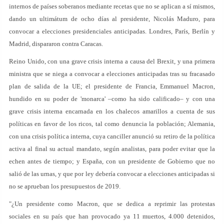
internos de países soberanos mediante recetas que no se aplican a sí mismos,
dando un ultimátum de ocho días al presidente, Nicolás Maduro, para
convocar a elecciones presidenciales anticipadas. Londres, París, Berlín y
Madrid, dispararon contra Caracas.
Reino Unido, con una grave crisis interna a causa del Brexit, y una primera
ministra que se niega a convocar a elecciones anticipadas tras su fracasado
plan de salida de la UE; el presidente de Francia, Emmanuel Macron,
hundido en su poder de 'monarca' –como ha sido calificado– y con una
grave crisis interna encarnada en los chalecos amarillos a cuenta de sus
políticas en favor de los ricos, tal como denuncia la población; Alemania,
con una crisis política interna, cuya canciller anunció su retiro de la política
activa al final su actual mandato, según analistas, para poder evitar que la
echen antes de tiempo; y España, con un presidente de Gobierno que no
salió de las urnas, y que por ley debería convocar a elecciones anticipadas si
no se aprueban los presupuestos de 2019.
"¿Un presidente como Macron, que se dedica a reprimir las protestas
sociales en su país que han provocado ya 11 muertos, 4.000 detenidos,