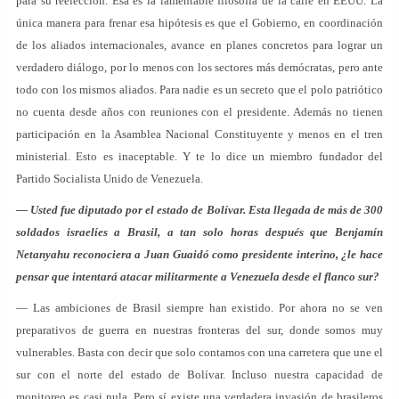
para su reelección. Esa es la lamentable filosofía de la calle en EEUU. La
única manera para frenar esa hipótesis es que el Gobierno, en coordinación
de los aliados internacionales, avance en planes concretos para lograr un
verdadero diálogo, por lo menos con los sectores más demócratas, pero ante
todo con los mismos aliados. Para nadie es un secreto que el polo patriótico
no cuenta desde años con reuniones con el presidente. Además no tienen
participación en la Asamblea Nacional Constituyente y menos en el tren
ministerial. Esto es inaceptable. Y te lo dice un miembro fundador del
Partido Socialista Unido de Venezuela.
— Usted fue diputado por el estado de Bolívar. Esta llegada de más de 300
soldados israelíes a Brasil, a tan solo horas después que Benjamín
Netanyahu reconociera a Juan Guaidó como presidente interino, ¿le hace
pensar que intentará atacar militarmente a Venezuela desde el flanco sur?
— Las ambiciones de Brasil siempre han existido. Por ahora no se ven
preparativos de guerra en nuestras fronteras del sur, donde somos muy
vulnerables. Basta con decir que solo contamos con una carretera que une el
sur con el norte del estado de Bolívar. Incluso nuestra capacidad de
monitoreo es casi nula. Pero sí existe una verdadera invasión de brasileros