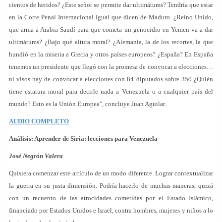
cientos de heridos? ¿Este señor se permite dar ultimátums? Tendría que estar
en la Corte Penal Internacional igual que dicen de Maduro. ¿Reino Unido,
que arma a Arabia Saudí para que cometa un genocidio en Yemen va a dar
ultimátums? ¿Bajo qué altura moral? ¿Alemania, la de los recortes, la que
hundió en la miseria a Grecia y otros países europeos? ¿España? En España
tenemos un presidente que llegó con la promesa de convocar a elecciones…
ni visos hay de convocar a elecciones con 84 diputados sobre 350 ¿Quién
tiene estatura moral para decirle nada a Venezuela o a cualquier país del
mundo? Esto es la Unión Europea", concluye Juan Aguilar.
AUDIO COMPLETO
Análisis: Aprender de Siria: lecciones para Venezuela
José Negrón Valera
Quisiera comenzar este artículo de un modo diferente. Lograr contextualizar
la guerra en su justa dimensión. Podría hacerlo de muchas maneras, quizá
con un recuento de las atrocidades cometidas por el Estado Islámico,
financiado por Estados Unidos e Israel, contra hombres, mujeres y niños a lo