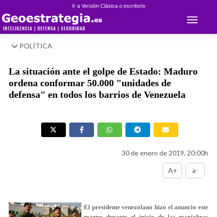
Ir a Versión Clásica o escritorio
Toggle 
POLÍTICA
La situación ante el golpe de Estado: Maduro
ordena conformar 50.000 "unidades de
defensa" en todos los barrios de Venezuela
30 de enero de 2019, 20:00h
A+
a-
El presidente venezolano hizo el anuncio este
martes durante el inicio de las maniobras