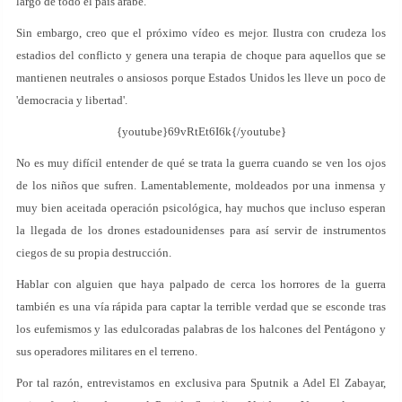
largo de todo el país árabe.
Sin embargo, creo que el próximo vídeo es mejor. Ilustra con crudeza los
estadios del conflicto y genera una terapia de choque para aquellos que se
mantienen neutrales o ansiosos porque Estados Unidos les lleve un poco de
'democracia y libertad'.
{youtube}69vRtEt6I6k{/youtube}
No es muy difícil entender de qué se trata la guerra cuando se ven los ojos
de los niños que sufren. Lamentablemente, moldeados por una inmensa y
muy bien aceitada operación psicológica, hay muchos que incluso esperan
la llegada de los drones estadounidenses para así servir de instrumentos
ciegos de su propia destrucción.
Hablar con alguien que haya palpado de cerca los horrores de la guerra
también es una vía rápida para captar la terrible verdad que se esconde tras
los eufemismos y las edulcoradas palabras de los halcones del Pentágono y
sus operadores militares en el terreno.
Por tal razón, entrevistamos en exclusiva para Sputnik a Adel El Zabayar,