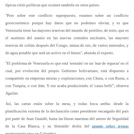
típicas crisis políticas que ocurren también en otros países.
"Pero sobre este conflicto superpuesto, estamos sobre un conflicto
geoeconómico porque hay datos que no podemos obviar, y es que
Venezuela tiene las mayores reservas del mundo de petróleo, de torio, que es
el sustituto del uranio en las nuevas centrales nucleares, las mayores
reservas de coltán después del Congo; minas de oro, de varios minerales, y
de agua potable que será un activo en el futuro", abunda el experto.
"El problema de Venezuela es que está 'sentado' en un 'mar de riqueza' en el
cual, por evolución del propio Gobierno bolivariano, está dispuesto a
compartirlo en empresas mixtas y explotaciones, con China, o con Rusia, o
con Turquía, o con Irán. Y eso acaba produciendo el 'casus belli'", observa
Aguilar.
Así, las cartas están sobre la mesa, y todas boca arriba: desde la
planificación externa de la declaración como presidente encargado del país
por parte de Juan Guaidó, hasta las líneas maestras del asesor de Seguridad
de la Casa Blanca, y su 'distraído' desliz del
apunte sobre tropas
norteamericanas
en Colombia.