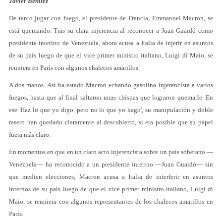
Javier Benítez
De tanto jugar con fuego, el presidente de Francia, Emmanuel Macron, se
está quemando. Tras su clara injerencia al reconocer a Juan Guaidó como
presidente interino de Venezuela, ahora acusa a Italia de injerir en asuntos
de su país luego de que el vice primer ministro italiano, Luigi di Maio, se
reuniera en París con algunos chalecos amarillos.
A dos manos. Así ha estado Macron echando gasolina injerencista a varios
fuegos, hasta que al final saltaron unas chispas que lograron quemarle. En
ese 'Haz lo que yo digo, pero no lo que yo hago', su manipulación y doble
rasero han quedado claramente al descubierto, si era posible que su papel
fuera más claro.
En momentos en que en un claro acto injerencista sobre un país soberano —
Venezuela— ha reconocido a un presidente interino —Juan Guaidó— sin
que medien elecciones, Macron acusa a Italia de interferir en asuntos
internos de su país luego de que el vice primer ministro italiano, Luigi di
Maio, se reuniera con algunos representantes de los chalecos amarillos en
París.