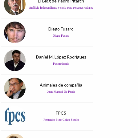
El Blog de Pedro Pitarch
Análisis independiente y serio para personas cabales
Diego Fusaro
Diego Fusaro
Daniel M. López Rodríguez
Posmodernia
Animales de compañía
Juan Manuel De Prada
FPCS
Fernando Pino Calvo Sotelo