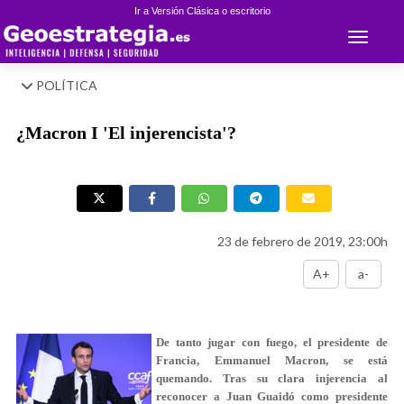
Ir a Versión Clásica o escritorio
Toggle 
POLÍTICA
¿Macron I 'El injerencista'?
23 de febrero de 2019, 23:00h
A+
a-
De tanto jugar con fuego, el presidente de
Francia, Emmanuel Macron, se está
quemando. Tras su clara injerencia al
reconocer a Juan Guaidó como presidente