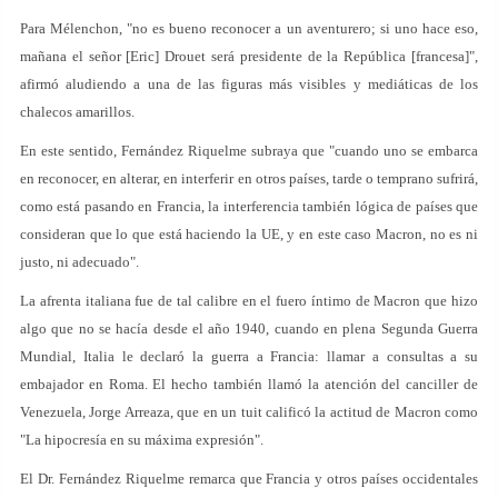
Para Mélenchon, "no es bueno reconocer a un aventurero; si uno hace eso,
mañana el señor [Eric] Drouet será presidente de la República [francesa]",
afirmó aludiendo a una de las figuras más visibles y mediáticas de los
chalecos amarillos.
En este sentido, Fernández Riquelme subraya que "cuando uno se embarca
en reconocer, en alterar, en interferir en otros países, tarde o temprano sufrirá,
como está pasando en Francia, la interferencia también lógica de países que
consideran que lo que está haciendo la UE, y en este caso Macron, no es ni
justo, ni adecuado".
La afrenta italiana fue de tal calibre en el fuero íntimo de Macron que hizo
algo que no se hacía desde el año 1940, cuando en plena Segunda Guerra
Mundial, Italia le declaró la guerra a Francia: llamar a consultas a su
embajador en Roma. El hecho también llamó la atención del canciller de
Venezuela, Jorge Arreaza, que en un tuit calificó la actitud de Macron como
"La hipocresía en su máxima expresión".
El Dr. Fernández Riquelme remarca que Francia y otros países occidentales