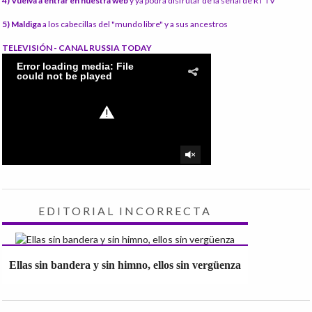
4) Vuelva a entrar en nuestra web
y ya podrá disfrutar de la señal de RT TV
5) Maldiga
a los cabecillas del "mundo libre" y a sus ancestros
TELEVISIÓN - CANAL RUSSIA TODAY
EDITORIAL INCORRECTA
Ellas sin bandera y sin himno, ellos sin vergüenza