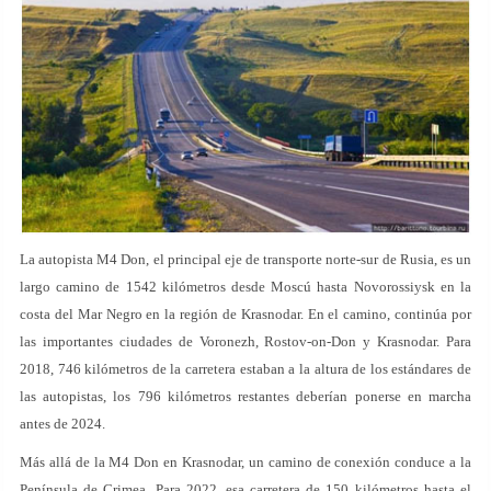
La autopista M4 Don, el principal eje de transporte norte-sur de Rusia, es un
largo camino de 1542 kilómetros desde Moscú hasta Novorossiysk en la
costa del Mar Negro en la región de Krasnodar. En el camino, continúa por
las importantes ciudades de Voronezh, Rostov-on-Don y Krasnodar. Para
2018, 746 kilómetros de la carretera estaban a la altura de los estándares de
las autopistas, los 796 kilómetros restantes deberían ponerse en marcha
antes de 2024.
Más allá de la M4 Don en Krasnodar, un camino de conexión conduce a la
Península de Crimea. Para 2022, esa carretera de 150 kilómetros hasta el