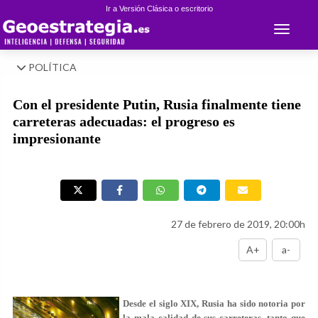
Ir a Versión Clásica o escritorio
Toggle 
POLÍTICA
Con el presidente Putin, Rusia finalmente tiene
carreteras adecuadas: el progreso es
impresionante
27 de febrero de 2019, 20:00h
A+
a-
Desde el siglo XIX, Rusia ha sido notoria por
la mala calidad de sus carreteras, tanto que