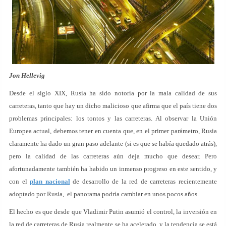
Jon Hellevig
Desde el siglo XIX, Rusia ha sido notoria por la mala calidad de sus
carreteras, tanto que hay un dicho malicioso que afirma que el país tiene dos
problemas principales: los tontos y las carreteras. Al observar la Unión
Europea actual, debemos tener en cuenta que, en el primer parámetro, Rusia
claramente ha dado un gran paso adelante (si es que se había quedado atrás),
pero la calidad de las carreteras aún deja mucho que desear. Pero
afortunadamente también ha habido un inmenso progreso en este sentido, y
con el
plan nacional
de desarrollo de la red de carreteras recientemente
adoptado por Rusia, el panorama podría cambiar en unos pocos años.
El hecho es que desde que Vladimir Putin asumió el control, la inversión en
la red de carreteras de Rusia realmente se ha acelerado, y la tendencia se está