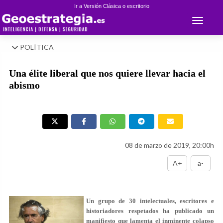
Ir a Versión Clásica o escritorio
Toggle 
POLÍTICA
Una élite liberal que nos quiere llevar hacia el
abismo
08 de marzo de 2019, 20:00h
A+
a-
Un grupo de 30 intelectuales, escritores e
historiadores respetados ha publicado un
manifiesto que lamenta el inminente colapso