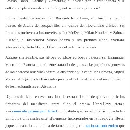
Erasmo, Dante, Goethe y Comenius; el desdén por la inteligencia y la
cultura; explosiones de xenofobia y antisemitismo; desastre".
El manifiesto fue escrito por Bernard-Henri Levy, el filósofo y devoto
francés de Alexis de Tocqueville, un teórico del liberalismo clásico. Sus
firmantes incluyen a los novelistas Ian McEwan, Milan Kundera y Salman
Rushdie, el historiador Simon Shama y los premios Nobel Svetlana
Alexievitch, Herta Müller, Orhan Pamuk y Elfriede Jelinek.
Aunque sin nombre, sus héroes políticos europeos parecen ser Emmanuel
Macron de Francia, actualmente tratando de aplastar las populares protestas
de los chalecos amarillos contra la austeridad y la canciller alemana, Angela
Merkel, dirigiendo las barricadas para la élite liberal contra el resurgimiento
de los nacionalistas en Alemania.
Dejemos de lado, en esta ocasión, la extraña ironía de que varios de los
firmantes del manifiesto, entre ellos el propio Henri-Levy, tienen
una
conocida pasión por Israel
, un estado que siempre ha rechazado los
principios universales ostensiblemente incorporados en la ideología liberal
y que, en cambio, defiende abiertamente el tipo de
nacionalismo étnico
que