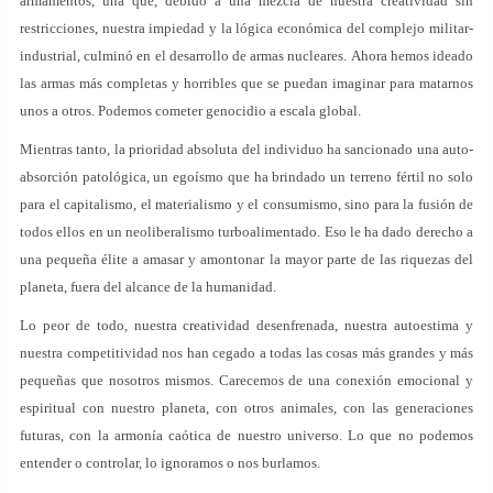
armamentos, una que, debido a una mezcla de nuestra creatividad sin
restricciones, nuestra impiedad y la lógica económica del complejo militar-
industrial, culminó en el desarrollo de armas nucleares. Ahora hemos ideado
las armas más completas y horribles que se puedan imaginar para matarnos
unos a otros. Podemos cometer genocidio a escala global.
Mientras tanto, la prioridad absoluta del individuo ha sancionado una auto-
absorción patológica, un egoísmo que ha brindado un terreno fértil no solo
para el capitalismo, el materialismo y el consumismo, sino para la fusión de
todos ellos en un neoliberalismo turboalimentado. Eso le ha dado derecho a
una pequeña élite a amasar y amontonar la mayor parte de las riquezas del
planeta, fuera del alcance de la humanidad.
Lo peor de todo, nuestra creatividad desenfrenada, nuestra autoestima y
nuestra competitividad nos han cegado a todas las cosas más grandes y más
pequeñas que nosotros mismos. Carecemos de una conexión emocional y
espiritual con nuestro planeta, con otros animales, con las generaciones
futuras, con la armonía caótica de nuestro universo. Lo que no podemos
entender o controlar, lo ignoramos o nos burlamos.