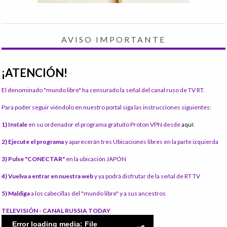
AVISO IMPORTANTE
¡ATENCIÓN!
El denominado "mundo libre" ha censurado la señal del canal ruso de TV RT.
Para poder seguir viéndolo en nuestro portal siga las instrucciones siguientes:
1) Instale
en su ordenador el programa gratuito Proton VPN desde
aquí:
2) Ejecute el programa
y aparecerán tres Ubicaciones libres en la parte izquierda
3) Pulse "CONECTAR"
en la ubicación JAPÓN
4) Vuelva a entrar en nuestra web
y ya podrá disfrutar de la señal de RT TV
5) Maldiga
a los cabecillas del "mundo libre" y a sus ancestros
TELEVISIÓN - CANAL RUSSIA TODAY